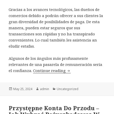
Gracias a los avances tecnológicos, las dueños de
comercios debido a podrán ofrecer a sus clientes la
gran diversidad de posibilidades de paga. De esta
manera, pueden estar seguros que sus
transacciones son rápidas y no ha transpirado
convenientes. Lo cual también les asistencia an
eludir estafas.
Algunos de los ángulos más profusamente
relevantes de una pasarela de remuneración serí­a
el confianza.
Continue reading
Revisiones de Macropay: 
Posted
May 25, 2024
Author
admin
Categories
Uncategorized
on
Przystępne Konta Do Przodu –