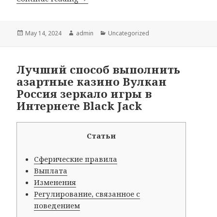
Posted
May 14, 2024
Author
admin
Categories
Uncategorized
on
Лучший способ выполнить
азартные казино Вулкан
Россия зеркало игры в
Интернете Black Jack
Статьи
Сферические правила
Выплата
Изменения
Регулирование, связанное с
поведением