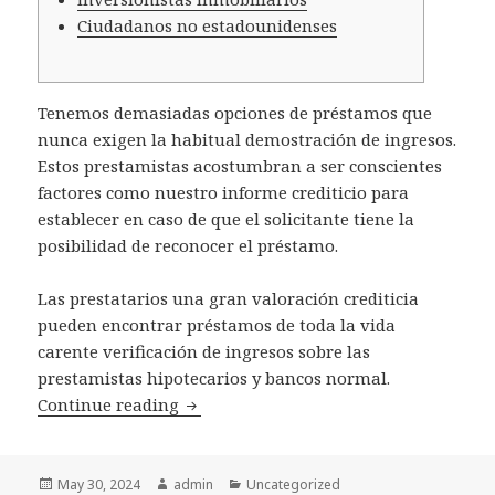
Ciudadanos no estadounidenses
Tenemos demasiadas opciones de préstamos que
nunca exigen la habitual demostración de ingresos.
Estos prestamistas acostumbran a ser conscientes
factores como nuestro informe crediticio para
establecer en caso de que el solicitante tiene la
posibilidad de reconocer el préstamo.
Las prestatarios una gran valoración crediticia
pueden encontrar préstamos de toda la vida
carente verificación de ingresos sobre las
prestamistas hipotecarios y bancos normal.
Continue reading
Préstamos desprovisto comprobante de
Posted
May 30, 2024
Author
admin
Categories
Uncategorized