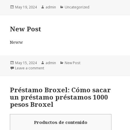
Posted
May 19, 2024
Author
admin
Categories
Uncategorized
on
New Post
Neww
Posted
May 15, 2024
Author
admin
Categories
New Post
on
Leave a comment
on New Post
Préstamo Broxel: Cómo sacar
un préstamo préstamos 1000
pesos Broxel
Productos de contenido