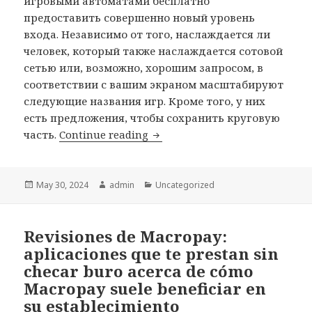
игровыми автоматами бесплатно
предоставить совершенно новый уровень
входа. Независимо от того, наслаждается ли
человек, который также наслаждается сотовой
сетью или, возможно, хорошим запросом, в
соответствии с вашим экраном масштабируют
следующие названия игр. Кроме того, у них
есть предложения, чтобы сохранить круговую
часть.
Continue reading
Интернет-казино vulcanudac
Posted
May 30, 2024
Author
admin
Categories
Uncategorized
on
Revisiones de Macropay:
aplicaciones que te prestan sin
checar buro acerca de cómo
Macropay suele beneficiar en
su establecimiento