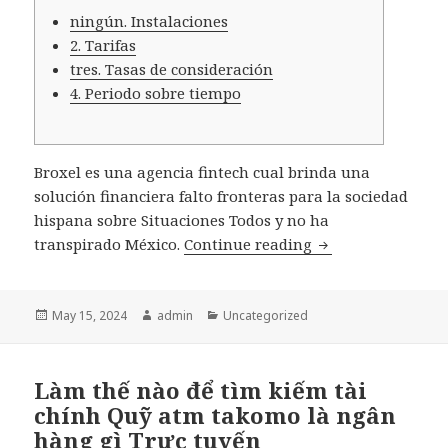
ningún. Instalaciones
2. Tarifas
tres. Tasas de consideración
4. Periodo sobre tiempo
Broxel es una agencia fintech cual brinda una
solución financiera falto fronteras para la sociedad
hispana sobre Situaciones Todos y no ha
transpirado México.
Continue reading
Préstamo Broxel:
Posted
May 15, 2024
Author
admin
Categories
Uncategorized
on
Làm thế nào để tìm kiếm tài
chính Quỹ atm takomo là ngân
hàng gì Trực tuyến