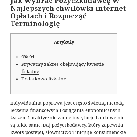
Jak Wybrać Pożyczkodawcę W
Najlepszych chwilówki internet
Opłatach i Rozpocząć
Terminologię
Artykuły
0% 04
Prywatny zakres obejmujący kwestie
fiskalne
Dodatkowo fiskalne
Indywidualna poprawa jest często świetną metodą
leczenia finansowych i osiągania ekonomicznych
życzeń. I praktycznie żadne instytucje bankowe nie
są takie same. Daj pożyczkodawcy, który zapewnia
kwoty postępu, słownictwo i inicjuje konsumenckie