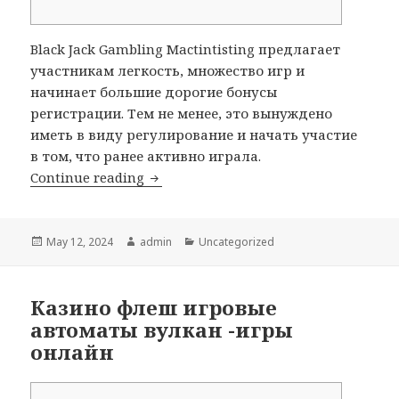
Black Jack Gambling Mactintisting предлагает
участникам легкость, множество игр и
начинает большие дорогие бонусы
регистрации. Тем не менее, это вынуждено
иметь в виду регулирование и начать участие
в том, что ранее активно играла.
Continue reading
Лучший способ выполнить азартные 
Posted
May 12, 2024
Author
admin
Categories
Uncategorized
on
Казино флеш игровые
автоматы вулкан -игры
онлайн