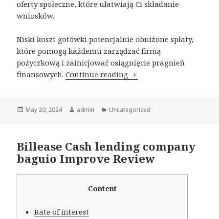
oferty społeczne, które ułatwiają Ci składanie
wniosków.
Niski koszt gotówki potencjalnie obniżone spłaty,
które pomogą każdemu zarządzać firmą
pożyczkową i zainicjować osiągnięcie pragnień
finansowych.
Continue reading
Przystępne Konta Do Prz
Posted
May 20, 2024
Author
admin
Categories
Uncategorized
on
Billease Cash lending company
baguio Improve Review
Content
Rate of interest