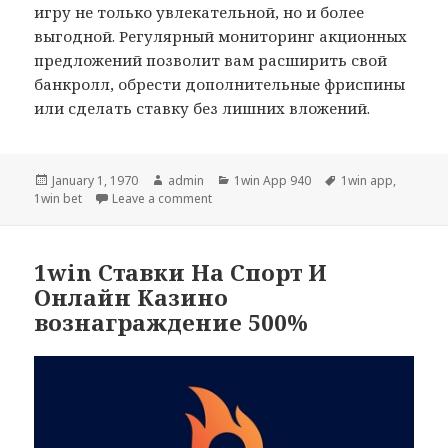
игру не только увлекательной, но и более
выгодной. Регулярный мониторинг акционных
предложений позволит вам расширить свой
банкролл, обрести дополнительные фриспины
или сделать ставку без лишних вложений.
Posted
January 1, 1970
Author
admin
Categories
1win App 940
Tags
1win app
,
1win bet
on
Leave a comment
on 1вин 1win Официальный веб-сайт
Бу
1win Ставки На Спорт И
Онлайн Казино
вознаграждение 500%