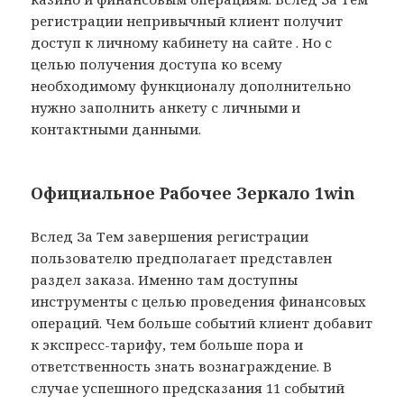
регистрации непривычный клиент получит
доступ к личному кабинету на сайте . Но с
целью получения доступа ко всему
необходимому функционалу дополнительно
нужно заполнить анкету с личными и
контактными данными.
Официальное Рабочее Зеркало 1win
Вслед За Тем завершения регистрации
пользователю предполагает представлен
раздел заказа. Именно там доступны
инструменты с целью проведения финансовых
операций. Чем больше событий клиент добавит
к экспресс-тарифу, тем больше пора и
ответственность знать вознаграждение. В
случае успешного предсказания 11 событий