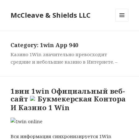
McCleave & Shields LLC
MENU
AND
WIDGETS
Category: 1win App 940
Казино 1Win значительно превосходит
средние и небольшие казино в Интернете. –
1вин 1win Официальный веб-
сайт
Букмекерская Контора
И Казино 1 Win
Вся информация синхронизируется 1Win