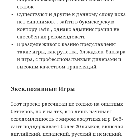
ставок.
Существуют и другие к данному слову пока
нет синонимов… зайти в букмекерскую
контору 1win , однако администрация не
способен их рекомендовать.
В разделе живого казино представлены
такие игры, как рулетка, блэкджек, баккара
и игра, с профессиональными дилерами и
высоким качеством трансляций.
Эксклюзивные Игры
Этот проект рассчитан не только на опытных
беттеров, но и на тех, кто лишь начинает
осведомленность с миром азартных игр. Веб-
сайт поддерживает более 20 языков, включая
английский, испанский, русский и немецкий.