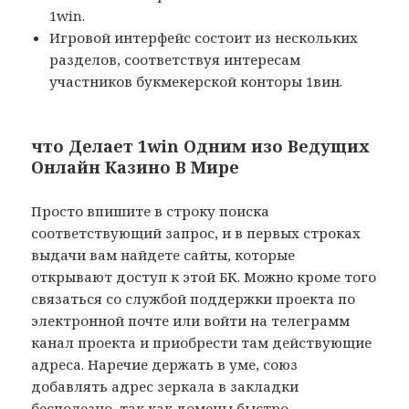
1win.
Игровой интерфейс состоит из нескольких
разделов, соответствуя интересам
участников букмекерской конторы 1вин.
что Делает 1win Одним изо Ведущих
Онлайн Казино В Мире
Просто впишите в строку поиска
соответствующий запрос, и в первых строках
выдачи вам найдете сайты, которые
открывают доступ к этой БК. Можно кроме того
связаться со службой поддержки проекта по
электронной почте или войти на телеграмм
канал проекта и приобрести там действующие
адреса. Наречие держать в уме, союз
добавлять адрес зеркала в закладки
бесполезно, так как домены быстро