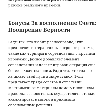
режиме реального времени.
Бонусы За восполнение Счета:
Поощрение Верности
Ради тех, кто любит разнообразие, 1win
предлагает интерактивные игровые режимы,
такие как турниры и соревнования с другими
игроками. Данное добавляет элемент
соревнования и делает игровой операция еще
более захватывающим. Ради тех, кто только
начинает свой путь в мире ставок, 1win
предлагает гряда советов и стратегий.
Местоименное материалы помогут новичкам
правильнее понять, как осуществлять ставки,
анализировать матчи и принимать
обоснованные решения.