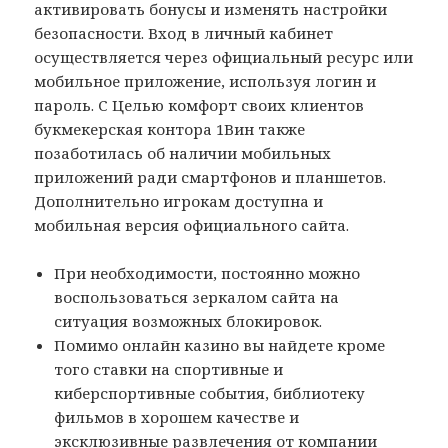
активировать бонусы и изменять настройки
безопасности. Вход в личный кабинет
осуществляется через официальный ресурс или
мобильное приложение, используя логин и
пароль. С Целью комфорт своих клиентов
букмекерская контора 1Вин также
позаботилась об наличии мобильных
приложений ради смартфонов и планшетов.
Дополнительно игрокам доступна и
мобильная версия официального сайта.
При необходимости, постоянно можно
воспользоваться зеркалом сайта на
ситуация возможных блокировок.
Помимо онлайн казино вы найдете кроме
того ставки на спортивные и
киберспортивные события, библиотеку
фильмов в хорошем качестве и
эксклюзивные развлечения от компании