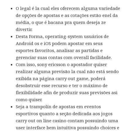
O legal é la cual eles oferecem alguma variedade
de opções de apostas e as cotações estão enel da
média, o que é bacana pra quem deseja ze
divertir.
Desta Forma, operating-system usuários de
Android os e iOS podem apostar em seus
esportes favoritos, analisar as partidas e
gerenciar suas contas com overall facilidade.
Com isso, sony ericsson o apostador quiser
realizar alguma previsão la cual não está sendo
exibida na página carry out game, poderá
desobstruir esse recurso e ter o máximo de
flexibilidade afin de produzir suas previsões asi
como quiser.
Seja a trampolín de apostas em eventos
esportivos quanto a seção dedicada aos jogos
carry out on line casino contam possuindo uma
user interface bem intuitiva possuindo choices e