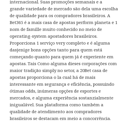
internacional. Suas promoções semanais e a
grande variedade de mercado são dela uma escolha
de qualidade para os compradores brasileiros. A
Bet365 é a mais casa de apostas perform planeta e 1
nom de famille muito conhecido no meio de
operating-system apostadores brasileiros.
Proporciona 1 serviço very completo e é alguma
dasjenige bons opções tanto para quem está
começando quanto para quem já é experiente em
apostas. Tais Como alguma dieses corporações com
maior tradição simply no setor, a 20Bet casa de
apostas proporciona o la cual há de mais
interessante em segurança e eficiência, possuindo
ótimas odds, inúmeras opções de esportes e
mercados, e alguma experiência sostanzialmente
inigualável. Sua plataforma como também a
qualidade de atendimento aos compradores
brasileiros se destacam em meio a concorrência.