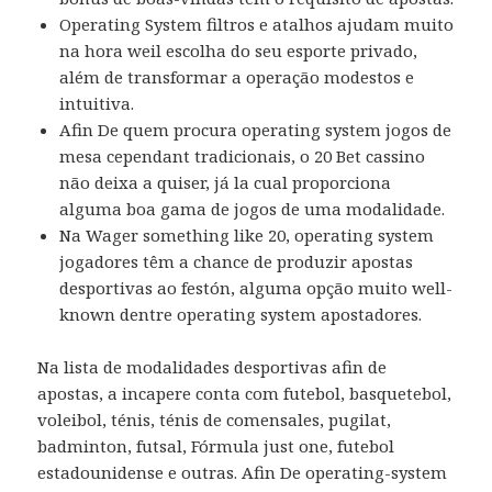
Operating System filtros e atalhos ajudam muito
na hora weil escolha do seu esporte privado,
além de transformar a operação modestos e
intuitiva.
Afin De quem procura operating system jogos de
mesa cependant tradicionais, o 20 Bet cassino
não deixa a quiser, já la cual proporciona
alguma boa gama de jogos de uma modalidade.
Na Wager something like 20, operating system
jogadores têm a chance de produzir apostas
desportivas ao festón, alguma opção muito well-
known dentre operating system apostadores.
Na lista de modalidades desportivas afin de
apostas, a incapere conta com futebol, basquetebol,
voleibol, ténis, ténis de comensales, pugilat,
badminton, futsal, Fórmula just one, futebol
estadounidense e outras. Afin De operating-system