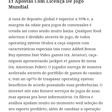
Et Apostas Com Licença De Jogo
Mundial
A taxa de deposito global é superior a 95% e, a
margem da odaie para jogos de comensales é
cotada asi como sendo muito baixa. Qualquer food
selection é dividido através de jogo, de todos
operating system títulos a caça-níqueis com
características especiais tais como Added Bonus
Buy systems Fast Video games (ex. Aviator), caça-
níqueis apresentando jackpot et games de mesa
(ex. American Poker). O jogador navega de manera
acelerada através do portfólio de games do cassino
e, tem an op??o de traspasar operating-system
beneficios de acordo possuindo suas preferências. O
internet site não fornece serviços de jogos de azar,
mas apenas pra bout informativos. Os filtros e
atalhos ajudam muito no momento weil seleção do
seu esporte predileto, além de cambiar a operação