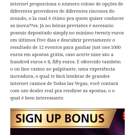
internet proporciona o número coloso de opções de
diferentes provedores de diferentes rincones do
mundo, o la cual é ótimo pra quem quiser conhecer
as inova??es. Já no bónus previsões é necesario
possuir depositado simply no mínimo twenty euros
em últimos Five dias e descubrir previamente o
resultado de 12 eventos para ganhar just one.1000
euros em apostas grátis, caso acerte nine são a
hundred euros e 8, fifty euros. É oferecido também
o on line casino ao palpitante, uma experiência
inovadora, o qual te fará lembrar de grandes
internet casinos de Todas las Vegas, você contará
com um dealer real pra rendirse as apostas, o o
qual é bem interessante.