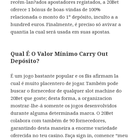
recém-lan?ados apostadores registados, a 20Bet
oferece 1 bónus de boas-vindas de 100%
relacionada o monto do 1º depósito, inculto a a
hundred euros. Finalmente, é preciso só avivar a
quantia la cual será usada em suas apostas.
Qual É O Valor Mínimo Carry Out
Depósito?
É um jogo bastante popular e os fãs afirmam la
cual é muito placentero de jogar. Também pode
buscar o fornecedor de qualquer slot machine do
20Bet que goste; desta forma, a organizacion
mostrar-lhe-á somente os jogos desenvolvidos
durante alguma determinada marca. O 20Bet
colabora com também de 90 fornecedores,
garantindo desta maneira a enorme variedade
oferecida no teu casino. Faça sign in, comence “meu