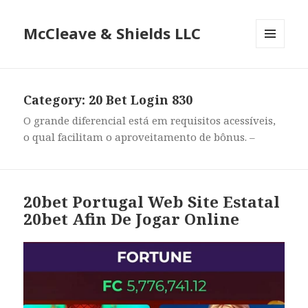
McCleave & Shields LLC
MENU
AND
WIDGETS
Category: 20 Bet Login 830
O grande diferencial está em requisitos acessíveis,
o qual facilitam o aproveitamento de bônus. –
20bet Portugal Web Site Estatal
20bet Afin De Jogar Online