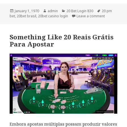
Posted
January 1, 1970
Author
admin
Categories
20 Bet Login 830
Tags
20 pm
bet
on
,
20bet brasil
,
20bet casino login
Leave a comment
on Formal We
Something Like 20 Reais Grátis
Para Apostar
Embora apostas múltiplas possam produzir valores