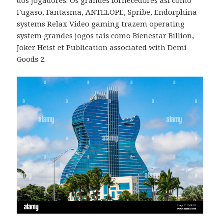
dos jogadores. Os grandes fornecedores asi como
Fugaso, Fantasma, ANTELOPE, Spribe, Endorphina
systems Relax Video gaming trazem operating
system grandes jogos tais como Bienestar Billion,
Joker Heist et Publication associated with Demi
Goods 2.