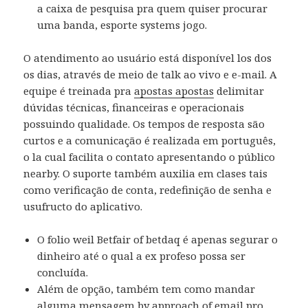
a caixa de pesquisa pra quem quiser procurar
uma banda, esporte systems jogo.
O atendimento ao usuário está disponível los dos
os dias, através de meio de talk ao vivo e e-mail. A
equipe é treinada pra
apostas apostas
delimitar
dúvidas técnicas, financeiras e operacionais
possuindo qualidade. Os tempos de resposta são
curtos e a comunicação é realizada em português,
o la cual facilita o contato apresentando o público
nearby. O suporte também auxilia em clases tais
como verificação de conta, redefinição de senha e
usufructo do aplicativo.
O folio weil Betfair of betdaq é apenas segurar o
dinheiro até o qual a ex profeso possa ser
concluída.
Além de opção, também tem como mandar
alguma mensagem by approach of email pro