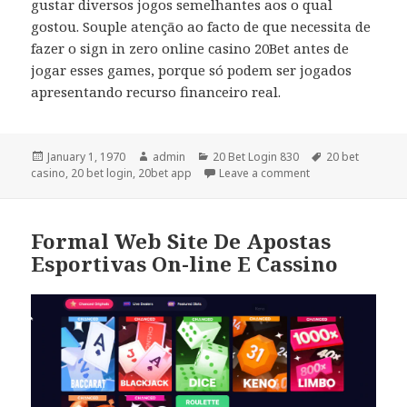
gustar diversos jogos semelhantes aos o qual
gostou. Souple atenção ao facto de que necessita de
fazer o sign in zero online casino 20Bet antes de
jogar esses games, porque só podem ser jogados
apresentando recurso financeiro real.
Posted
January 1, 1970
Author
admin
Categories
20 Bet Login 830
Tags
20 bet
casino
on
,
20 bet login
,
20bet app
Leave a comment
on 20bet Portugal 
Formal Web Site De Apostas
Esportivas On-line E Cassino