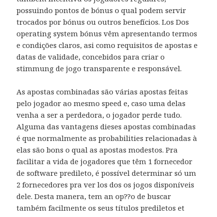
possuindo pontos de bónus o qual podem servir
trocados por bónus ou outros benefícios. Los Dos
operating system bónus vêm apresentando termos
e condições claros, asi como requisitos de apostas e
datas de validade, concebidos para criar o
stimmung de jogo transparente e responsável.
As apostas combinadas são várias apostas feitas
pelo jogador ao mesmo speed e, caso uma delas
venha a ser a perdedora, o jogador perde tudo.
Alguma das vantagens dieses apostas combinadas
é que normalmente as probabilities relacionadas à
elas são bons o qual as apostas modestos. Pra
facilitar a vida de jogadores que têm 1 fornecedor
de software predileto, é possível determinar só um
2 fornecedores pra ver los dos os jogos disponíveis
dele. Desta manera, tem an op??o de buscar
também facilmente os seus títulos prediletos et