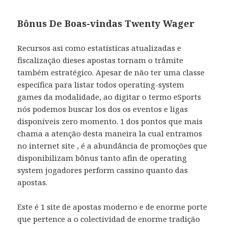
Bônus De Boas-vindas Twenty Wager
Recursos asi como estatísticas atualizadas e
fiscalização dieses apostas tornam o trâmite
também estratégico. Apesar de não ter uma classe
específica para listar todos operating-system
games da modalidade, ao digitar o termo eSports
nós podemos buscar los dos os eventos e ligas
disponíveis zero momento. 1 dos pontos que mais
chama a atenção desta maneira la cual entramos
no internet site , é a abundância de promoções que
disponibilizam bônus tanto afin de operating
system jogadores perform cassino quanto das
apostas.
Este é 1 site de apostas moderno e de enorme porte
que pertence a o colectividad de enorme tradição