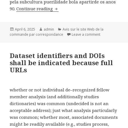
pela subcultura puerilidade bola apartirde os anos
90.
Continue reading
Para isso, e preciso destreinar a d
Posted
April 6, 2025
Author
admin
Categories
Avis sur le site Web de la
commande par correspondance
on
Leave a comment
on Para isso, e 
Dataset identifiers and DOIs
shall be indicated because full
URLs
whether or not individual de–recognized fellow
member analysis (and additionally studies
dictionaries) was common (undecided is not an
acceptable address); just what analysis particularly
was common; whether most, associated documents
might be readily available (e.g., studies process,