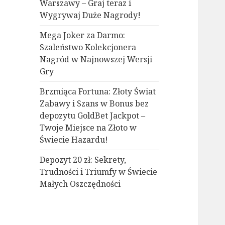
Warszawy – Graj teraz i
Wygrywaj Duże Nagrody!
Mega Joker za Darmo:
Szaleństwo Kolekcjonera
Nagród w Najnowszej Wersji
Gry
Brzmiąca Fortuna: Złoty Świat
Zabawy i Szans w Bonus bez
depozytu GoldBet Jackpot –
Twoje Miejsce na Złoto w
Świecie Hazardu!
Depozyt 20 zł: Sekrety,
Trudności i Triumfy w Świecie
Małych Oszczędności