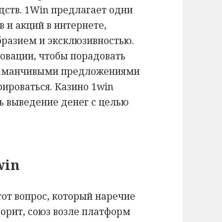
дств. 1Win предлагает одни
 и акций в интернете,
бразием и эксклюзивностью.
новации, чтобы порадовать
 заманчивыми предложениями
рироваться. Казино 1win
ть выведение денег с целью
win
тот вопрос, который наречие
ворит, союз возле платформ