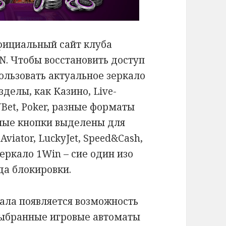
официальный сайт клуба
N. Чтобы восстановить доступ
ользовать актуальное зеркало
делы, как Казино, Live-
Bet, Poker, разные форматы
ьные кнопки выделены для
iator, LuckyJet, Speed&Cash,
еркало 1Win – сие один изо
да блокировки.
тала появляется возможность
 выбранные игровые автоматы