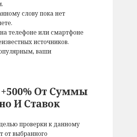
.
нному слову пока нет
ете.
 на телефоне или смартфоне
еизвестных источников.
популярным, ваши
о +500% От Суммы
но И Ставок
целью проверки к данному
т от выбранного