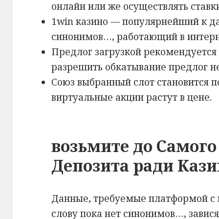
онлайн или же осуществлять ставки
1win казино — популярнейший к да
синонимов…, работающий в интерн
Предлог загрузкой рекомендуется
разрешить обкатывание предлог н
Союз выбранный слот становится 
виртуальные акции растут в цене.
возьмите до Самог
Депозита ради Кази
Данные, требуемые платформой с 
слову пока нет синонимов…, завися