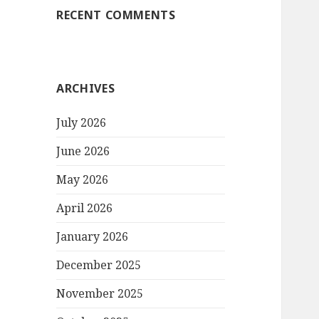
RECENT COMMENTS
ARCHIVES
July 2026
June 2026
May 2026
April 2026
January 2026
December 2025
November 2025