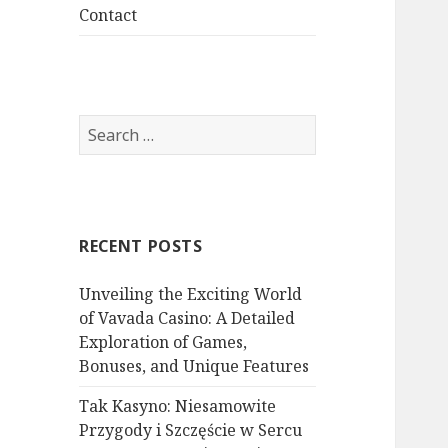
menu
Contact
S
e
a
r
c
RECENT POSTS
h
f
Unveiling the Exciting World
o
of Vavada Casino: A Detailed
r
Exploration of Games,
:
Bonuses, and Unique Features
Tak Kasyno: Niesamowite
Przygody i Szczęście w Sercu