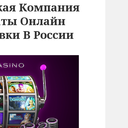
кая Компания
аты Онлайн
вки В России