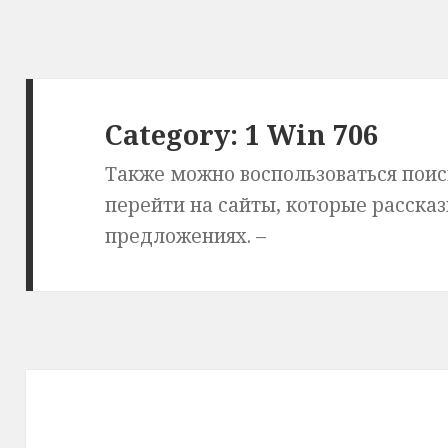
Category: 1 Win 706
Также можно воспользоваться поис
перейти на сайты, которые расска
предложениях. –