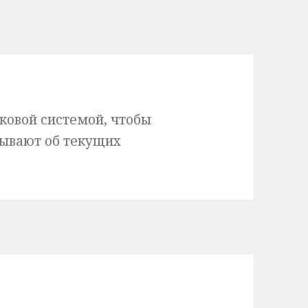
ковой системой, чтобы
зывают об текущих