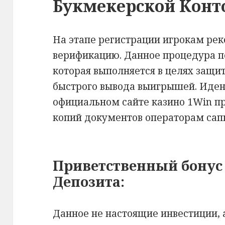
Букмекерской Конт
На этапе регистрации игрокам ре
верификацию. Данное процедура п
которая выполняется в целях защит
быстрого вывода выигрышей. Иден
официальном сайте казино 1Win пр
копий документов операторам сап
Приветственный бонус 
Депозита:
Данное не настоящие инвестиции, 