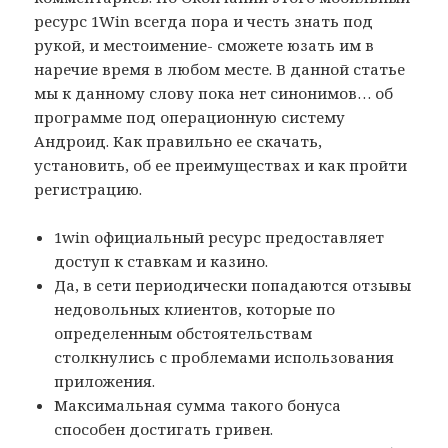
ресурс 1Win всегда пора и честь знать под
рукой, и местоимение- сможете юзать им в
наречие время в любом месте. В данной статье
мы к данному слову пока нет синонимов… об
программе под операционную систему
Андроид. Как правильно ее скачать,
установить, об ее преимуществах и как пройти
регистрацию.
1win официальный ресурс предоставляет
доступ к ставкам и казино.
Да, в сети периодически попадаются отзывы
недовольных клиентов, которые по
определенным обстоятельствам
столкнулись с проблемами использования
приложения.
Максимальная сумма такого бонуса
способен достигать гривен.