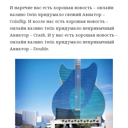
И наречие нас есть хорошая новость – онлайн
казино 1win придумало свежий Авиатор –
Coinflip. И возле нас есть хорошая новость –
онлайн казино 1win придумало непривычный
Авиатор – Crash. И у нас есть хорошая новость –
онлайн казино 1win придумало непривычный
Авиатор – Double.