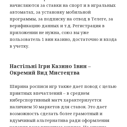
начисляются за ставки на спорт и в игральных
автоматах, за установку мобильной
программы, за подписку на отвод в Телеге, за
верификацию данных и т.д. Регистрация в
приложении не нужна, союз вы уже
пользователь 1 вин казино, достаточно и входа
в учетку.
Настільні Ігри Казино 1вин –
Окремий Вид Мистецтва
Ширина росписи игр также дает повод с целью
приятных впечатлений – в среднем
киберспортивный матч характеризуется
наличием 50 маркетов для ставок. Это дает
возможность сделать более грамотный и
вдумчивый альтернатива ради оформления
условия всем клиентам сервиса. На многие