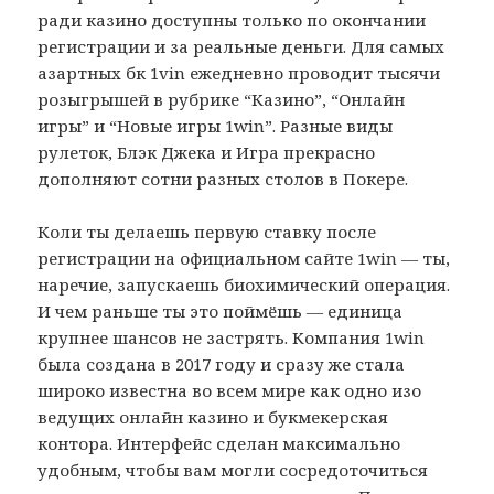
ради казино доступны только по окончании
регистрации и за реальные деньги. Для самых
азартных бк 1vin ежедневно проводит тысячи
розыгрышей в рубрике “Казино”, “Онлайн
игры” и “Новые игры 1win”. Разные виды
рулеток, Блэк Джека и Игра прекрасно
дополняют сотни разных столов в Покере.
Коли ты делаешь первую ставку после
регистрации на официальном сайте 1win — ты,
наречие, запускаешь биохимический операция.
И чем раньше ты это поймёшь — единица
крупнее шансов не застрять. Компания 1win
была создана в 2017 году и сразу же стала
широко известна во всем мире как одно изо
ведущих онлайн казино и букмекерская
контора. Интерфейс сделан максимально
удобным, чтобы вам могли сосредоточиться