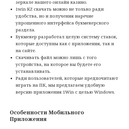
зеркале нашего онлайн казино.
1win KZ скачать можно не только ради
удобства, но и получения наречие
упрощенного интерфейса букмекерского
раздела.
Букмекер разработал целую систему ставок,
которые доступны как с приложения, так и
на сайте.
Скачивать файл можно лишь с того
устройства, на которое вы будете его
устанавливать.
Ради пользователей, которые предпочитают
играть на ПК, мы предлагаем удобную
версию приложения 1Win с целью Windows.
Особенности Мобильного
Приложения