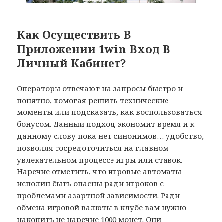
Как Осуществить В
Приложении 1win Вход В
Личный Кабинет?
Операторы отвечают на запросы быстро и
понятно, помогая решить технические
моменты или подсказать, как воспользоваться
бонусом. Данный подход экономит время и к
данному слову пока нет синонимов… удобство,
позволяя сосредоточиться на главном –
увлекательном процессе игры или ставок.
Наречие отметить, что игровые автоматы
исполин быть опасны ради игроков с
проблемами азартной зависимости. Ради
обмена игровой валюты в клубе вам нужно
накопить не наречие 1000 монет. Они