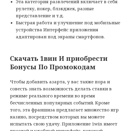
Эта категория развлечений включает в себя
рулетку, покер, блэкджек, разные
представление и т.д.
Быстрая работа и улучшение под мобильные
устройства Интерфейс приложения
адаптирован под экраны смартфонов.
Скачать 1вин И приобрести
Бонусы По Промокодам
Чтобы добавить азарта, у вас также пора и
совесть знать возможность делать ставки в
режиме реального времени во время
бесчисленных популярных событий. Кроме
того, эта франшиза предлагает множество игр
казино, посредством которых вы можете
испытать свою удачу. Приложение 1win имеет
простой и удобный интерфейс, который