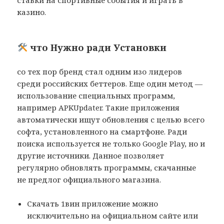
ставки на спортивные события и играть в
казино.
что Нужно ради Установки
со тех пор бренд стал одним изо лидеров
среди российских беттеров. Еще один метод —
использование специальных программ,
например APKUpdater. Такие приложения
автоматически ищут обновления с целью всего
софта, установленного на смартфоне. Ради
поиска используется не только Google Play, но и
другие источники. Данное позволяет
регулярно обновлять программы, скачанные
не предлог официального магазина.
Скачать 1вин приложение можно
исключительно на официальном сайте или