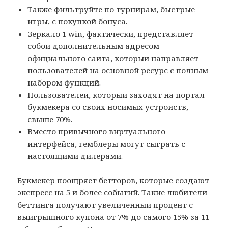
Также фильтруйте по турнирам, быстрые
игры, с покупкой бонуса.
Зеркало 1 win, фактически, представляет
собой дополнительным адресом
официального сайта, который направляет
пользователей на основной ресурс с полным
набором функций.
Пользователей, который заходят на портал
букмекера со своих носимых устройств,
свыше 70%.
Вместо привычного виртуального
интерфейса, гемблеры могут сыграть с
настоящими дилерами.
Букмекер поощряет бетторов, которые создают
экспресс на 5 и более событий. Такие любители
беттинга получают увеличенный процент с
выигрышного купона от 7% до самого 15% за 11