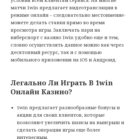
матчи 1win предлагает видеотрансляции в
режиме онлайн – следовательно местоимение-
можете делать ставки прямо во время
просмотра игры. Заключать пари на
киберспорт с казино 1win удобно еще и тем,
словно осуществлять данное можно как через
десктопный ресурс, так и с помощью
мобильного приложения на iOS и Андроид.
Легально Ли Играть В 1win
Онлайн Казино?
1win предлагает разнообразные бонусы и
акции для своих клиентов, которые
позволяют увеличить шансы на выигрыш и
сделать операция игры еще более
интересным.