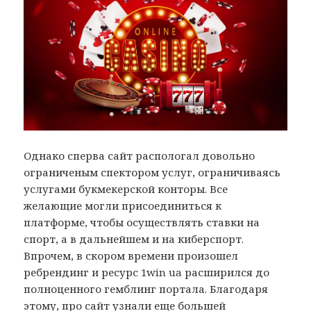
Однако сперва сайт распологал довольно
ограниченым спектором услуг, ограничиваясь
услугами букмекерской конторы. Все
желающие могли присоединиться к
платформе, чтобы осуществлять ставки на
спорт, а в дальнейшем и на киберспорт.
Впрочем, в скором времени произошел
ребрендинг и ресурс 1win ua расширился до
полноценного гемблинг портала. Благодаря
этому, про сайт узнали еще большей