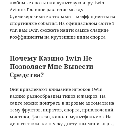
любимые слоты или культовую игру 1win
Aviator. Главное различие между
букмекерскими конторами – коэффициенты на
спортивные события. На официальном сайте 1-
win вам
1win
сможете найти самые сладкие
коэффициенты на крутейшие виды спорта.
Почему Казино 1win Не
Позволяет Мне Вывести
Средства?
Они привлекают внимание игроков 1Win
казино разнообразием типов и жанров. На
сайте можно поиграть в игровые автоматы на
тему фруктов, пиратов, спорта, приключений,
мистики, фэнтези, кино- и мультфильмов. На
деньги также к запуску доступны мини-игры,