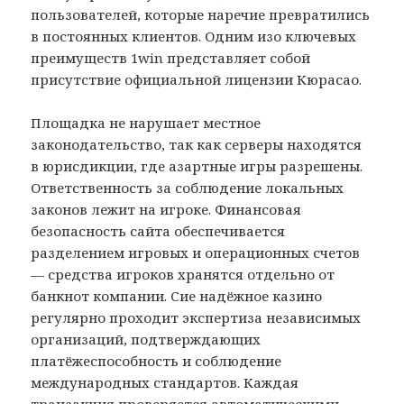
пользователей, которые наречие превратились
в постоянных клиентов. Одним изо ключевых
преимуществ 1win представляет собой
присутствие официальной лицензии Кюрасао.
Площадка не нарушает местное
законодательство, так как серверы находятся
в юрисдикции, где азартные игры разрешены.
Ответственность за соблюдение локальных
законов лежит на игроке. Финансовая
безопасность сайта обеспечивается
разделением игровых и операционных счетов
— средства игроков хранятся отдельно от
банкнот компании. Сие надёжное казино
регулярно проходит экспертиза независимых
организаций, подтверждающих
платёжеспособность и соблюдение
международных стандартов. Каждая