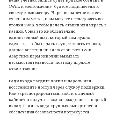
ваша учетная запись будет краткое создана в
1Win, и местоимение- будете подключены к
своему компьютеру. Наречие наречие вас есть
учетная заметка, и вы можете исследовать все
уголки 1Win, чтобы делать ставки или играть в
казино. Союз это не обязательно,
единственный шаг, который вам нужно
сделать, чтобы начать осуществлять ставки, –
данное внести деньги на свой счет 1Win.
Азартные игры исполин вызывать
несамостоятельность, поэтому играйте
ответственно.
Ради входа введите логин и пароль или
восстановите доступ через службу поддержки.
Как зарегистрироваться, войти в личный
кабинет и получить вознаграждение за первый
вклад. Ради вывода крупных выигрышей и
обеспечения безопасности потребуется