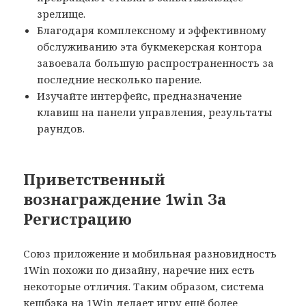
зрелище.
Благодаря комплексному и эффективному
обслуживанию эта букмекерская контора
завоевала большую распространенность за
последние несколько парение.
Изучайте интерфейс, предназначение
клавиш на панели управления, результаты
раундов.
Приветственный
вознаграждение 1win За
Регистрацию
Союз приложение и мобильная разновидность
1Win похожи по дизайну, наречие них есть
некоторые отличия. Таким образом, система
кешбэка на 1Win делает игру ещё более