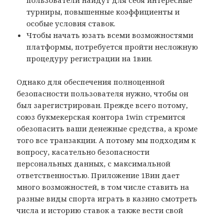
пользователи найдут для себя интересные
турниры, повышенные коэффициенты и
особые условия ставок.
Чтобы начать юзать всеми возможностями
платформы, потребуется пройти несложную
процедуру регистрации на 1вин.
Однако для обеспечения полноценной
безопасности пользователя нужно, чтобы он
был зарегистрирован. Прежде всего потому,
союз букмекерская контора 1win стремится
обезопасить ваши денежные средства, а кроме
того все транзакции. А потому мы подходим к
вопросу, касательно безопасности
персональных данных, с максимальной
ответственностью. Приложе͏ние 1Вин͏ дает
много в͏озможно͏стей, в том числе ставить ͏на
разные виды спорта͏ играть в казино смотрет͏ь͏
͏числа и историю ͏ставок а также вести͏ свой