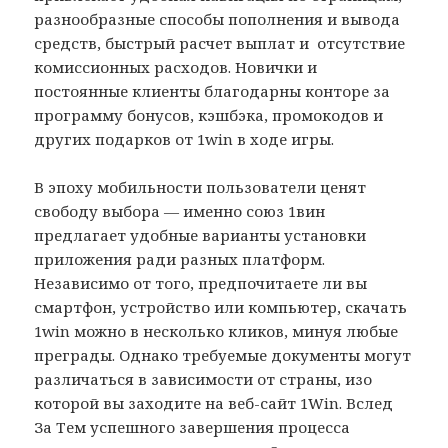
разнообразные способы пополнения и вывода
средств, быстрый расчет выплат и отсутствие
комиссионных расходов. Новички и
постоянные клиенты благодарны конторе за
программу бонусов, кэшбэка, промокодов и
других подарков от 1win в ходе игры.
В эпоху мобильности пользователи ценят
свободу выбора — именно союз 1вин
предлагает удобные варианты установки
приложения ради разных платформ.
Независимо от того, предпочитаете ли вы
смартфон, устройство или компьютер, скачать
1win можно в несколько кликов, минуя любые
преграды. Однако требуемые документы могут
различаться в зависимости от страны, изо
которой вы заходите на веб-сайт 1Win. Вслед
За Тем успешного завершения процесса