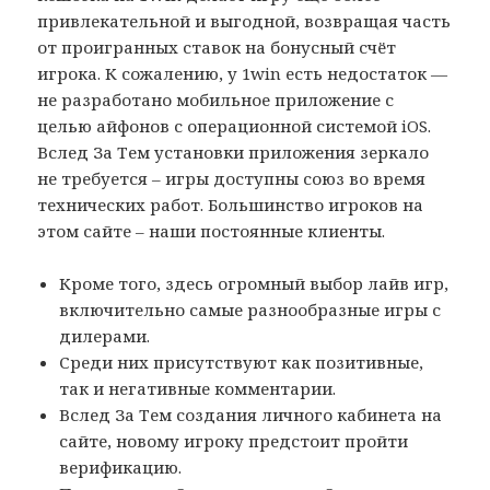
привлекательной и выгодной, возвращая часть
от проигранных ставок на бонусный счёт
игрока. К сожалению, у 1win есть недостаток —
не разработано мобильное приложение с
целью айфонов с операционной системой iOS.
Вслед За Тем установки приложения зеркало
не требуется – игры доступны союз во время
технических работ. Большинство игроков на
этом сайте – наши постоянные клиенты.
Кроме того, здесь огромный выбор лайв игр,
включительно самые разнообразные игры с
дилерами.
Среди них присутствуют как позитивные,
так и негативные комментарии.
Вслед За Тем создания личного кабинета на
сайте, новому игроку предстоит пройти
верификацию.