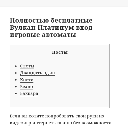
Полностью бесплатные
Вулкан Платинум вход
игровые автоматы
Посты
Слоты
Двадцать один
Кости
Беано
Баккара
Если вы хотите попробовать свои руки из
видеоигр интернет -казино без возможности