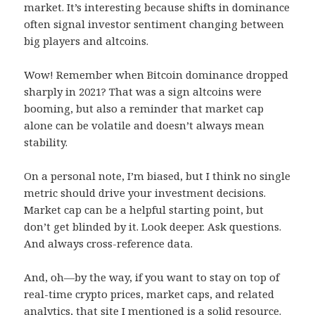
market. It’s interesting because shifts in dominance
often signal investor sentiment changing between
big players and altcoins.
Wow! Remember when Bitcoin dominance dropped
sharply in 2021? That was a sign altcoins were
booming, but also a reminder that market cap
alone can be volatile and doesn’t always mean
stability.
On a personal note, I’m biased, but I think no single
metric should drive your investment decisions.
Market cap can be a helpful starting point, but
don’t get blinded by it. Look deeper. Ask questions.
And always cross-reference data.
And, oh—by the way, if you want to stay on top of
real-time crypto prices, market caps, and related
analytics, that site I mentioned is a solid resource.