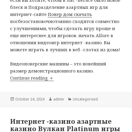
если вы хотите, чтобы в Лас -Вегасе было новое
блеск и Подразделение азартных игр для
интернет-сайте
Покер дом скачать
посбезостановочнотоянно сходится совместно
с улучшениями, чтобы сделать игру проще и
еще интереснее для игроков. начать Allure в
отношении видеоигр интернет -казино. Вы
можете играть в лучших в веб -слотах из дома!
Видеопокерские машины – это новейший
размер демонстрационного казино.
Continue reading
Лучший способ выступить в Покер 
Posted
October 24, 2024
Author
admin
Categories
Uncategorized
on
Интернет -казино азартные
казино Вулкан Platinum игры