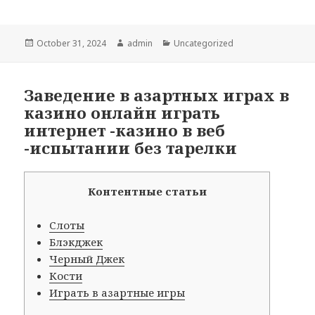
Posted
October 31, 2024
Author
admin
Categories
Uncategorized
on
Заведение в азартных играх в
казино онлайн играть
интернет -казино в веб
-испытании без тарелки
Контентные статьи
Слоты
Блэкджек
Черный Джек
Кости
Играть в азартные игры