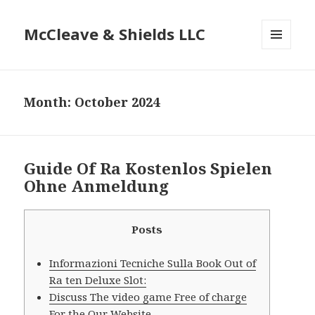
McCleave & Shields LLC
MENU
AND
WIDGETS
Month: October 2024
Guide Of Ra Kostenlos Spielen
Ohne Anmeldung
Posts
Informazioni Tecniche Sulla Book Out of
Ra ten Deluxe Slot:
Discuss The video game Free of charge
For the Our Website