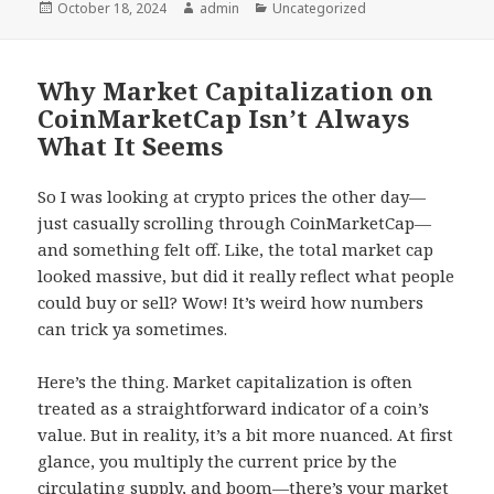
Posted
October 18, 2024
Author
admin
Categories
Uncategorized
on
Why Market Capitalization on
CoinMarketCap Isn’t Always
What It Seems
So I was looking at crypto prices the other day—
just casually scrolling through CoinMarketCap—
and something felt off. Like, the total market cap
looked massive, but did it really reflect what people
could buy or sell? Wow! It’s weird how numbers
can trick ya sometimes.
Here’s the thing. Market capitalization is often
treated as a straightforward indicator of a coin’s
value. But in reality, it’s a bit more nuanced. At first
glance, you multiply the current price by the
circulating supply, and boom—there’s your market