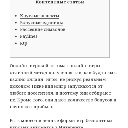
Контентные статьи
Круглые аспекты
Бонусные единицы
Рассеяние символов
Paylines
Rtp
Онлайн -игровой автомат онлайн -игры –
отличный метод получения так, как будто вы с
казино онлайн -игры, не рискуя реальным
доходом. Ниже видеоигр запускаются от
любого посетителя, и поэтому они отбирают
их. Кроме того, они дают количество бонусов и
начинают прибыль.
Есть многочисленные формы игр бесплатных
игровых автоматов в Интернете.