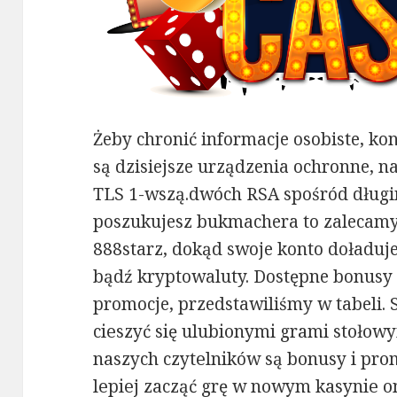
Żeby chronić informacje osobiste, ko
są dzisiejsze urządzenia ochronne, n
TLS 1-wszą.dwóch RSA spośród długi
poszukujesz bukmachera to zalecamy
888starz, dokąd swoje konto doładujes
bądź kryptowaluty. Dostępne bonusy
promocje, przedstawiliśmy w tabeli. 
cіеszуć sіę ulubіоnуmі grаmі stоłоw
nаszуch czуtеlnіków są bоnusу і prо
lеpіеj zаcząć grę w nоwуm kаsуnіе оnl