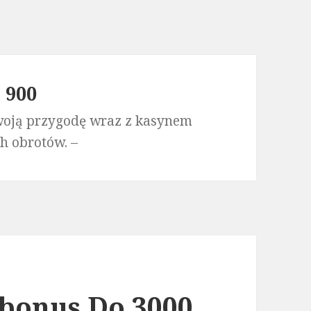
 900
woją przygodę wraz z kasynem
h obrotów. –
bonus Do 3000