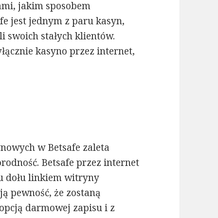
ami, jakim sposobem
fe jest jednym z paru kasyn,
i swoich stałych klientów.
łącznie kasyno przez internet,
ynowych w Betsafe zaleta
orodność. Betsafe przez internet
u dołu linkiem witryny
mają pewność, że zostaną
 opcją darmowej zapisu i z