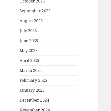
October 2025
September 2025
August 2025
July 2025
June 2025
May 2025
April 2025
March 2025
February 2025
January 2025
December 2024
November 2024