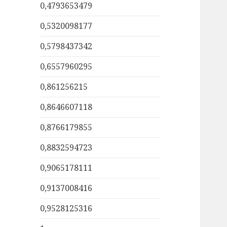
0,4793653479
0,5320098177
0,5798437342
0,6557960295
0,861256215
0,8646607118
0,8766179855
0,8832594723
0,9065178111
0,9137008416
0,9528125316