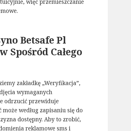
tuicyjnie, więc przemieszczanie
lemowe.
yno Betsafe Pl
ów Spośród Całego
ziemy zakładkę „Weryfikacja”,
 zdjęcia wymaganych
e odrzucić przewiduje
ć może według zapisaniu się do
zyzna dostępny. Aby to zrobić,
domienia reklamowe sms i