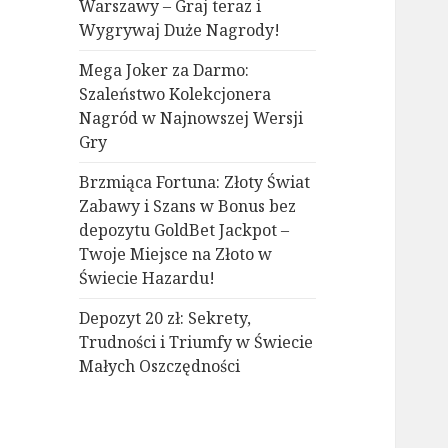
Warszawy – Graj teraz i
Wygrywaj Duże Nagrody!
Mega Joker za Darmo:
Szaleństwo Kolekcjonera
Nagród w Najnowszej Wersji
Gry
Brzmiąca Fortuna: Złoty Świat
Zabawy i Szans w Bonus bez
depozytu GoldBet Jackpot –
Twoje Miejsce na Złoto w
Świecie Hazardu!
Depozyt 20 zł: Sekrety,
Trudności i Triumfy w Świecie
Małych Oszczędności