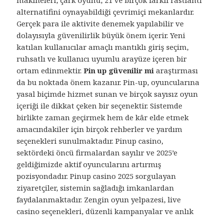
alternatifini oynayabildiği çevrimiçi mekanlardır.
Gerçek para ile aktivite denemek yapılabilir ve
dolayısıyla güvenilirlik büyük önem içerir. Yeni
katılan kullanıcılar amaçlı mantıklı giriş seçim,
ruhsatlı ve kullanıcı uyumlu arayüze içeren bir
ortam edinmektir.
Pin up güvenilir mi
araştırması
da bu noktada önem kazanır. Pin-up, oyuncularına
yasal biçimde hizmet sunan ve birçok sayısız oyun
içeriği ile dikkat çeken bir seçenektir. Sistemde
birlikte zaman geçirmek hem de kâr elde etmek
amacındakiler için birçok rehberler ve yardım
seçenekleri sunulmaktadır. Pinup casino,
sektördeki öncü firmalardan sayılır ve 2025’e
geldiğimizde aktif oyuncularını artırmış
pozisyondadır. Pinup casino 2025 sorgulayan
ziyaretçiler, sistemin sağladığı imkanlardan
faydalanmaktadır. Zengin oyun yelpazesi, live
casino seçenekleri, düzenli kampanyalar ve anlık