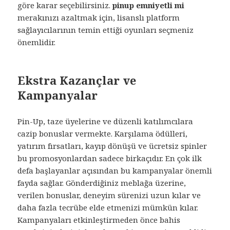
göre karar seçebilirsiniz.
pinup emniyetli mi
merakınızı azaltmak için, lisanslı platform
sağlayıcılarının temin ettiği oyunları seçmeniz
önemlidir.
Ekstra Kazançlar ve
Kampanyalar
Pin-Up, taze üyelerine ve düzenli katılımcılara
cazip bonuslar vermekte. Karşılama ödülleri,
yatırım fırsatları, kayıp dönüşü ve ücretsiz spinler
bu promosyonlardan sadece birkaçıdır. En çok ilk
defa başlayanlar açısından bu kampanyalar önemli
fayda sağlar. Gönderdiğiniz meblağa üzerine,
verilen bonuslar, deneyim sürenizi uzun kılar ve
daha fazla tecrübe elde etmenizi mümkün kılar.
Kampanyaları etkinleştirmeden önce bahis