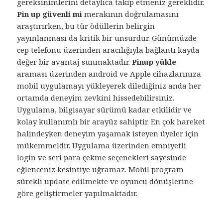
gereksinimlerini detaylıca takip etmeniz gereklidir.
Pin up güvenli mi
merakının doğrulamasını
araştırırken, bu tür ödüllerin belirgin
yayınlanması da kritik bir unsurdur. Günümüzde
cep telefonu üzerinden aracılığıyla bağlantı kayda
değer bir avantaj sunmaktadır.
Pinup yükle
araması üzerinden android ve Apple cihazlarınıza
mobil uygulamayı yükleyerek dilediğiniz anda her
ortamda deneyim zevkini hissedebilirsiniz.
Uygulama, bilgisayar sürümü kadar etkilidir ve
kolay kullanımlı bir arayüz sahiptir. En çok hareket
halindeyken deneyim yaşamak isteyen üyeler için
mükemmeldir. Uygulama üzerinden emniyetli
login ve seri para çekme seçenekleri sayesinde
eğlenceniz kesintiye uğramaz. Mobil program
sürekli update edilmekte ve oyuncu dönüşlerine
göre geliştirmeler yapılmaktadır.