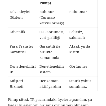
Pinup)
Düzenleyici
Bulunur
Bulunmaz
Gözlem
(Curacao
Yetkisi örneği)
Güvenlik
SSL Koruması,
Belirsiz,
veri gizliliği
sakıncalı
Para Transfer
Garantili ile
Aksak ya da
Garantisi
birlikte
kısıtlı
zamanında
Denetlenebilirl
Denetlenebilir
Görünmez
ik
sistem
Müşteri
Her zaman
Sınırlı yahut
Hizmeti
aktif yardım
sunulmaz
Pinup sitesi, TR pazarındaki üyeler açısından, şu
kadar ki eğlenceli bir şans oyunu yeri olmanın