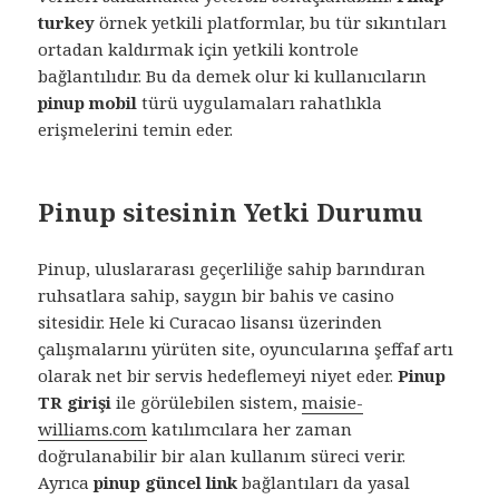
turkey
örnek yetkili platformlar, bu tür sıkıntıları
ortadan kaldırmak için yetkili kontrole
bağlantılıdır. Bu da demek olur ki kullanıcıların
pinup mobil
türü uygulamaları rahatlıkla
erişmelerini temin eder.
Pinup sitesinin Yetki Durumu
Pinup, uluslararası geçerliliğe sahip barındıran
ruhsatlara sahip, saygın bir bahis ve casino
sitesidir. Hele ki Curacao lisansı üzerinden
çalışmalarını yürüten site, oyuncularına şeffaf artı
olarak net bir servis hedeflemeyi niyet eder.
Pinup
TR girişi
ile görülebilen sistem,
maisie-
williams.com
katılımcılara her zaman
doğrulanabilir bir alan kullanım süreci verir.
Ayrıca
pinup güncel link
bağlantıları da yasal