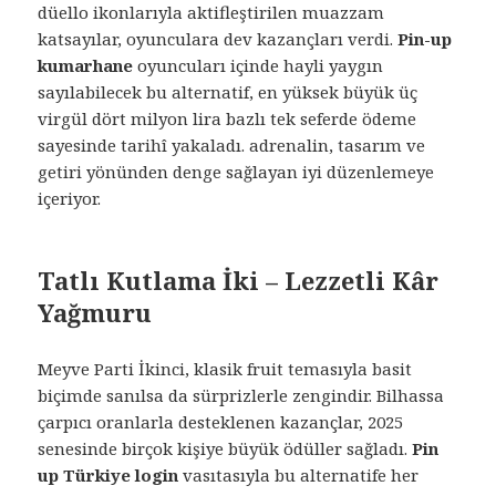
düello ikonlarıyla aktifleştirilen muazzam
katsayılar, oyunculara dev kazançları verdi.
Pin-up
kumarhane
oyuncuları içinde hayli yaygın
sayılabilecek bu alternatif, en yüksek büyük üç
virgül dört milyon lira bazlı tek seferde ödeme
sayesinde tarihî yakaladı. adrenalin, tasarım ve
getiri yönünden denge sağlayan iyi düzenlemeye
içeriyor.
Tatlı Kutlama İki – Lezzetli Kâr
Yağmuru
Meyve Parti İkinci, klasik fruit temasıyla basit
biçimde sanılsa da sürprizlerle zengindir. Bilhassa
çarpıcı oranlarla desteklenen kazançlar, 2025
senesinde birçok kişiye büyük ödüller sağladı.
Pin
up Türkiye login
vasıtasıyla bu alternatife her