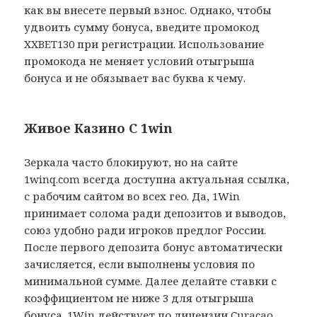
как вы внесете первый взнос. Однако, чтобы
удвоить сумму бонуса, введите промокод
XXBET130 при регистрации. Использование
промокода не меняет условий отыгрыша
бонуса и не обязывает вас буква к чему.
Живое Казино С 1win
Зеркала часто блокируют, но на сайте
1winq.com всегда доступна актуальная ссылка,
с рабочим сайтом во всех гео. Да, 1Win
принимает солома ради депозитов и выводов,
союз удобно ради игроков предлог России.
После первого депозита бонус автоматически
зачисляется, если выполнены условия по
минимальной сумме. Далее делайте ставки с
коэффициентом не ниже 3 для отыгрыша
бонуса. 1Win действует по лицензии Curacao