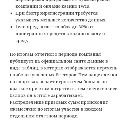
компании и онлайн-казино 1Win.
При быстройрегистрации требуется
указывать меньшее количество данных.
1win предлагает кэшбэк до 30% от
проигранных средств в казино каждую
среду.
По итогам отчетного периода компания
публикует на официальном сайте данные в
виде таблиц, в которых отображается перечень
наиболее успешных бетторов. Чем чаще сделки
на спорт заключает игрок и чем больше он
краткое при этом потратить, тем значительнее
баллов он в итоге зарабатывает.
Распределение призовых сумм происходит
ежемесячно по итогам участия в каждом
отдельном отчетном периоде.