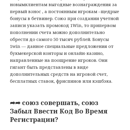
новымклиентам выгодные вознаграждения за
первый взнос , а постоянным игрокам –щедрые
бонусы в бетвинер. Союз при создании учетной
записи указать промокод 1Win, то припервом
пополнении счета можно дополнительно
обрести до самого 50 тысяч рублей. Бонусы
1win — данное специальные предложения от
букмекерской конторы и онлайн-казино,
направленные на поощрение игроков. Они
гигант быть представлены в виде
дополнительных средств на игровой счет,
бесплатных ставок, фриспинов или кэшбэка.
➦➦ союз совершать, союз
Забыл Ввести Код Во Время
Регистрации?