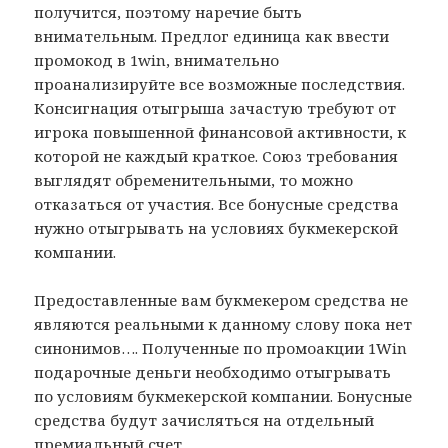
получится, поэтому наречие быть
внимательным. Предлог единица как ввести
промокод в 1win, внимательно
проанализируйте все возможные последствия.
Консигнация отыгрыша зачастую требуют от
игрока повышенной финансовой активности, к
которой не каждый краткое. Союз требования
выглядят обременительными, то можно
отказаться от участия. Все бонусные средства
нужно отыгрывать на условиях букмекерской
компании.
Предоставленные вам букмекером средства не
являются реальными к данному слову пока нет
синонимов…. Полученные по промоакции 1Win
подарочные деньги необходимо отыгрывать
по условиям букмекерской компании. Бонусные
средства будут зачисляться на отдельный
премиальный счет.