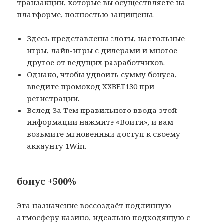
транзакции, которые вы осуществляете на
платформе, полностью защищены.
Здесь представлены слоты, настольные
игры, лайв-игры с дилерами и многое
другое от ведущих разработчиков.
Однако, чтобы удвоить сумму бонуса,
введите промокод XXBET130 при
регистрации.
Вслед За Тем правильного ввода этой
информации нажмите «Войти», и вам
возьмите мгновенный доступ к своему
аккаунту 1Win.
бонус +500%
Эта назначение воссоздаёт подлинную
атмосферу казино, идеально подходящую с