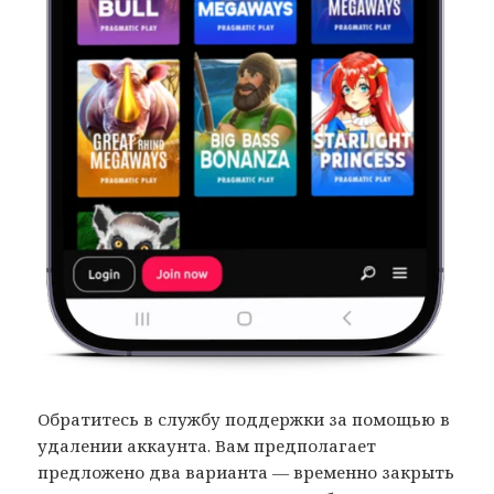
Обратитесь в службу поддержки за помощью в
удалении аккаунта. Вам предполагает
предложено два варианта — временно закрыть