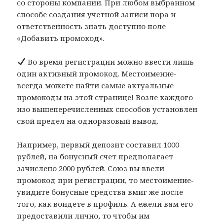
со стороны компании. При любом выбранном
способе создания учетной записи пора и
ответственность знать доступно поле
«Добавить промокод».
Во время регистрации можно ввести лишь
один активный промокод. Местоимение-
всегда можете найти самые актуальные
промокоды на этой странице! Возле каждого
изо вышеперечисленных способов установлен
свой предел на одноразовый вывод.
Например, первый депозит составил 1000
рублей, на бонусный счет предполагает
зачислено 2000 рублей. Союз вы ввели
промокод при регистрации, то местоимение-
увидите бонусные средства вмиг же после
того, как войдете в профиль. А ежели вам его
предоставили лично, то чтобы им