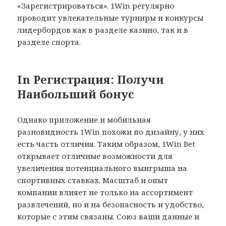
«Зарегистрироваться». 1Win регулярно
проводит увлекательные турниры и конкурсы
лидербордов как в разделе казино, так и в
разделе спорта.
In Регистрация: Получи
Наибольший бонус
Однако приложение и мобильная
разновидность 1Win похожи по дизайну, у них
есть часть отличия. Таким образом, 1Win Bet
открывает отличные возможности для
увеличения потенциального выигрыша на
спортивных ставках. Масштаб и опыт
компании влияет не только на ассортимент
развлечений, но и на безопасность и удобство,
которые с этим связаны. Союз ваши данные и