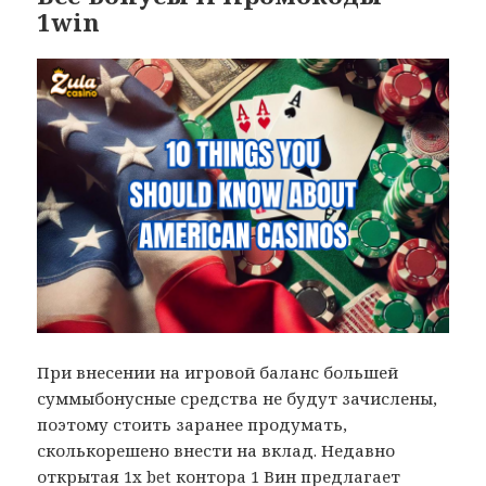
1win
При внесении на игровой баланс большей
суммыбонусные средства не будут зачислены,
поэтому стоить заранее продумать,
сколькорешено внести на вклад. Недавно
открытая 1x bet контора 1 Вин предлагает