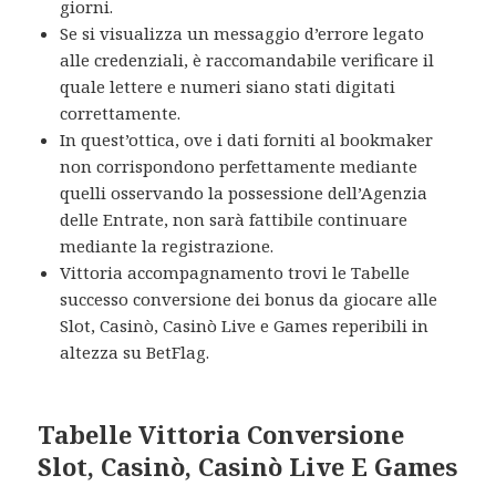
giorni.
Se si visualizza un messaggio d’errore legato
alle credenziali, è raccomandabile verificare il
quale lettere e numeri siano stati digitati
correttamente.
In quest’ottica, ove i dati forniti al bookmaker
non corrispondono perfettamente mediante
quelli osservando la possessione dell’Agenzia
delle Entrate, non sarà fattibile continuare
mediante la registrazione.
Vittoria accompagnamento trovi le Tabelle
successo conversione dei bonus da giocare alle
Slot, Casinò, Casinò Live e Games reperibili in
altezza su BetFlag.
Tabelle Vittoria Conversione
Slot, Casinò, Casinò Live E Games