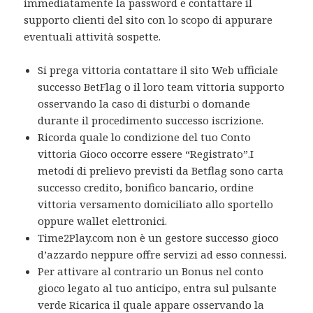
immediatamente la password e contattare il
supporto clienti del sito con lo scopo di appurare
eventuali attività sospette.
Si prega vittoria contattare il sito Web ufficiale
successo BetFlag o il loro team vittoria supporto
osservando la caso di disturbi o domande
durante il procedimento successo iscrizione.
Ricorda quale lo condizione del tuo Conto
vittoria Gioco occorre essere “Registrato”.I
metodi di prelievo previsti da Betflag sono carta
successo credito, bonifico bancario, ordine
vittoria versamento domiciliato allo sportello
oppure wallet elettronici.
Time2Play.com non è un gestore successo gioco
d’azzardo neppure offre servizi ad esso connessi.
Per attivare al contrario un Bonus nel conto
gioco legato al tuo anticipo, entra sul pulsante
verde Ricarica il quale appare osservando la