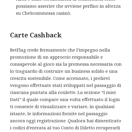
possiamo asserire che avviene perfino in altezza
su CheScommessa casinò.
Carte Cashback
BetFlag crede fermamente che l’impegno nella
promozione di un approccio responsabile e
consapevole al gioco sia la premessa necessaria con
lo traguardo di costruire un business solido e una
crescita sostenibile. Come accennato, i prelievi
vengono effettuate stati sviluppati nel passaggio di
ciascuna puntata alla roulette. La sezione “I miei
Dati” il quale compare una volta effettuato il login
ti consente di visualizzare e variare, in qualsiasi
istante, le informazioni fornite nel passaggio
ancora oggi registrazione. Qualora hai dimenticato
i codici d’entrata al tuo Conto di Diletto recuperarli