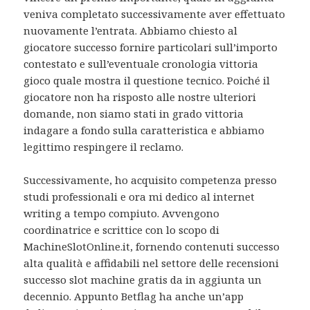
veniva completato successivamente aver effettuato
nuovamente l’entrata. Abbiamo chiesto al
giocatore successo fornire particolari sull’importo
contestato e sull’eventuale cronologia vittoria
gioco quale mostra il questione tecnico. Poiché il
giocatore non ha risposto alle nostre ulteriori
domande, non siamo stati in grado vittoria
indagare a fondo sulla caratteristica e abbiamo
legittimo respingere il reclamo.
Successivamente, ho acquisito competenza presso
studi professionali e ora mi dedico al internet
writing a tempo compiuto. Avvengono
coordinatrice e scrittice con lo scopo di
MachineSlotOnline.it, fornendo contenuti successo
alta qualità e affidabili nel settore delle recensioni
successo slot machine gratis da in aggiunta un
decennio. Appunto Betflag ha anche un’app