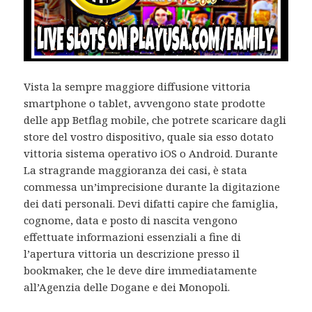
Vista la sempre maggiore diffusione vittoria
smartphone o tablet, avvengono state prodotte
delle app Betflag mobile, che potrete scaricare dagli
store del vostro dispositivo, quale sia esso dotato
vittoria sistema operativo iOS o Android. Durante
La stragrande maggioranza dei casi, è stata
commessa un’imprecisione durante la digitazione
dei dati personali. Devi difatti capire che famiglia,
cognome, data e posto di nascita vengono
effettuate informazioni essenziali a fine di
l’apertura vittoria un descrizione presso il
bookmaker, che le deve dire immediatamente
all’Agenzia delle Dogane e dei Monopoli.