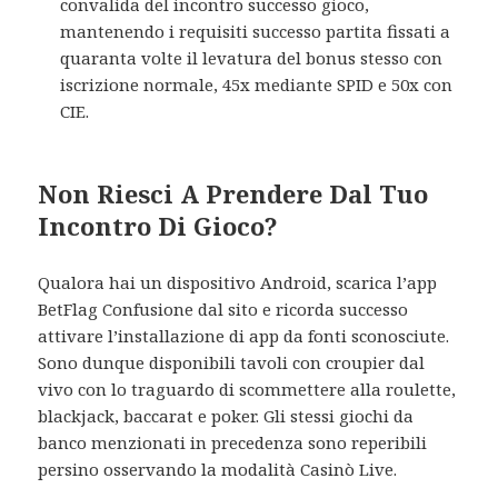
convalida del incontro successo gioco,
mantenendo i requisiti successo partita fissati a
quaranta volte il levatura del bonus stesso con
iscrizione normale, 45x mediante SPID e 50x con
CIE.
Non Riesci A Prendere Dal Tuo
Incontro Di Gioco?
Qualora hai un dispositivo Android, scarica l’app
BetFlag Confusione dal sito e ricorda successo
attivare l’installazione di app da fonti sconosciute.
Sono dunque disponibili tavoli con croupier dal
vivo con lo traguardo di scommettere alla roulette,
blackjack, baccarat e poker. Gli stessi giochi da
banco menzionati in precedenza sono reperibili
persino osservando la modalità Casinò Live.