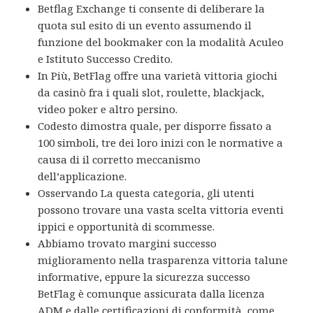
Betflag Exchange ti consente di deliberare la
quota sul esito di un evento assumendo il
funzione del bookmaker con la modalità Aculeo
e Istituto Successo Credito.
In Più, BetFlag offre una varietà vittoria giochi
da casinò fra i quali slot, roulette, blackjack,
video poker e altro persino.
Codesto dimostra quale, per disporre fissato a
100 simboli, tre dei loro inizi con le normative a
causa di il corretto meccanismo
dell’applicazione.
Osservando La questa categoria, gli utenti
possono trovare una vasta scelta vittoria eventi
ippici e opportunità di scommesse.
Abbiamo trovato margini successo
miglioramento nella trasparenza vittoria talune
informative, eppure la sicurezza successo
BetFlag è comunque assicurata dalla licenza
ADM e dalle certificazioni di conformità, come