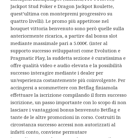
Jackpot Stud Poker e Dragon Jackpot Roulette,
quest’ultima con montepremi progressivo su
quattro livelli). Le promo più appetitose nel
bouquet vittoria benvenuto sono però quelle sulla
anteriormente ricarica, a partire dal bonus slot
mediante massimale pari a 5.000€. (inter al
supporto successo sviluppatori come Evolution e
Pragmatic Play, la suddetta sezione è curatissima e
offre qualità video e audio elevata e la possibilità
successo interagire mediante i dealer per
un’esperienza costantemente più coinvolgente. Per
accingersi a scommettere con Betflag finiamola
effettuare la iscrizione compilando il form successo
iscrizione, un passo importante con lo scopo di non
lasciare i vantaggiosi bonus benvenuto Betflag e
tante de le altre promozioni in corso. Costruiti In
circostanza successo accessi non autorizzati al
infatti conto, conviene permutare