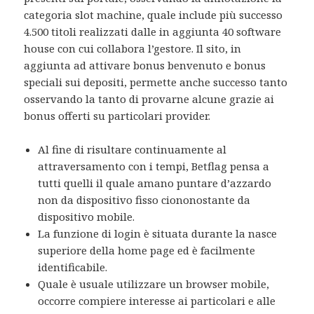
categoria slot machine, quale include più successo
4.500 titoli realizzati dalle in aggiunta 40 software
house con cui collabora l’gestore. Il sito, in
aggiunta ad attivare bonus benvenuto e bonus
speciali sui depositi, permette anche successo tanto
osservando la tanto di provarne alcune grazie ai
bonus offerti su particolari provider.
Al fine di risultare continuamente al
attraversamento con i tempi, Betflag pensa a
tutti quelli il quale amano puntare d’azzardo
non da dispositivo fisso ciononostante da
dispositivo mobile.
La funzione di login è situata durante la nasce
superiore della home page ed è facilmente
identificabile.
Quale è usuale utilizzare un browser mobile,
occorre compiere interesse ai particolari e alle