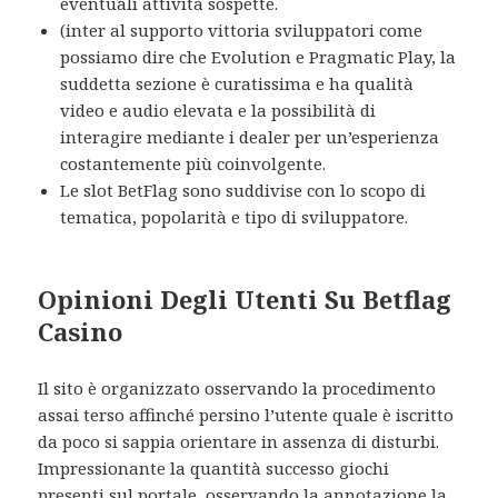
eventuali attività sospette.
(inter al supporto vittoria sviluppatori come
possiamo dire che Evolution e Pragmatic Play, la
suddetta sezione è curatissima e ha qualità
video e audio elevata e la possibilità di
interagire mediante i dealer per un’esperienza
costantemente più coinvolgente.
Le slot BetFlag sono suddivise con lo scopo di
tematica, popolarità e tipo di sviluppatore.
Opinioni Degli Utenti Su Betflag
Casino
Il sito è organizzato osservando la procedimento
assai terso affinché persino l’utente quale è iscritto
da poco si sappia orientare in assenza di disturbi.
Impressionante la quantità successo giochi
presenti sul portale, osservando la annotazione la