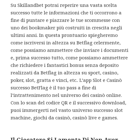
Su Skillandbet potrai reperire una vasta scelta
successo tutte le informazioni che ti occorrono a
fine di puntare e piazzare le tue scommesse con
uno dei bookmaker più costruiti in crescita negli
ultimi anni. In questa prontuario spiegheremo
come iscriversi in altezza su Betflag celermente,
come possiamo ammettere che inviare i documenti
e, prima successo tutto, come possiamo ammettere
che richiedere i fantastici bonus senza deposito
realizzati da Betflag in altezza su sport, casino,
poker, slot, gratta e vinci, etc.. L’app Slot e Casinò
successo BetFlag è il tuo pass a fine di
l’intrattenimento nel universo dei casinò online.
Con lo scan del codice QR e il successivo download,
puoi immergerti nel vasto universo successo slot
machine, giochi da casinò, casinò live e games.
Il Giocatore Si Lamenta Di Non Aver