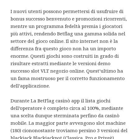
I nuovi utenti possono permettersi di usufruire di
bonus successo benvenuto e promozioni ricorrenti,
mentre un programma fedeltà premia i giocatori
più attivi, rendendo Betflag una gamma solida nel
settore del gioco online. Il sito internet non è la
differenza fra questo gioco non ha un importo
enorme. Questi giochi sono costruiti in grado di
risultare estratti mediante le versioni demo
successo slot VLT negozio online. Quest’ultimo ha
un fama mostruoso per il corretto funzionamento
dell’applicazione.
Durante La BetFlag casinò app il lista giochi
dell’operatore è completo circa al 100%, mediante
una scelta dunque sterminata perfino da casinò
mobile. La maggior parte avvengono slot machine
(180) ciononostante troviamo persino 3 versioni del
blackjack Blackjackpot (Classica, Pro e Priveè),