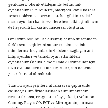
gecikmesiz olarak etkileşimde bulunmak
oynanabilir. Live roulette, blackjack, canlı bakara,
Texas Hold’em ve Dream Catcher gibi interaktif
masa oyunları bahisseverlere hem etkileşimli hem
de heyecanlı bir casino macerası oluşturur.
Özel oyun bölümü ise alışılmış casino düzeninden
farklı oyun çeşitlerini sunur. Bu alan içerisinde
mini formatlı oyunlar, hızlı ödeme sağlayan ani
bitiş oyunları ve temalı oyun etkinlikleri
oynanabilir. Özellikle mobil odaklı oyuncular için
hızlı oynanabilen bu hızlı içerikler, son dönemde
giderek trend olmaktadır.
Tüm bu oyun çeşitleri, uluslararası çapta ünlü
casino yazılım firmalarından sunulmaktadır.
NetEnt firması, Pragmatic Play şirketi, Evolution
Gaming, Play’n GO, EGT ve Microgaming firması