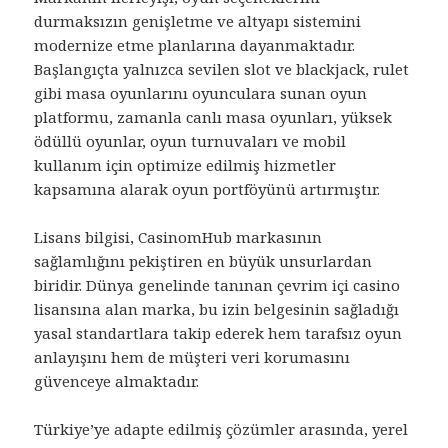
durmaksızın genişletme ve altyapı sistemini
modernize etme planlarına dayanmaktadır.
Başlangıçta yalnızca sevilen slot ve blackjack, rulet
gibi masa oyunlarını oyunculara sunan oyun
platformu, zamanla canlı masa oyunları, yüksek
ödüllü oyunlar, oyun turnuvaları ve mobil
kullanım için optimize edilmiş hizmetler
kapsamına alarak oyun portföyünü artırmıştır.
Lisans bilgisi, CasinomHub markasının
sağlamlığını pekiştiren en büyük unsurlardan
biridir. Dünya genelinde tanınan çevrim içi casino
lisansına alan marka, bu izin belgesinin sağladığı
yasal standartlara takip ederek hem tarafsız oyun
anlayışını hem de müşteri veri korumasını
güvenceye almaktadır.
Türkiye’ye adapte edilmiş çözümler arasında, yerel