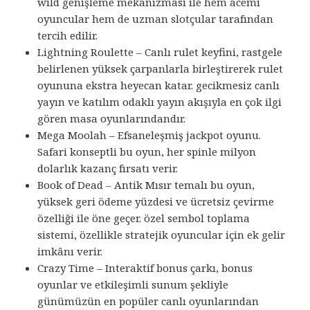
wild genişleme mekanizması ile hem acemi
oyuncular hem de uzman slotçular tarafından
tercih edilir.
Lightning Roulette – Canlı rulet keyfini, rastgele
belirlenen yüksek çarpanlarla birleştirerek rulet
oyununa ekstra heyecan katar. gecikmesiz canlı
yayın ve katılım odaklı yayın akışıyla en çok ilgi
gören masa oyunlarındandır.
Mega Moolah – Efsaneleşmiş jackpot oyunu.
Safari konseptli bu oyun, her spinle milyon
dolarlık kazanç fırsatı verir.
Book of Dead – Antik Mısır temalı bu oyun,
yüksek geri ödeme yüzdesi ve ücretsiz çevirme
özelliği ile öne geçer. özel sembol toplama
sistemi, özellikle stratejik oyuncular için ek gelir
imkânı verir.
Crazy Time – Interaktif bonus çarkı, bonus
oyunlar ve etkileşimli sunum şekliyle
günümüzün en popüler canlı oyunlarından