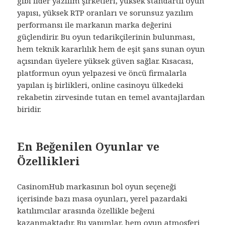
gibi lider yazılım şirketleri, yüksek standartlı oyun
yapısı, yüksek RTP oranları ve sorunsuz yazılım
performansı ile markanın marka değerini
güçlendirir. Bu oyun tedarikçilerinin bulunması,
hem teknik kararlılık hem de eşit şans sunan oyun
açısından üyelere yüksek güven sağlar. Kısacası,
platformun oyun yelpazesi ve öncü firmalarla
yapılan iş birlikleri, online casinoyu ülkedeki
rekabetin zirvesinde tutan en temel avantajlardan
biridir.
En Beğenilen Oyunlar ve
Özellikleri
CasinomHub markasının bol oyun seçeneği
içerisinde bazı masa oyunları, yerel pazardaki
katılımcılar arasında özellikle beğeni
kazanmaktadır. Bu yapımlar, hem oyun atmosferi