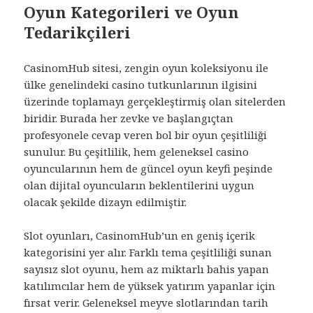
Oyun Kategorileri ve Oyun
Tedarikçileri
CasinomHub sitesi, zengin oyun koleksiyonu ile
ülke genelindeki casino tutkunlarının ilgisini
üzerinde toplamayı gerçekleştirmiş olan sitelerden
biridir. Burada her zevke ve başlangıçtan
profesyonele cevap veren bol bir oyun çeşitliliği
sunulur. Bu çeşitlilik, hem geleneksel casino
oyuncularının hem de güncel oyun keyfi peşinde
olan dijital oyuncuların beklentilerini uygun
olacak şekilde dizayn edilmiştir.
Slot oyunları, CasinomHub’un en geniş içerik
kategorisini yer alır. Farklı tema çeşitliliği sunan
sayısız slot oyunu, hem az miktarlı bahis yapan
katılımcılar hem de yüksek yatırım yapanlar için
fırsat verir. Geleneksel meyve slotlarından tarih