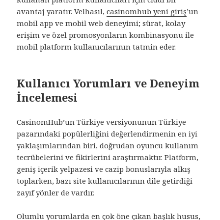
avantaj yaratır. Velhasıl,
casinomhub yeni giriş
’un
mobil app ve mobil web deneyimi; sürat, kolay
erişim ve özel promosyonların kombinasyonu ile
mobil platform kullanıcılarının tatmin eder.
Kullanıcı Yorumları ve Deneyim
İncelemesi
CasinomHub’un Türkiye versiyonunun Türkiye
pazarındaki popülerliğini değerlendirmenin en iyi
yaklaşımlarından biri, doğrudan oyuncu kullanım
tecrübelerini ve fikirlerini araştırmaktır. Platform,
geniş içerik yelpazesi ve cazip bonuslarıyla alkış
toplarken, bazı site kullanıcılarının dile getirdiği
zayıf yönler de vardır.
Olumlu yorumlarda en çok öne çıkan başlık husus,