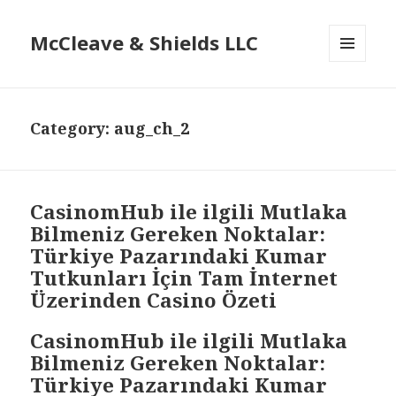
McCleave & Shields LLC
MENU
AND
WIDGETS
Category: aug_ch_2
CasinomHub ile ilgili Mutlaka
Bilmeniz Gereken Noktalar:
Türkiye Pazarındaki Kumar
Tutkunları İçin Tam İnternet
Üzerinden Casino Özeti
CasinomHub ile ilgili Mutlaka
Bilmeniz Gereken Noktalar:
Türkiye Pazarındaki Kumar