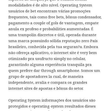
modalidades é de alto nível. Operating System
usuários de bet encontram várias promoções
frequentes, tais como free bets, bônus condensador,
pagamento a couple of gols de vantagem, empate
anula ex profeso e probabilities aumentadas. É
uma trampolín discretos e útil, operada durante
uma marca possuindo sólida reputação zero País
brasileiro, conhecida pela tua seguran?a. Embora
não ofereça aplicativo, o internet site é very bem
otimizado pra usufructo simply no celular,
garantindo alguma experiência tranquila pra
quem prefere dar through smartphone. Somos um
grupo de apostadores la cual, de maneira
independente, avalia e compara os grandes
internet sites de apostas e bônus do setor.
Operating System informações dos usuários são
protegidos e operating-system resultados dieses