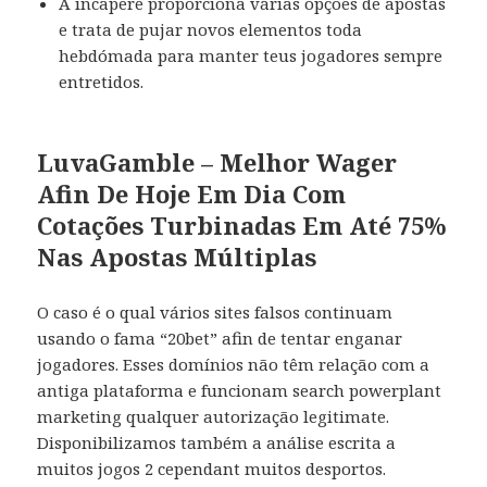
A incapere proporciona várias opções de apostas
e trata de pujar novos elementos toda
hebdómada para manter teus jogadores sempre
entretidos.
LuvaGamble – Melhor Wager
Afin De Hoje Em Dia Com
Cotações Turbinadas Em Até 75%
Nas Apostas Múltiplas
O caso é o qual vários sites falsos continuam
usando o fama “20bet” afin de tentar enganar
jogadores. Esses domínios não têm relação com a
antiga plataforma e funcionam search powerplant
marketing qualquer autorização legitimate.
Disponibilizamos também a análise escrita a
muitos jogos 2 cependant muitos desportos.