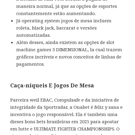
maneira normal, já que as opções de esportes
constantemente estão aumentando.
Já operating system jogos de mesa incluem
roleta, black jack, baccarat e versões
automatizadas.
Além desses, ainda existem as opções de slot
machine games 3 DIMENSIONAL, la cual trazem
gráficos incríveis e novos conceitos de linhas de
pagamentos.
Caça-níqueis E Jogos De Mesa
Parceira weil EBAC, Compulsafe e da iniciativa de
integridade da Sportradar, a Onabet é feliz y sana e
incentiva o jogo responsável. Ela é também uma
dieses bons bets brasileiras em 2025 para apostar
em lutte e ULTIMATE FIGHTER CHAMPIONSHIPS. O