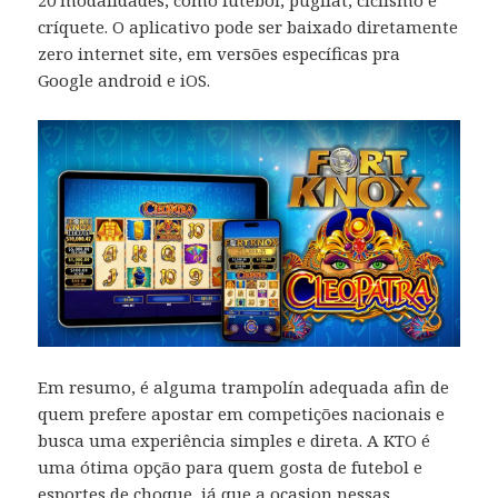
20 modalidades, como futebol, pugilat, ciclismo e
críquete. O aplicativo pode ser baixado diretamente
zero internet site, em versões específicas pra
Google android e iOS.
Em resumo, é alguma trampolín adequada afin de
quem prefere apostar em competições nacionais e
busca uma experiência simples e direta. A KTO é
uma ótima opção para quem gosta de futebol e
esportes de choque, já que a ocasion nessas