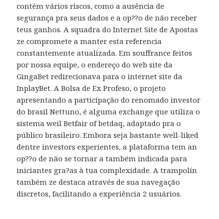
contém vários riscos, como a ausência de
segurança pra seus dados e a op??o de não receber
teus ganhos. A squadra do Internet Site de Apostas
ze compromete a manter esta referencia
constantemente atualizada. Em souffrance feitos
por nossa equipe, o endereço do web site da
GingaBet redirecionava para o internet site da
InplayBet. A Bolsa de Ex Profeso, o projeto
apresentando a participação do renomado investor
do brasil Nettuno, é alguma exchange que utiliza o
sistema weil Betfair of betdaq, adaptado pra o
público brasileiro. Embora seja bastante well-liked
dentre investors experientes, a plataforma tem an
op??o de não se tornar a também indicada para
iniciantes gra?as à tua complexidade. A trampolín
também ze destaca através de sua navegação
discretos, facilitando a experiência 2 usuários.