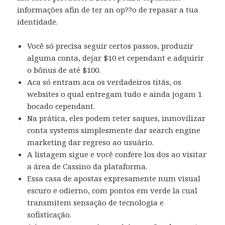
informações afin de ter an op??o de repasar a tua
identidade.
Você só precisa seguir certos passos, produzir
alguma conta, dejar $10 et cependant e adquirir
o bônus de até $100.
Aca só entram aca os verdadeiros titãs, os
websites o qual entregam tudo e ainda jogam 1
bocado cependant.
Na prática, eles podem reter saques, inmovilizar
conta systems simplesmente dar search engine
marketing dar regreso ao usuário.
A listagem sigue e você confere los dos ao visitar
a área de Cassino da plataforma.
Essa casa de apostas expresamente num visual
escuro e odierno, com pontos em verde la cual
transmitem sensação de tecnologia e
sofisticação.