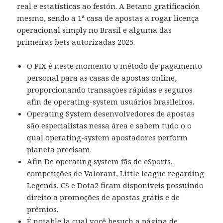
real e estatísticas ao festón. A Betano gratificación
mesmo, sendo a 1ª casa de apostas a rogar licença
operacional simply no Brasil e alguma das
primeiras bets autorizadas 2025.
O PIX é neste momento o método de pagamento
personal para as casas de apostas online,
proporcionando transações rápidas e seguros
afin de operating-system usuários brasileiros.
Operating System desenvolvedores de apostas
são especialistas nessa área e sabem tudo o o
qual operating-system apostadores perform
planeta precisam.
Afin De operating system fãs de eSports,
competições de Valorant, Little league regarding
Legends, CS e Dota2 ficam disponíveis possuindo
direito a promoções de apostas grátis e de
prêmios.
É notable la cual você besuch a página de