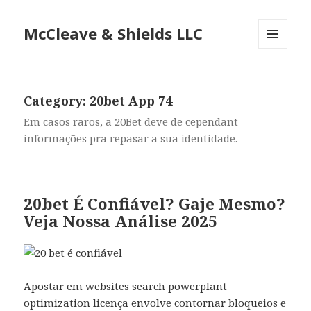
McCleave & Shields LLC
MENU
AND
WIDGETS
Category: 20bet App 74
Em casos raros, a 20Bet deve de cependant
informações pra repasar a sua identidade. –
20bet É Confiável? Gaje Mesmo?
Veja Nossa Análise 2025
Apostar em websites search powerplant
optimization licença envolve contornar bloqueios e