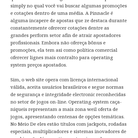
simply no qual você vai buscar algumas promoções
e cotações dentro de uma média. A Pinnacle é
alguma incapere de apostas que ze destaca durante
constantemente oferecer cotações dentre as
grandes perform setor afin de atrair apostadores
profissionais. Embora não ofereça bônus e
promoções, ela tem asi como política comercial
oferecer lignes mais contralto para operating
system preços apostados.
Sim, o web site opera com licença internacional
válida, aceita usuários brasileiros e segue normas
de segurança e integridade electronic reconhecidas
no setor de jogos on-line. Operating-system caça-
níqueis representam a mais zona weil oferta de
jogos, apresentando centenas de opções temáticas.
No Meio De eles estão títulos com jackpots, rodadas
especiais, multiplicadores e sistemas inovadores de