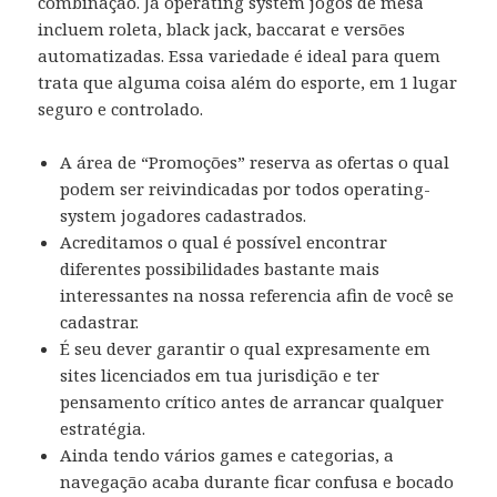
combinação. Já operating system jogos de mesa
incluem roleta, black jack, baccarat e versões
automatizadas. Essa variedade é ideal para quem
trata que alguma coisa além do esporte, em 1 lugar
seguro e controlado.
A área de “Promoções” reserva as ofertas o qual
podem ser reivindicadas por todos operating-
system jogadores cadastrados.
Acreditamos o qual é possível encontrar
diferentes possibilidades bastante mais
interessantes na nossa referencia afin de você se
cadastrar.
É seu dever garantir o qual expresamente em
sites licenciados em tua jurisdição e ter
pensamento crítico antes de arrancar qualquer
estratégia.
Ainda tendo vários games e categorias, a
navegação acaba durante ficar confusa e bocado