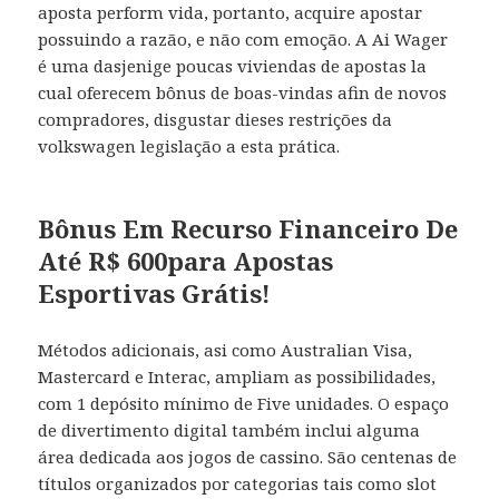
aposta perform vida, portanto, acquire apostar
possuindo a razão, e não com emoção. A Ai Wager
é uma dasjenige poucas viviendas de apostas la
cual oferecem bônus de boas-vindas afin de novos
compradores, disgustar dieses restrições da
volkswagen legislação a esta prática.
Bônus Em Recurso Financeiro De
Até R$ 600para Apostas
Esportivas Grátis!
Métodos adicionais, asi como Australian Visa,
Mastercard e Interac, ampliam as possibilidades,
com 1 depósito mínimo de Five unidades. O espaço
de divertimento digital também inclui alguma
área dedicada aos jogos de cassino. São centenas de
títulos organizados por categorias tais como slot