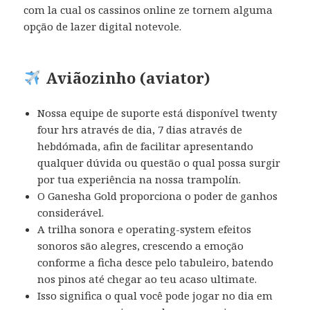
com la cual os cassinos online ze tornem alguma
opção de lazer digital notevole.
Aviãozinho (aviator)
Nossa equipe de suporte está disponível twenty
four hrs através de dia, 7 dias através de
hebdómada, afin de facilitar apresentando
qualquer dúvida ou questão o qual possa surgir
por tua experiência na nossa trampolín.
O Ganesha Gold proporciona o poder de ganhos
considerável.
A trilha sonora e operating-system efeitos
sonoros são alegres, crescendo a emoção
conforme a ficha desce pelo tabuleiro, batendo
nos pinos até chegar ao teu acaso ultimate.
Isso significa o qual você pode jogar no dia em