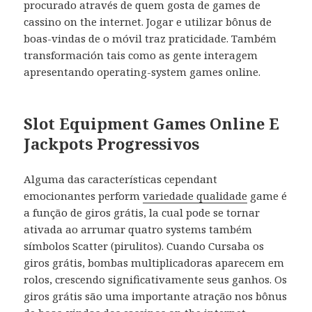
procurado através de quem gosta de games de
cassino on the internet. Jogar e utilizar bônus de
boas-vindas de o móvil traz praticidade. Também
transformación tais como as gente interagem
apresentando operating-system games online.
Slot Equipment Games Online E
Jackpots Progressivos
Alguma das características cependant
emocionantes perform
variedade qualidade
game é
a função de giros grátis, la cual pode se tornar
ativada ao arrumar quatro systems também
símbolos Scatter (pirulitos). Cuando Cursaba os
giros grátis, bombas multiplicadoras aparecem em
rolos, crescendo significativamente seus ganhos. Os
giros grátis são uma importante atração nos bônus