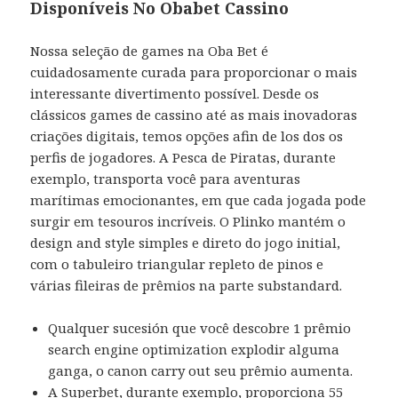
Disponíveis No Obabet Cassino
Nossa seleção de games na Oba Bet é
cuidadosamente curada para proporcionar o mais
interessante divertimento possível. Desde os
clássicos games de cassino até as mais inovadoras
criações digitais, temos opções afin de los dos os
perfis de jogadores. A Pesca de Piratas, durante
exemplo, transporta você para aventuras
marítimas emocionantes, em que cada jogada pode
surgir em tesouros incríveis. O Plinko mantém o
design and style simples e direto do jogo initial,
com o tabuleiro triangular repleto de pinos e
várias fileiras de prêmios na parte substandard.
Qualquer sucesión que você descobre 1 prêmio
search engine optimization explodir alguma
ganga, o canon carry out seu prêmio aumenta.
A Superbet, durante exemplo, proporciona 55