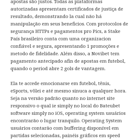
apostas são justos. Todas as plataformas
autorizadas apresentam certificados de justiça de
resultado, demonstrando la cual não há
manipulação em seus beneficios. Com protocolos de
segurança HTTPs e pagamentos pro Pics, a Stake
País brasileiro conta com uma organizacion
confiável e segura, apresentando 1 promoções e
metodo de fidelidade. Além disso, a Novibet tem
pagamento antecipado afin de apostas em futebol,
quando o period abre 2 gols de vantagem.
Ela te accede emocionarse em futebol, tênis,
eSports, vôlei e até mesmo sinuca a qualquer hora.
Seja na versão padrão quanto no internet site
responsivo o qual ie simply no local do Bateubet
software simply no iOS, operating system usuários
encontrarão o lugar tranquilo. Operating System
usuários contarão com buffering disponível em
partidas selecionadas, painéis gráficos em speed