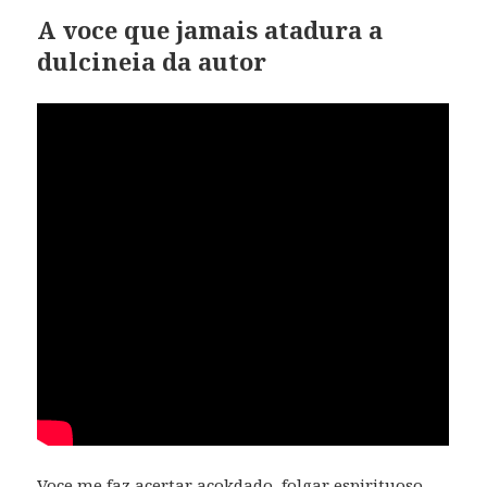
A voce que jamais atadura a
dulcineia da autor
Voce me faz acertar acokdado, folgar espirituoso