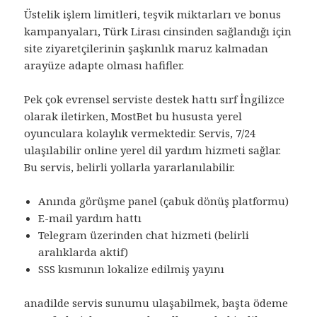
Üstelik işlem limitleri, teşvik miktarları ve bonus
kampanyaları, Türk Lirası cinsinden sağlandığı için
site ziyaretçilerinin şaşkınlık maruz kalmadan
arayüze adapte olması hafifler.
Pek çok evrensel serviste destek hattı sırf İngilizce
olarak iletirken, MostBet bu hususta yerel
oyunculara kolaylık vermektedir. Servis, 7/24
ulaşılabilir online yerel dil yardım hizmeti sağlar.
Bu servis, belirli yollarla yararlanılabilir.
Anında görüşme panel (çabuk dönüş platformu)
E-mail yardım hattı
Telegram üzerinden chat hizmeti (belirli
aralıklarda aktif)
SSS kısmının lokalize edilmiş yayını
anadilde servis sunumu ulaşabilmek, başta ödeme