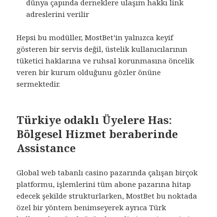
dünya çapında derneklere ulaşım hakkı link
adreslerini verilir
Hepsi bu modüller, MostBet’in yalnızca keyif
gösteren bir servis değil, üstelik kullanıcılarının
tüketici haklarına ve ruhsal korunmasına öncelik
veren bir kurum olduğunu gözler önüne
sermektedir.
Türkiye odaklı Üyelere Has:
Bölgesel Hizmet beraberinde
Assistance
Global web tabanlı casino pazarında çalışan birçok
platformu, işlemlerini tüm abone pazarına hitap
edecek şekilde strukturlarken, MostBet bu noktada
özel bir yöntem benimseyerek ayrıca Türk