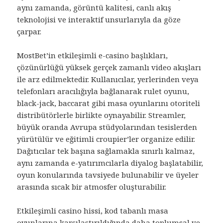
aynı zamanda, görüntü kalitesi, canlı akış
teknolojisi ve interaktif unsurlarıyla da göze
çarpar.
MostBet’in etkileşimli e-casino başlıkları,
çözünürlüğü yüksek gerçek zamanlı video akışları
ile arz edilmektedir. Kullanıcılar, yerlerinden veya
telefonları aracılığıyla bağlanarak rulet oyunu,
black-jack, baccarat gibi masa oyunlarını otoriteli
distribütörlerle birlikte oynayabilir. Streamler,
büyük oranda Avrupa stüdyolarından tesislerden
yürütülür ve eğitimli croupier’ler organize edilir.
Dağıtıcılar tek başına sağlamakla sınırlı kalmaz,
aynı zamanda e-yatırımcılarla diyalog başlatabilir,
oyun konularında tavsiyede bulunabilir ve üyeler
arasında sıcak bir atmosfer oluşturabilir.
Etkileşimli casino hissi, kod tabanlı masa
oyunlarına karşılaştırıldığında daha toplumsal ve