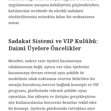
uygulamanın yarışma kabiliyetini güçlendirirken,
katılımcılar nezdinde da sürekli sadakati
sürdürülmesini mümkün kılan bir mekanizma
sunar.
Sadakat Sistemi ve VIP Kulübü:
Daimî Üyelere Öncelikler
MostBet, sadece taze üyeleri kazanmaya
odaklanmayı değil, ayrıca var olan üyelerini
kazanmaya devam etmeyi aynı şekilde de
modelinin odak noktasına oturtur. Belirtilen bu
amaçla kurulmuş mevcut bağlılık konsepti ve VIP
programı, platformda tekrarlı şekilde oyun
oynatılan, fon ekleyen ve iletişim gerçekleştiren
site kullanıcılarına benzersiz fırsatlar teklif eder.
Bu konsept, üyelerin platformda tuttukları süre