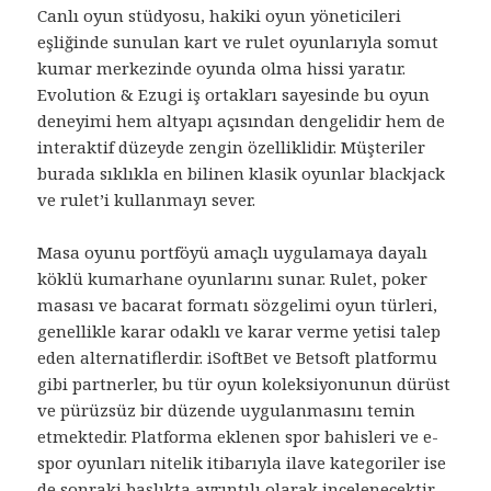
Canlı oyun stüdyosu, hakiki oyun yöneticileri
eşliğinde sunulan kart ve rulet oyunlarıyla somut
kumar merkezinde oyunda olma hissi yaratır.
Evolution & Ezugi iş ortakları sayesinde bu oyun
deneyimi hem altyapı açısından dengelidir hem de
interaktif düzeyde zengin özelliklidir. Müşteriler
burada sıklıkla en bilinen klasik oyunlar blackjack
ve rulet’i kullanmayı sever.
Masa oyunu portföyü amaçlı uygulamaya dayalı
köklü kumarhane oyunlarını sunar. Rulet, poker
masası ve bacarat formatı sözgelimi oyun türleri,
genellikle karar odaklı ve karar verme yetisi talep
eden alternatiflerdir. iSoftBet ve Betsoft platformu
gibi partnerler, bu tür oyun koleksiyonunun dürüst
ve pürüzsüz bir düzende uygulanmasını temin
etmektedir. Platforma eklenen spor bahisleri ve e-
spor oyunları nitelik itibarıyla ilave kategoriler ise
de sonraki başlıkta ayrıntılı olarak incelenecektir.