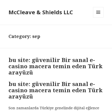
McCleave & Shields LLC
MENU
AND
WIDGETS
Category: sep
bu site: güvenilir Bir sanal e-
casino macera temin eden Türk
arayüzü
bu site: güvenilir Bir sanal e-
casino macera temin eden Türk
arayüzü
Son zamanlarda Türkiye genelinde dijital eğlence