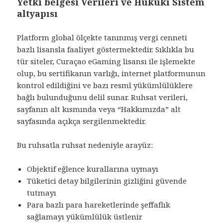
Yetki belgesi Verileri ve Hukukî Sistem
altyapısı
Platform global ölçekte tanınmış vergi cenneti
bazlı lisansla faaliyet göstermektedir. Sıklıkla bu
tür siteler, Curaçao eGaming lisansı ile işlemekte
olup, bu sertifikanın varlığı, internet platformunun
kontrol edildiğini ve bazı resmî yükümlülüklere
bağlı bulunduğunu delil sunar. Ruhsat verileri,
sayfanın alt kısmında veya “Hakkımızda” alt
sayfasında açıkça sergilenmektedir.
Bu ruhsatla ruhsat nedeniyle arayüz:
Objektif eğlence kurallarına uymayı
Tüketici detay bilgilerinin gizliğini güvende
tutmayı
Para bazlı para hareketlerinde şeffaflık
sağlamayı yükümlülük üstlenir