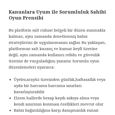
Kanunlara Uyum ile Sorumluluk Sahibi
Oyun Prensibi
Bu platform salt ruhsat belgeli bir düzen sunmakla
kalmaz, aynı zamanda denetlenmiş bahis
stratejilerini de uygulanmasını sağlar. Bu yaklaşım,
platformun salt kazanç ve kumar keyfi üzerine
değil, aynı zamanda kullanıcı refahı ve güvenlik
üzerine de vurguladığını yansıtır. Sorumlu oyun
düzenlemeleri uyarınca:
Üyeler,arayüz üzerinden günlük,haftasallık veya
ayda bir harcama harcama sınırları
kararlaştırabilir
Elzem hallerde hesap kaydı askıya alma veya
kendi sınırının konması özellikleri mevcut olur
Bahis bağımlılığına karşı danışmanlık sunan