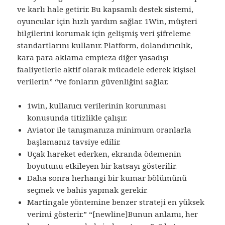
ve karlı hale getirir. Bu kapsamlı destek sistemi,
oyuncular için hızlı yardım sağlar. 1Win, müşteri
bilgilerini korumak için gelişmiş veri şifreleme
standartlarını kullanır. Platform, dolandırıcılık,
kara para aklama empieza diğer yasadışı
faaliyetlerle aktif olarak mücadele ederek kişisel
verilerin” “ve fonların güvenliğini sağlar.
1win, kullanıcı verilerinin korunması
konusunda titizlikle çalışır.
Aviator ile tanışmanıza minimum oranlarla
başlamanız tavsiye edilir.
Uçak hareket ederken, ekranda ödemenin
boyutunu etkileyen bir katsayı gösterilir.
Daha sonra herhangi bir kumar bölümünü
seçmek ve bahis yapmak gerekir.
Martingale yöntemine benzer strateji en yüksek
verimi gösterir.” “[newline]Bunun anlamı, her