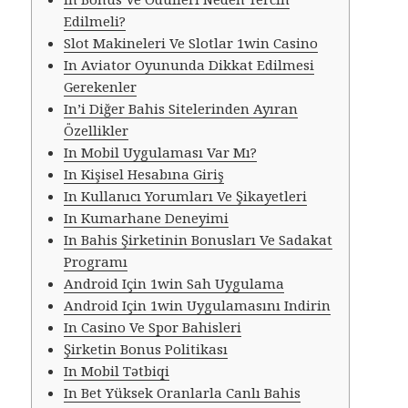
Edilmeli?
Slot Makineleri Ve Slotlar 1win Casino
In Aviator Oyununda Dikkat Edilmesi
Gerekenler
In’i Diğer Bahis Sitelerinden Ayıran
Özellikler
In Mobil Uygulaması Var Mı?
In Kişisel Hesabına Giriş
In Kullanıcı Yorumları Ve Şikayetleri
In Kumarhane Deneyimi
In Bahis Şirketinin Bonusları Ve Sadakat
Programı
Android Için 1win Sah Uygulama
Android Için 1win Uygulamasını Indirin
In Casino Ve Spor Bahisleri
Şirketin Bonus Politikası
In Mobil Tətbiqi
In Bet Yüksek Oranlarla Canlı Bahis