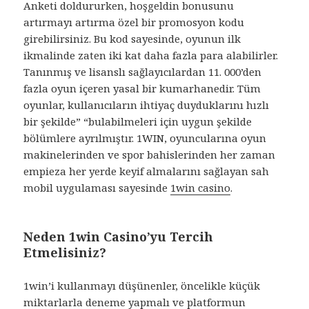
Anketi doldururken, hoşgeldin bonusunu
artırmayı artırma özel bir promosyon kodu
girebilirsiniz. Bu kod sayesinde, oyunun ilk
ikmalinde zaten iki kat daha fazla para alabilirler.
Tanınmış ve lisanslı sağlayıcılardan 11. 000’den
fazla oyun içeren yasal bir kumarhanedir. Tüm
oyunlar, kullanıcıların ihtiyaç duyduklarını hızlı
bir şekilde” “bulabilmeleri için uygun şekilde
bölümlere ayrılmıştır. 1WIN, oyuncularına oyun
makinelerinden ve spor bahislerinden her zaman
empieza her yerde keyif almalarını sağlayan sah
mobil uygulaması sayesinde
1win casino
.
Neden 1win Casino’yu Tercih
Etmelisiniz?
1win’i kullanmayı düşünenler, öncelikle küçük
miktarlarla deneme yapmalı ve platformun