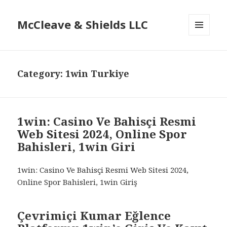
McCleave & Shields LLC
MENU
AND
WIDGETS
Category: 1win Turkiye
1win: Casino Ve Bahisçi Resmi
Web Sitesi 2024, Online Spor
Bahisleri, 1win Giri
1win: Casino Ve Bahisçi Resmi Web Sitesi 2024,
Online Spor Bahisleri, 1win Giriş
Çevrimiçi Kumar Eğlence