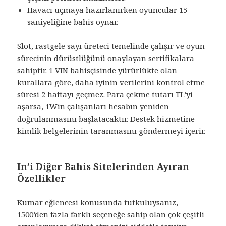
Havacı uçmaya hazırlanırken oyuncular 15
saniyeliğine bahis oynar.
Slot, rastgele sayı üreteci temelinde çalışır ve oyun
sürecinin dürüstlüğünü onaylayan sertifikalara
sahiptir. 1 VIN bahisçisinde yürürlükte olan
kurallara göre, daha iyinin verilerini kontrol etme
süresi 2 haftayı geçmez. Para çekme tutarı TL’yi
aşarsa, 1Win çalışanları hesabın yeniden
doğrulanmasını başlatacaktır. Destek hizmetine
kimlik belgelerinin taranmasını göndermeyi içerir.
In’i Diğer Bahis Sitelerinden Ayıran
Özellikler
Kumar eğlencesi konusunda tutkuluysanız,
1500’den fazla farklı seçeneğe sahip olan çok çeşitli