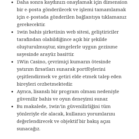
Daha sonra kaydınızı onaylamak için dimension
bir e-posta gönderilecek ve işlemi tamamlamak
için e-postada gönderilen bağlantıya tıklamanız
gerekecektir.
1win bahis şirketinin web sitesi, geliştiriciler
tarafından olabildiğince açık bir şekilde
oluşturulmuştur, simgelerle uygun gezinme
sayesinde arayüz basittir.
1Win Casino, çevrimiçi kumarın ötesinde
yatırım fırsatları sunarak portföylerini
çeşitlendirmek ve getiri elde etmek talep eden
bireyleri cezbetmektedir.
Ayrıca, lisanslı bir program olması nedeniyle
güvenilir bahis ve oyun deneyimi sunar.
Bu makalede, 1win’in güvenilirliğini tüm
yönleriyle ele alacak, kullanıcı yorumlarını
değerlendirecek ve objektif bir bakış açısı
sunacağız.