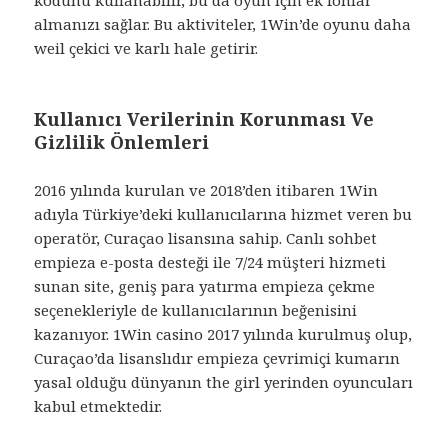
kodunu kullanabilir, bu da oyun için ek fonlar
almanızı sağlar. Bu aktiviteler, 1Win’de oyunu daha
weil çekici ve karlı hale getirir.
Kullanıcı Verilerinin Korunması Ve
Gizlilik Önlemleri
2016 yılında kurulan ve 2018’den itibaren 1Win
adıyla Türkiye’deki kullanıcılarına hizmet veren bu
operatör, Curaçao lisansına sahip. Canlı sohbet
empieza e-posta desteği ile 7/24 müşteri hizmeti
sunan site, geniş para yatırma empieza çekme
seçenekleriyle de kullanıcılarının beğenisini
kazanıyor. 1Win casino 2017 yılında kurulmuş olup,
Curaçao’da lisanslıdır empieza çevrimiçi kumarın
yasal olduğu dünyanın the girl yerinden oyuncuları
kabul etmektedir.