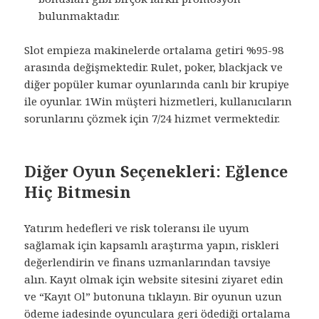
bulunmaktadır.
Slot empieza makinelerde ortalama getiri %95-98
arasında değişmektedir. Rulet, poker, blackjack ve
diğer popüler kumar oyunlarında canlı bir krupiye
ile oyunlar. 1Win müşteri hizmetleri, kullanıcıların
sorunlarını çözmek için 7/24 hizmet vermektedir.
Diğer Oyun Seçenekleri: Eğlence
Hiç Bitmesin
Yatırım hedefleri ve risk toleransı ile uyum
sağlamak için kapsamlı araştırma yapın, riskleri
değerlendirin ve finans uzmanlarından tavsiye
alın. Kayıt olmak için website sitesini ziyaret edin
ve “Kayıt Ol” butonuna tıklayın. Bir oyunun uzun
ödeme iadesinde oyunculara geri ödediği ortalama