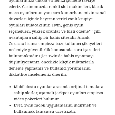
oyunlarımıza dikkat etmenizi şiddetle tavsiye
ederiz. Casinomuzda renkli slot makineleri, klasik
masa oyunlarının yanı sıra kumarhanemizin sanal
duvarları içinde heyecan verici canlı krupiye
oyunları bulacaksınız. 1win, geniş oyun
seçenekleri, yüksek oranlar ve hızlı ödeme” “gibi
avantajlara sahip bir bahis sitesidir. Ancak,
Curacao lisansı empieza bazı kullanıcı şikayetleri
nedeniyle güvenilirlik konusunda soru işaretleri
bulunmaktadır. Eğer 1win’de bahis oynamayı
düşünüyorsanız, öncelikle küçük miktarlarla
deneme yapmanız ve kullanıcı yorumlarını
dikkatlice incelemeniz önerilir.
Mobil dostu oyunlar arasında orijinal temalara
sahip slotlar, aşamalı jackpot oyunları empieza
video pokerleri bulunur.
Evet, 1win mobil uygulamasını indirmek ve
kullanmak tamamen ücretsizdir.