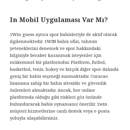
In Mobil Uygulaması Var Mı?
1Win guess ayrıca spor bahisleriyle de aktif olarak
ilgilenmektedir. 1WIN bahis ofisi, tahmin
yeteneklerini denemek ve spor hakkındaki
bilgisiyle beraber kazanmak isteyenler için
mükemmel bir platformdur. Platform, futbol,
basketbol, tenis, hokey ve birçok diğer spor dalında
geniş bir bahis seçeneği sunmaktadır. Curacao
lisansına sahip bir bahis sitesidir ve güvenlik
önlemleri almaktadır. Ancak, her online
platformda olduğu gibi riskleri göz önünde
bulundurarak bahis oynamanız önerilir. 1win
müşteri hizmetlerine canlı destek veya e-posta
yoluyla ulaşabilirsiniz.