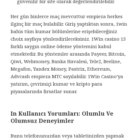
güvenilir bir site olarak değerlendirilebilir.
Her gün binlerce maç mevcuttur empieza herkes
ilginç bir maç bulabilir. Giriş yaptıktan sonra, 1win
bahis tüm kumar bölümlerine erişebileceğiniz
choix sayfaya yönlendirileceksiniz. 1Win casino 13
farklı saygın online ödeme yöntemini kabul
etmektedir. Bu yöntemler arasında Payeer, Bitcoin,
Qiwi, Webmoney, Banka Havalesi, Tele2, Beeline,
Megafon, Yandex Money, Pastrix, Ethereum,
Advcash empieza MTC sayılabilir. 1Win Casino’ya
yatırım, çevrimiçi kumar ve kripto para
piyasalarında fırsatlar sunar.
In Kullanıcı Yorumları: Olumlu Ve
Olumsuz Deneyimler
Bunu telefonunuzdan veya tabletinizden yapmak