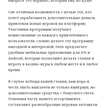
выбрать тот вариант, который ему по душе.
Сие отличная возможность с целью тех, кто
хочет зарабатывать дополнительные деньги,
привлекая новых игроков на платформу.
Участники программы получают
комиссионные за каждого привлеченного
пользователя, словно делает эту программу
выгодной и интересной. 1win предлагает
удобные мобильные приложения для iOS и
Android, которые позволяют делать ставки и
играть в казино-игры в любом месте и в любое
время.
В случае победы вашей ставки, вам пора и
честь знать выплачен не только выигрыш, но
дополнительные средства с бонусного счета.
Основная часть нашего ассортимента
составляют разнообразные игровые автоматы