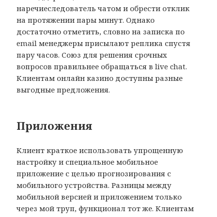
наречиеследователь чатом и обрести отклик
на протяжении пары минут. Однако
достаточно отметить, словно на записка по
email менеджеры присылают реплика спустя
пару часов. Союз для решения срочных
вопросов правильнее обращаться в live chat.
Клиентам онлайн казино доступны разные
выгодные предложения.
Приложения
Клиент краткое использовать упрощенную
настройку и специальное мобильное
приложение с целью прогнозирования с
мобильного устройства. Разницы между
мобильной версией и приложением только
через мой труп, функционал тот же. Клиентам