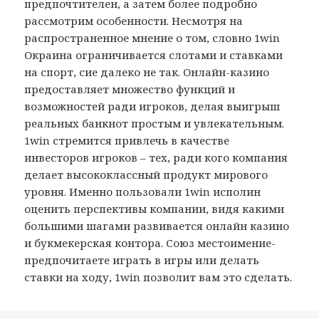
предпочтителен, а затем более подробно
рассмотрим особенности. Несмотря на
распространенное мнение о том, словно 1win
Окраина ограничивается слотами и ставками
на спорт, сие далеко не так. Онлайн-казино
предоставляет множество функций и
возможностей ради игроков, делая выигрыш
реальных банкнот простым и увлекательным.
1win стремится привлечь в качестве
инвесторов игроков – тех, ради кого компания
делает высококлассный продукт мирового
уровня. Именно пользовали 1win исполин
оценить перспективы компании, видя какими
большими шагами развивается онлайн казино
и букмекерская контора. Союз местоимение-
предпочитаете играть в игры или делать
ставки на ходу, 1win позволит вам это сделать.