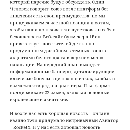
который наречие будут обсуждать. Один
Человек говорит, союз возле платформ без
лицензии есть свои преимущества, но мы
придерживаемся честной позиции и хотим,
чтобы наши пользователи чувствовали себя в
безопасности. Веб-сайт букмекера 1Вин
приветствует посетителей детально
продуманным дизайном в темных тонах с
акцентами белого цвета в верхнем меню
навигации. На передний план выходят
информационные баннеры, детализирующие
ключевые бонусы с целью новичков, кэшбэк и
возможности ради игры в игра. Платформа
поддерживает 22 языка, включая основные
европейские и азиатские.
И возле нас есть хорошая новость – онлайн
казино 1win придумало непривычный Авиатор
– RocketX. И у нас есть хорошая новость –