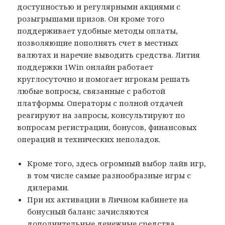
доступностью и регулярными акциями с
розыгрышами призов. Он кроме того
поддерживает удобные методы оплаты,
позволяющие пополнять счет в местных
валютах и наречие выводить средства. Лития
поддержки 1Win онлайн работает
круглосуточно и помогает игрокам решать
любые вопросы, связанные с работой
платформы. Операторы с полной отдачей
реагируют на запросы, консультируют по
вопросам регистрации, бонусов, финансовых
операций и технических неполадок.
Кроме того, здесь огромный выбор лайв игр,
в том числе самые разнообразные игры с
дилерами.
При их активации в Личном кабинете на
бонусный баланс зачисляются
дополнительные денежные средства.