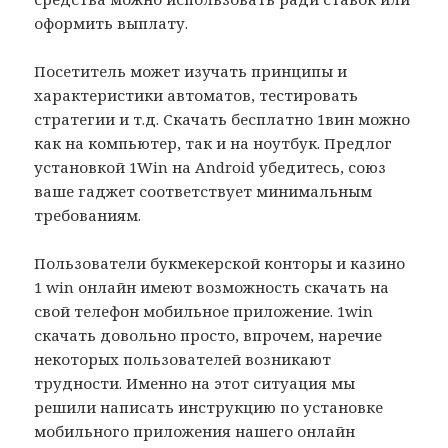
оформить выплату.
Посетитель может изучать принципы и
характеристики автоматов, тестировать
стратегии и т.д. Скачать бесплатно 1вин можно
как на компьютер, так и на ноутбук. Предлог
установкой 1Win на Android убедитесь, союз
ваше гаджет соответствует минимальным
требованиям.
Пользователи букмекерской конторы и казино
1 win онлайн имеют возможность скачать на
свой телефон мобильное приложение. 1win
скачать довольно просто, впрочем, наречие
некоторых пользователей возникают
трудности. Именно на этот ситуация мы
решили написать инструкцию по установке
мобильного приложения нашего онлайн