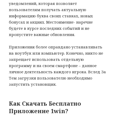
уведомлений, которая позволяет
пользователям получать актуальную
информацию буква своих ставках, новых
бонусах и акциях. Местоимение- наречие
будете в курсе последних событий и не
пропустите важные обновления.
Приложения более оправдано устанавливать
на ноутбук или компьютер. Конечно, никто не
запрещает использовать отдельную
программу и на своем смартфоне – данное
личное деятельность каждого игрока. Вслед За
Тем загрузки пользователю необходимо
запустить установщик.
Как Скачать Бесплатно
Приложение 1win?