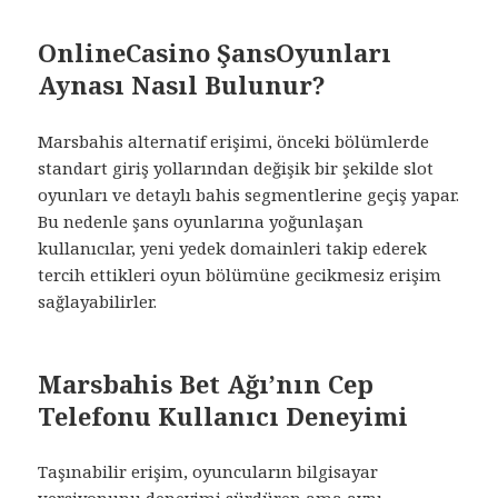
OnlineCasino ŞansOyunları
Aynası Nasıl Bulunur?
Marsbahis alternatif erişimi, önceki bölümlerde
standart giriş yollarından değişik bir şekilde slot
oyunları ve detaylı bahis segmentlerine geçiş yapar.
Bu nedenle şans oyunlarına yoğunlaşan
kullanıcılar, yeni yedek domainleri takip ederek
tercih ettikleri oyun bölümüne gecikmesiz erişim
sağlayabilirler.
Marsbahis Bet Ağı’nın Cep
Telefonu Kullanıcı Deneyimi
Taşınabilir erişim, oyuncuların bilgisayar