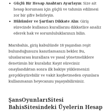
Güçlü Bir Hesap Anahtarı Ayarlayın
: Size ait
hesap koruması için güçlü ve tahmin edilmesi
zor bir şifre belirleyin.
Hükümler ve Şartları Dikkate Alın
: Giriş
sürecinde kullanıcı kurallarını dikkatlice analiz
ederek hak ve sorumluluklarınızı bilin.
Marsbahis, giriş kabulünde 18 yaşından reşit
bulunduğunuzu kanıtlamanızı bekler. Bu,
uluslararası kurallara ve yasal yönetmeliklere
denetimin bir kuralıdır. Kayıt süreciniz
onaylandıktan sonra ilk bakiye yüklemenizi
gerçekleştirebilir ve vakit kaybetmeden oyunlara
kullanmanın heyecanını yaşayabilirsiniz.
ŞansOyunlarıSitesi
BahisSitesindeki Üyelerin Hesap