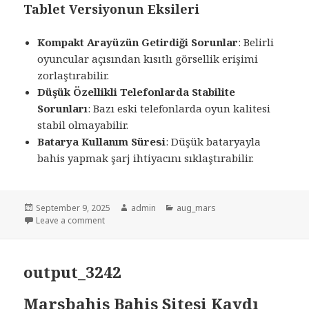
Tablet Versiyonun Eksileri
Kompakt Arayüzün Getirdiği Sorunlar
: Belirli
oyuncular açısından kısıtlı görsellik erişimi
zorlaştırabilir.
Düşük Özellikli Telefonlarda Stabilite
Sorunları
: Bazı eski telefonlarda oyun kalitesi
stabil olmayabilir.
Batarya Kullanım Süresi
: Düşük bataryayla
bahis yapmak şarj ihtiyacını sıklaştırabilir.
Posted
September 9, 2025
Author
admin
Categories
aug_mars
on
Leave a comment
on Marsbahis Platformu Erişimi
output_3242
Marsbahis Bahis Sitesi Kaydı