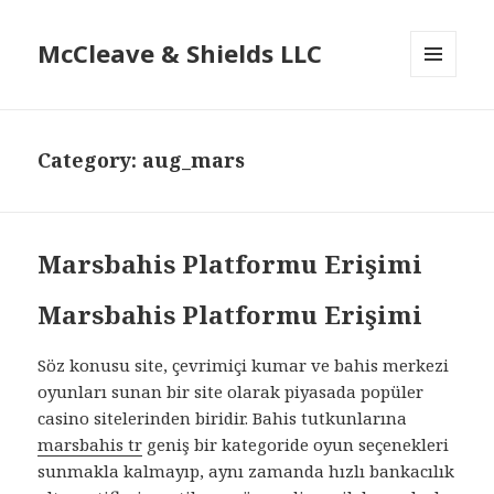
McCleave & Shields LLC
MENU
AND
WIDGETS
Category: aug_mars
Marsbahis Platformu Erişimi
Marsbahis Platformu Erişimi
Söz konusu site, çevrimiçi kumar ve bahis merkezi
oyunları sunan bir site olarak piyasada popüler
casino sitelerinden biridir. Bahis tutkunlarına
marsbahis tr
geniş bir kategoride oyun seçenekleri
sunmakla kalmayıp, aynı zamanda hızlı bankacılık