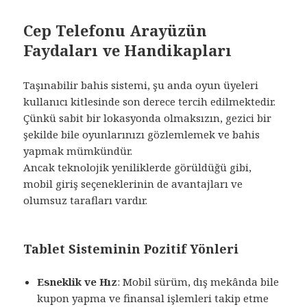
Cep Telefonu Arayüzün
Faydaları ve Handikapları
Taşınabilir bahis sistemi, şu anda oyun üyeleri
kullanıcı kitlesinde son derece tercih edilmektedir.
Çünkü sabit bir lokasyonda olmaksızın, gezici bir
şekilde bile oyunlarınızı gözlemlemek ve bahis
yapmak mümkündür.
Ancak teknolojik yeniliklerde görüldüğü gibi,
mobil giriş seçeneklerinin de avantajları ve
olumsuz tarafları vardır.
Tablet Sisteminin Pozitif Yönleri
Esneklik ve Hız
: Mobil sürüm, dış mekânda bile
kupon yapma ve finansal işlemleri takip etme