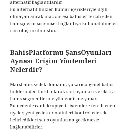
alternatif bağlantılardır.
Bu alternatif linkler, kumar içerikleriyle ilgili
olmayan ancak maç öncesi bahisler tercih eden
bahisçilerin sistemsel bağlantıya kullanabilmeleri
için oluşturulmuştur.
BahisPlatformu ŞansOyunları
Aynası Erişim Yöntemleri
Nelerdir?
Marsbahis yedek domaini, yukarıda genel bahis
linklerinden farklı olarak slot oyunları ve ekstra
bahis segmentlerine yönlendirme yapar.
Bu nedenle canlı krupiyeli sistemlere tercih eden
üyeler, yeni yedek domainleri kontrol ederek
belirledikleri şans oyunlarına gecikmesiz
bağlanabilirler.