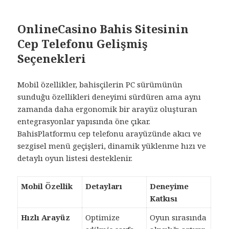
OnlineCasino Bahis Sitesinin
Cep Telefonu Gelişmiş
Seçenekleri
Mobil özellikler, bahisçilerin PC sürümünün
sunduğu özellikleri deneyimi sürdüren ama aynı
zamanda daha ergonomik bir arayüz oluşturan
entegrasyonlar yapısında öne çıkar.
BahisPlatformu cep telefonu arayüzünde akıcı ve
sezgisel menü geçişleri, dinamik yüklenme hızı ve
detaylı oyun listesi desteklenir.
Mobil Özellik
Detayları
Deneyime
Katkısı
Hızlı Arayüz
Optimize
Oyun sırasında