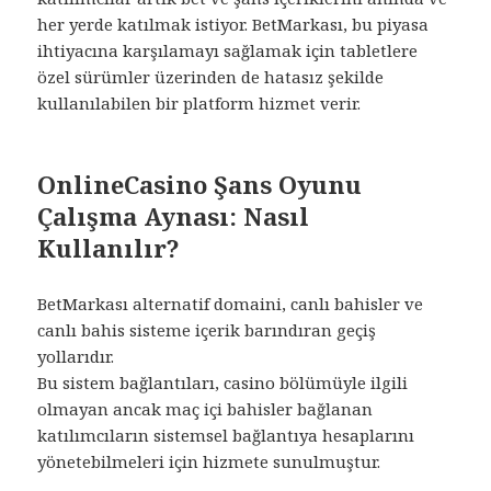
her yerde katılmak istiyor. BetMarkası, bu piyasa
ihtiyacına karşılamayı sağlamak için tabletlere
özel sürümler üzerinden de hatasız şekilde
kullanılabilen bir platform hizmet verir.
OnlineCasino Şans Oyunu
Çalışma Aynası: Nasıl
Kullanılır?
BetMarkası alternatif domaini, canlı bahisler ve
canlı bahis sisteme içerik barındıran geçiş
yollarıdır.
Bu sistem bağlantıları, casino bölümüyle ilgili
olmayan ancak maç içi bahisler bağlanan
katılımcıların sistemsel bağlantıya hesaplarını
yönetebilmeleri için hizmete sunulmuştur.