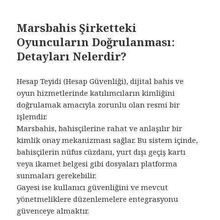
Marsbahis Şirketteki
Oyuncuların Doğrulanması:
Detayları Nelerdir?
Hesap Teyidi (Hesap Güvenliği), dijital bahis ve
oyun hizmetlerinde katılımcıların kimliğini
doğrulamak amacıyla zorunlu olan resmi bir
işlemdir.
Marsbahis, bahisçilerine rahat ve anlaşılır bir
kimlik onay mekanizması sağlar. Bu sistem içinde,
bahisçilerin nüfus cüzdanı, yurt dışı geçiş kartı
veya ikamet belgesi gibi dosyaları platforma
sunmaları gerekebilir.
Gayesi ise kullanıcı güvenliğini ve mevcut
yönetmeliklere düzenlemelere entegrasyonu
güvenceye almaktır.