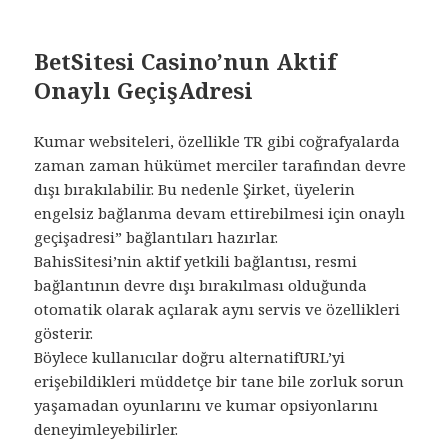
BetSitesi Casino’nun Aktif
Onaylı GeçişAdresi
Kumar websiteleri, özellikle TR gibi coğrafyalarda
zaman zaman hükümet merciler tarafından devre
dışı bırakılabilir. Bu nedenle Şirket, üyelerin
engelsiz bağlanma devam ettirebilmesi için onaylı
geçişadresi” bağlantıları hazırlar.
BahisSitesi’nin aktif yetkili bağlantısı, resmi
bağlantının devre dışı bırakılması olduğunda
otomatik olarak açılarak aynı servis ve özellikleri
gösterir.
Böylece kullanıcılar doğru alternatifURL’yi
erişebildikleri müddetçe bir tane bile zorluk sorun
yaşamadan oyunlarını ve kumar opsiyonlarını
deneyimleyebilirler.