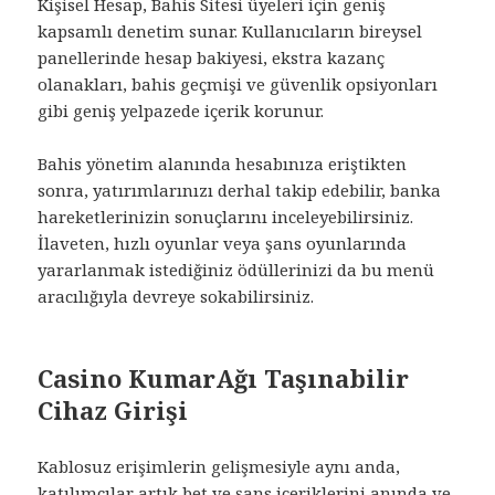
Kişisel Hesap, Bahis Sitesi üyeleri için geniş
kapsamlı denetim sunar. Kullanıcıların bireysel
panellerinde hesap bakiyesi, ekstra kazanç
olanakları, bahis geçmişi ve güvenlik opsiyonları
gibi geniş yelpazede içerik korunur.
Bahis yönetim alanında hesabınıza eriştikten
sonra, yatırımlarınızı derhal takip edebilir, banka
hareketlerinizin sonuçlarını inceleyebilirsiniz.
İlaveten, hızlı oyunlar veya şans oyunlarında
yararlanmak istediğiniz ödüllerinizi da bu menü
aracılığıyla devreye sokabilirsiniz.
Casino KumarAğı Taşınabilir
Cihaz Girişi
Kablosuz erişimlerin gelişmesiyle aynı anda,
katılımcılar artık bet ve şans içeriklerini anında ve