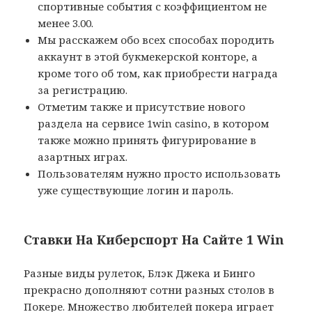
спортивные события с коэффициентом не
менее 3.00.
Мы расскажем обо всех способах породить
аккаунт в этой букмекерской конторе, а
кроме того об том, как приобрести награда
за регистрацию.
Отметим также и присутствие нового
раздела на сервисе 1win casino, в котором
также можно принять фигурирование в
азартных играх.
Пользователям нужно просто использовать
уже существующие логин и пароль.
Ставки На Киберспорт На Сайте 1 Win
Разные виды рулеток, Блэк Джека и Бинго
прекрасно дополняют сотни разных столов в
Покере. Множество любителей покера играет