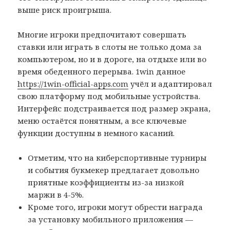
выше риск проигрыша.
Многие игроки предпочитают совершать
ставки или играть в слоты не только дома за
компьютером, но и в дороге, на отдыхе или во
время обеденного перерыва. 1win данное
https://1win-official-apps.com
учёл и адаптировал
свою платформу под мобильные устройства.
Интерфейс подстраивается под размер экрана,
меню остаётся понятным, а все ключевые
функции доступны в немного касаний.
Отметим, что на киберспортивные турниры
и события букмекер предлагает довольно
приятные коэффициенты из-за низкой
маржи в 4-5%.
Кроме того, игроки могут обрести награда
за установку мобильного приложения —