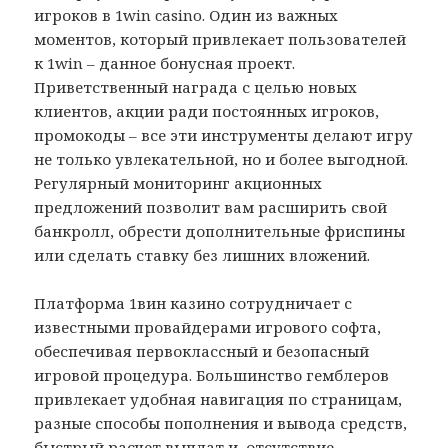
игроков в 1win casino. Один из важных
моментов, который привлекает пользователей
к 1win – данное бонусная проект.
Приветственный награда с целью новых
клиентов, акции ради постоянных игроков,
промокоды – все эти инструменты делают игру
не только увлекательной, но и более выгодной.
Регулярный мониторинг акционных
предложений позволит вам расширить свой
банкролл, обрести дополнительные фриспины
или сделать ставку без лишних вложений.
Платформа 1вин казино сотрудничает с
известными провайдерами игрового софта,
обеспечивая первоклассный и безопасный
игровой процедура. Большинство гемблеров
привлекает удобная навигация по страницам,
разные способы пополнения и вывода средств,
быстрый расчет выплат и отсутствие