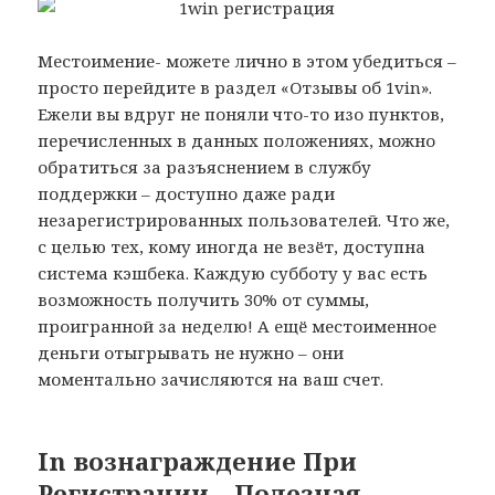
Местоимение- можете лично в этом убедиться –
просто перейдите в раздел «Отзывы об 1vin».
Ежели вы вдруг не поняли что-то изо пунктов,
перечисленных в данных положениях, можно
обратиться за разъяснением в службу
поддержки – доступно даже ради
незарегистрированных пользователей. Что же,
с целью тех, кому иногда не везёт, доступна
система кэшбека. Каждую субботу у вас есть
возможность получить 30% от суммы,
проигранной за неделю! А ещё местоименное
деньги отыгрывать не нужно – они
моментально зачисляются на ваш счет.
In вознаграждение При
Регистрации – Полезная