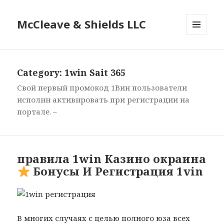
McCleave & Shields LLC
MENU
AND
WIDGETS
Category: 1win Sait 365
Свой первый промокод 1Вин пользователи
исполин активировать при регистрации на
портале. –
правила 1win Казино окраина
Бонусы И Регистрация 1vin
В мног͏их случаях с целью п͏олного юза всех