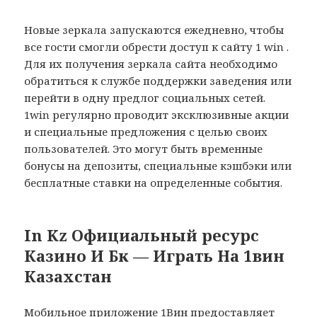
Новые зеркала запускаются ежедневно, чтобы
все гости смогли обрести доступ к сайту 1 win .
Для их получения зеркала сайта необходимо
обратиться к службе поддержки заведения или
перейти в одну предлог социальных сетей.
1win регулярно проводит эксклюзивные акции
и специальные предложения с целью своих
пользователей. Это могут быть временные
бонусы на депозиты, специальные кэшбэки или
бесплатные ставки на определенные события.
In Kz Официальный ресурс
Казино И Бк — Играть На 1вин
Казахстан
Мобильное приложение 1Вин предоставляет