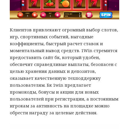
Клиентов привлекают огромный выбор слотов,
игр, спортивных событий, выгодные
коэффициенты, быстрый расчет ставок и
моментальный вывод средств. 1Win стремится
предоставить сайт бк, который удобен,
обеспечит справедливые выплаты, безопасен с
целью хранения данных и депозитов,
оказывает качественную техподдержку
пользователям. Бк 1win предлагает
промокоды, бонусы и акции для новых
пользователей при регистрации, а постоянным
игрокам за активность на площадке можно
обрести награду за целевые действия.