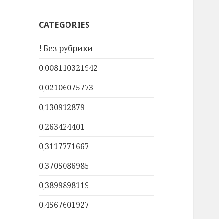
CATEGORIES
! Без рубрики
0,008110321942
0,02106075773
0,130912879
0,263424401
0,3117771667
0,3705086985
0,3899898119
0,4567601927