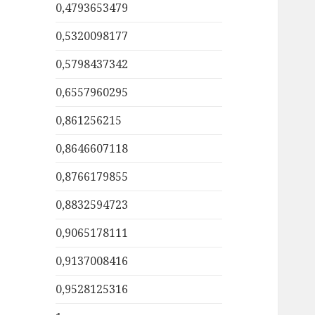
0,4793653479
0,5320098177
0,5798437342
0,6557960295
0,861256215
0,8646607118
0,8766179855
0,8832594723
0,9065178111
0,9137008416
0,9528125316