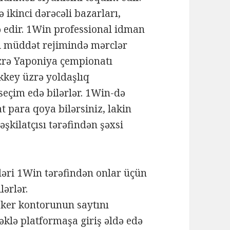
 ikinci dərəcəli bazarları,
rə edir. 1Win professional idman
li müddət rejimində mərclər
 üzrə Yaponiya çempionatı
kkey üzrə yoldaşlıq
eçim edə bilərlər. 1Win-də
 para qoya bilərsiniz, lakin
kilatçısı tərəfindən şəxsi
iləri 1Win tərəfindən onlar üçün
lərlər.
ker kontorunun saytını
əklə platformaşa giriş əldə edə