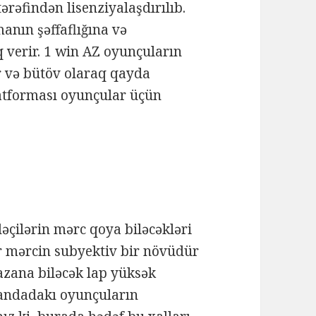
ərəfindən lisenziyalaşdırılıb.
anın şəffaflığına və
 verir. 1 win AZ oyunçuların
 və bütöv olaraq qayda
latforması oyunçular üçün
.
dəçilərin mərc qoya biləcəkləri
r mərcin subyektiv bir növüdür
azana biləcək lap yüksək
andadakı oyunçuların