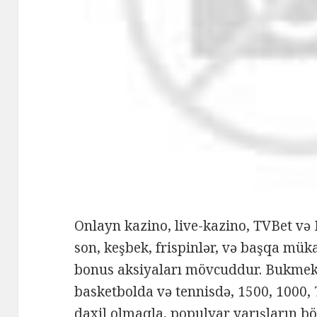
Onlayn kazino, live-kazino, TVBet v
son, keşbek, frispinlər, və başqa mü
bonus aksiyaları mövcuddur. Bukmek
basketbolda və tennisdə, 1500, 1000, 
daxil olmaqla, populyar yarışların bö