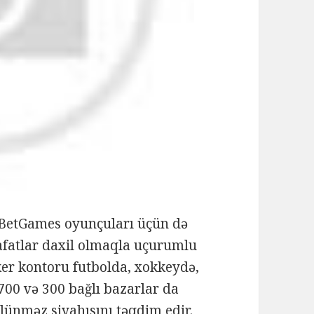
ə BetGames oyunçuları üçün də
kafatlar daxil olmaqla uçurumlu
er kontoru futbolda, xokkeydə,
700 və 300 bağlı bazarlar da
lünməz siyahısını təqdim edir.