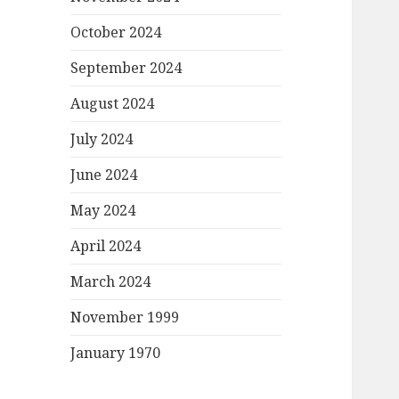
October 2024
September 2024
August 2024
July 2024
June 2024
May 2024
April 2024
March 2024
November 1999
January 1970