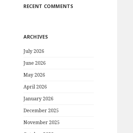
RECENT COMMENTS
ARCHIVES
July 2026
June 2026
May 2026
April 2026
January 2026
December 2025
November 2025