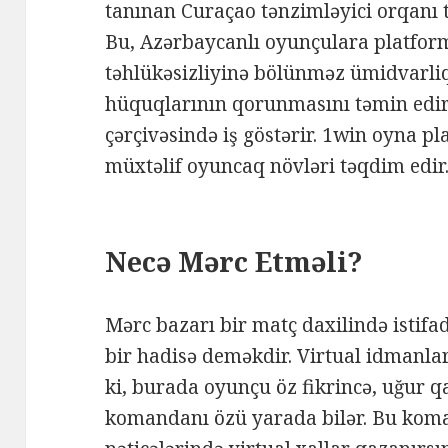
tanınan Curaçao tənzimləyici orqanı t
Bu, Azərbaycanlı oyunçulara platform
təhlükəsizliyinə bölünməz ümidvarliq
hüquqlarının qorunmasını təmin edir
çərçivəsində iş göstərir. 1win oyna p
müxtəlif oyuncaq növləri təqdim edir
Necə Mərc Etməli?
Mərc bazarı bir matç daxilində istifa
bir hadisə deməkdir. Virtual idmanla
ki, burada oyunçu öz fikrincə, uğur q
komandanı özü yarada bilər. Bu kom