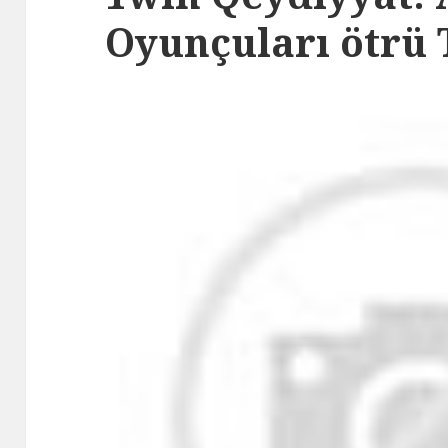
Oyunçuları ötrü 