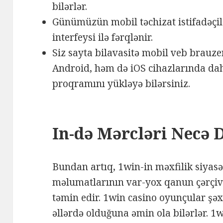
bilərlər.
Günümüzün mobil təchizat istifadəçi
interfeysi ilə fərqlənir.
Siz sayta bilavasitə mobil veb brauzer
Android, həm də iOS cihazlarında d
proqramını yükləyə bilərsiniz.
In-də Mərcləri Necə
Bundan artıq, 1win-in məxfilik siyasət
məlumatlarının var-yox qanun çərçiv
təmin edir. 1win casino oyunçular şəx
əllərdə olduğuna əmin ola bilərlər. 