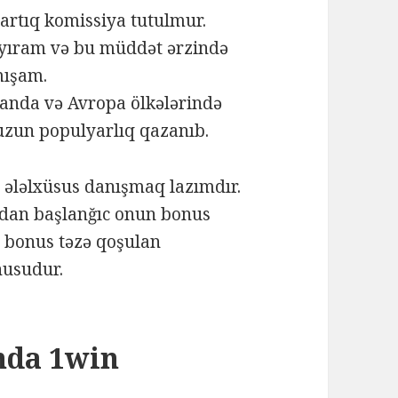
 artıq komissiya tutulmur.
nayıram və bu müddət ərzində
mışam.
canda və Avropa ölkələrində
uzun populyarlıq qazanıb.
ələlxüsus danışmaq lazımdır.
dan başlanğıc onun bonus
r bonus təzə qoşulan
onusudur.
nda 1win