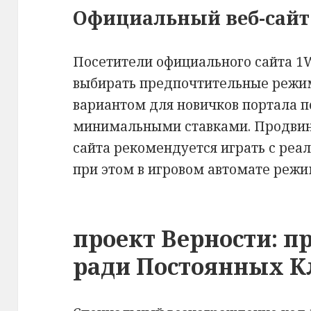
Официальный веб-сайт
Посетители официального сайта 1W
выбирать предпочтительные режи
вариантом для новичков портала по
минимальными ставками. Продвин
сайта рекомендуется играть с реа
при этом в игровом автомате режи
проект Верности: 
ради Пос͏тоянных К