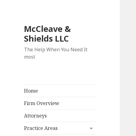
McCleave &
Shields LLC
The Help When You Need It
most
Home
Firm Overview
Attorneys
expand
Practice Areas
child