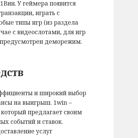
1Вин. У геймера появится
ранзакции, играть с
бые типы игр (из раздела
лучае с видеослотами, для игр
е предусмотрен деморежим.
едств
эффициенты и широкий выбор
ансы на выигрыш. 1win –
 который предлагает своим
ых событий и ставок.
оставление услуг