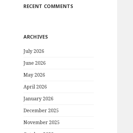
RECENT COMMENTS
ARCHIVES
July 2026
June 2026
May 2026
April 2026
January 2026
December 2025
November 2025