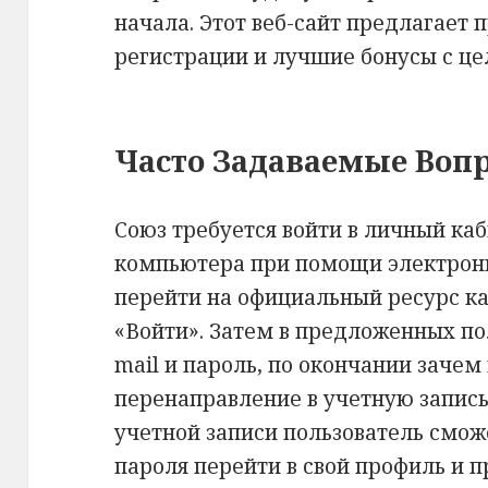
начала. Этот веб-сайт предлагает
регистрации и лучшие бонусы с це
Часто Задаваемые Вопр
Союз требуется войти в личный каби
компьютера при помощи электронн
перейти на официальный ресурс ка
«Войти». Затем в предложенных по
mail и пароль, по окончании заче
перенаправление в учетную запись
учетной записи пользователь смож
пароля перейти в свой профиль и п