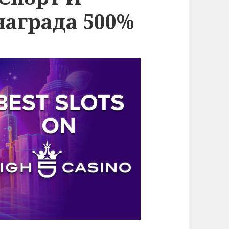
награда 500%