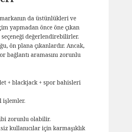
 markanın da üstünlükleri ve
 seçim yapmadan önce öne çıkan
seçeneği değerlendirebilirler.
ğu, ön plana çıkanlardır. Ancak,
or bağlantı aramasını zorunlu
let + blackjack + spor bahisleri
 işlemler.
bi zorunlu olabilir.
iz kullanıcılar için karmaşıklık