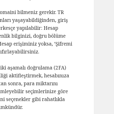
domaini bilmeniz gerekir. TR
nları yaşayabildiğinden, giriş
rkesçe yapılabilir: Hesap
enlik bilginizi, doğru bölüme
Hesap erişiminiz yoksa, ‘Şifremi
fırlayabilirsiniz.
 iki aşamalı doğrulama (2FA)
lliği aktifleştirmek, hesabınıza
tan sonra, para miktarını
emleyebilir seçimlerinize göre
ni seçenekler gibi rahatlıkla
mümkündür.