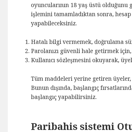
oyuncularının 18 yaş üstü olduğunu gö
işlemini tamamladıktan sonra, hesap 
yapabileceksiniz.
Hatalı bilgi vermemek, doğrulama süre
Parolanızı güvenli hale getirmek içi
Kullanıcı sözleşmesini okuyarak, üyel
Tüm maddeleri yerine getiren üyeler, 
Bunun dışında, başlangıç fırsatlarınd
başlangıç yapabilirsiniz.
Paribahis sistemi O