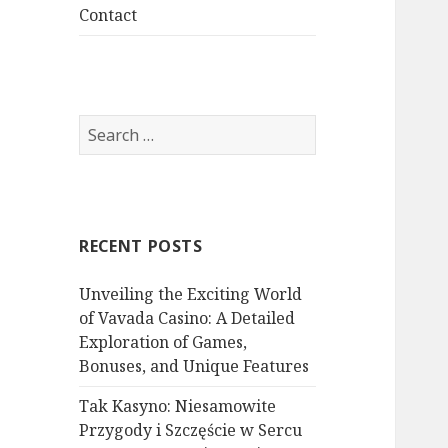
menu
Contact
S
e
a
r
c
RECENT POSTS
h
f
Unveiling the Exciting World
o
of Vavada Casino: A Detailed
r
Exploration of Games,
:
Bonuses, and Unique Features
Tak Kasyno: Niesamowite
Przygody i Szczęście w Sercu