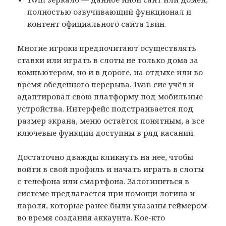
полностью озвучивающий функционал и
контент официального сайта 1вин.
Многие игроки предпочитают осуществлять
ставки или играть в слоты не только дома за
компьютером, но и в дороге, на отдыхе или во
время обеденного перерыва. 1win сие учёл и
адаптировал свою платформу под мобильные
устройства. Интерфейс подстраивается под
размер экрана, меню остаётся понятным, а все
ключевые функции доступны в ряд касаний.
Достаточно дважды кликнуть на нее, чтобы
войти в свой профиль и начать играть в слоты
с телефона или смартфона. Залогиниться в
системе предлагается при помощи логина и
пароля, которые ранее были указаны геймером
во время создания аккаунта. Кое-кто