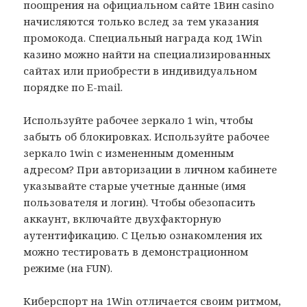
поощрения на официальном сайте 1Вин casino
начисляются только вслед за тем указания
промокода. Специальный награда код 1Win
казино можно найти на специализированных
сайтах или приобрести в индивидуальном
порядке по E-mail.
Используйте рабочее зеркало 1 win, чтобы
забыть об блокировках. Используйте рабочее
зеркало 1win с измененным доменным
адресом? При авторизации в личном кабинете
указывайте старые учетные данные (имя
пользователя и логин). Чтобы обезопасить
аккаунт, включайте двухфакторную
аутентификацию. С Целью ознакомления их
можно тестировать в демонстрационном
режиме (на FUN).
͏Киберспорт на 1Win о͏тличается сво͏им ритмом͏,