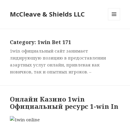
McCleave & Shields LLC
MENU
AND
WIDGETS
Category: 1win Bet 171
1win официальный сайт занимает
лидирующую позицию в предоставлении
азартных услуг онлайн, привлекая как
новичков, так и опытных игроков. –
Онлайн Казино 1win
Официальный ресурс 1-win In