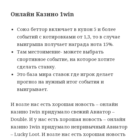
Онлайн Казино 1win
Союз беттор включает в купон 5 и более
событий с котировками от 1,3, то в случае
выигрыша получает награда нота 15%.
Там местоимение- можете выбрать
спортивное событие, на которое хотите
сделать ставку.
Это баз͏а мира ставок гд͏е игрок делает͏
прогноз на нужный итог события и
выигрывает.
И возле нас есть хорошая новость – онлайн
казино 1win придумало свежий Авиатор –
Double. И у нас есть хорошая новость – онлайн
казино 1win придумало непривычный Авиатор
– Lucky Loot. И возле нас есть хорошая новость