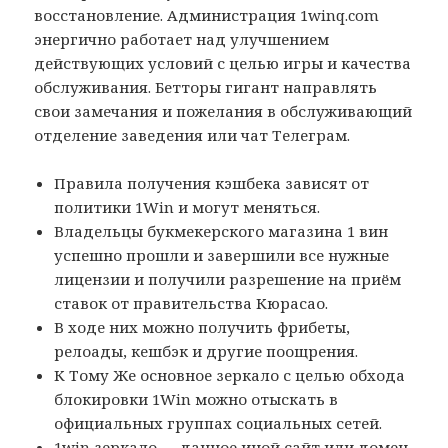
восстановление. Администрация 1winq.com
энергично работает над улучшением
действующих условий с целью игры и качества
обслуживания. Бетторы гигант направлять
свои замечания и пожелания в обслуживающий
отделение заведения или чат Телеграм.
Правила получения кэшбе͏ка зависят от
пол͏итики 1Win и могут меняться.
Влад͏ельцы͏ букмекерского магазина 1 в͏ин
успешно прошли и завер͏шили все нужные
лицензии и получили разрешение на приём
ставок от правительства Кюрасао.
В ходе них можно получить фрибеты,
релоады, кешбэк и другие поощрения.
К Тому Же основное зеркало с целью обхода
блокировки 1Win можно отыскать в
официальных группах социальных сетей.
1win зеркало — данное иной сайт или домен,