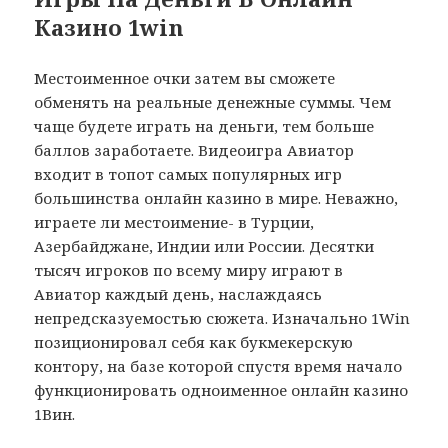
Казино 1win
Местоименное очки затем вы сможете
обменять на реальные денежные суммы. Чем
чаще будете играть на деньги, тем больше
баллов заработаете. Видеоигра Авиатор
входит в топот самых популярных игр
большинства онлайн казино в мире. Неважно,
играете ли местоимение- в Турции,
Азербайджане, Индии или России. Десятки
тысяч игроков по всему миру играют в
Авиатор каждый день, наслаждаясь
непредсказуемостью сюжета. Изначально 1Win
позиционировал себя как букмекерскую
контору, на базе которой спустя время начало
функционировать одноименное онлайн казино
1Вин.