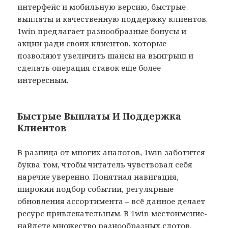
интерфейс и мобильную версию, быстрые
выплаты и качественную поддержку клиентов.
1win предлагает разнообразные бонусы и
акции ради своих клиентов, которые
позволяют увеличить шансы на выигрыш и
сделать операция ставок еще более
интересным.
Быстрые Выплаты И Поддержка
Клиентов
В разница от многих аналогов, 1win заботится
буква том, чтобы читатель чувствовал себя
наречие уверенно. Понятная навигация,
широкий подбор событий, регулярные
обновления ассортимента – всё данное делает
ресурс привлекательным. В 1win местоимение-
найдете множество разнообразных слотов,