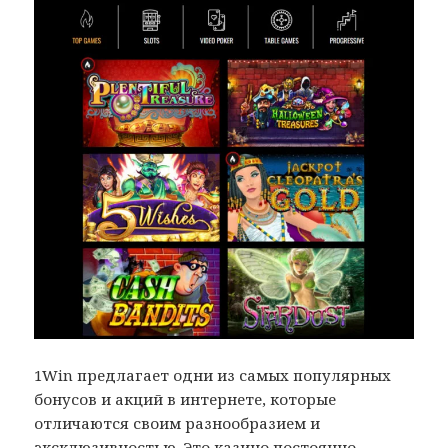
1Win предлагает одни из самых популярных
бонусов и акций в интернете, которые
отличаются своим разнообразием и
эксклюзивностью. Это казино постоянно