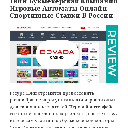
1вин Букмекерская Компания
Игровые Автоматы Онлайн
Спортивные Ставки В России
Ресурс 1Вин стремится предоставить
разнообразие игр и уникальный игровой опыт
для своих пользователей. Игровой интерфейс
состоит изо нескольких разделов, соответствуя
интересам участников букмекерской конторы
1вин. Кроме интуитивно понятной системы