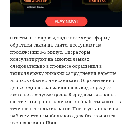
Ответы на вопросы, заданные через форму
обратной связи на сайте, поступают на
протяжении 3-5 минут. Операторы
консультируют на многих языках,
следовательно в процессе обращения в
техподдержку никаких затруднений наречие
игроков обычно не возникает. Ограничений с
целью одной транзакции и вывода средств
всего не предусмотрено. В среднем заявки на
снятие выигранных дензнак обрабатываются в
течение нескольких часов. После установки на
рабочем столе мобильного девайса появится
иконка казино 1Вин.