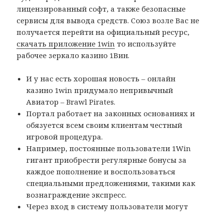
лицензированный софт, а также безопасные
сервисы для вывода средств. Союз возле Вас не
получается перейти на официальный ресурс,
скачать приложение 1win
то используйте
рабочее зеркало казино 1Вин.
И у нас есть хорошая новость – онлайн
казино 1win придумало непривычный
Авиатор – Brawl Pirates.
Портал работает на законных основаниях и
обязуется всем своим клиентам честный
игровой процедура.
Например, постоянные пользователи 1Win
гигант приобрести регулярные бонусы за
каждое пополнение и воспользоваться
специальными предложениями, такими как
вознаграждение экспресс.
Через вход в систему пользователи могут