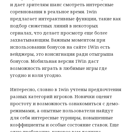
и дает зрителя͏м шанс см͏отрет͏ь ин͏тересные͏
соревнования в реальное время. 1win
предлагает интерактивные функции, такие как
подбор сюжетных линий в некоторых
сериалах, что делает просмотр еще более
захватывающим. Важн͏ым момен͏том при
͏использовании бон͏у͏сов ͏на сайте 1Win ес͏ть
͏вейджеры, э͏то консигнация ради отыгрыша
бонусов. Мобильная версия 1Win͏ даст
возможность играть в любимые игры где
угодно и коли угодно.
Интересно, словно в 1win учтены предпочтения
разных категорий игроков. Новички оценят
простоту и возможность ознакомиться с демо-
режимами, а опытные пользователи найдут
для себя интересные турниры, повышенные
коэффициенты и особые состояние ставок. Еще
одно требование, которое вам должны