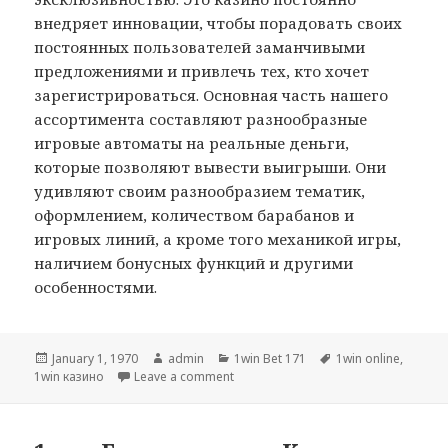
внедряет инновации, чтобы порадовать своих
постоянных пользователей заманчивыми
предложениями и привлечь тех, кто хочет
зарегистрироваться. Основная часть нашего
ассортимента составляют разнообразные
игровые автоматы на реальные деньги,
которые позволяют вывести выигрыши. Они
удивляют своим разнообразием тематик,
оформлением, количеством барабанов и
игровых линий, а кроме того механикой игры,
наличием бонусных функций и другими
особенностями.
Posted
January 1, 1970
Author
admin
Categories
1win Bet 171
Tags
1win online
,
1win казино
on
Leave a comment
on Онлайн Казино 1win Официальный