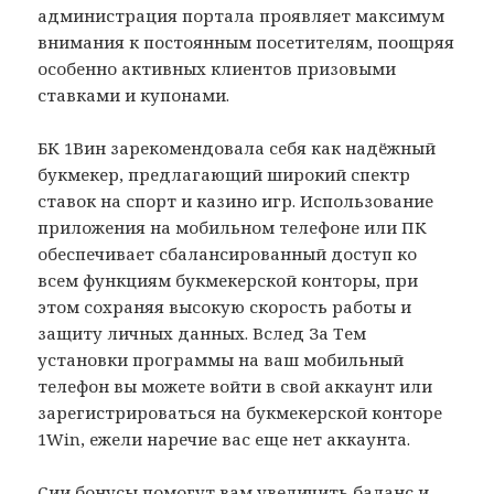
администрация портала проявляет максимум
внимания к постоянным посетителям, поощряя
особенно активных клиентов призовыми
ставками и купонами.
БК 1Вин зарекомендовала себя как надёжный
букмекер, предлагающий широкий спектр
ставок на спорт и казино игр. Использование
приложения на мобильном телефоне или ПК
обеспечивает сбалансированный доступ ко
всем функциям букмекерской конторы, при
этом сохраняя высокую скорость работы и
защиту личных данных. Вслед За Тем
установки программы на ваш мобильный
телефон вы можете войти в свой аккаунт или
зарегистрироваться на букмекерской конторе
1Win, ежели наречие вас еще нет аккаунта.
Сии бонусы помогут вам увеличить баланс и