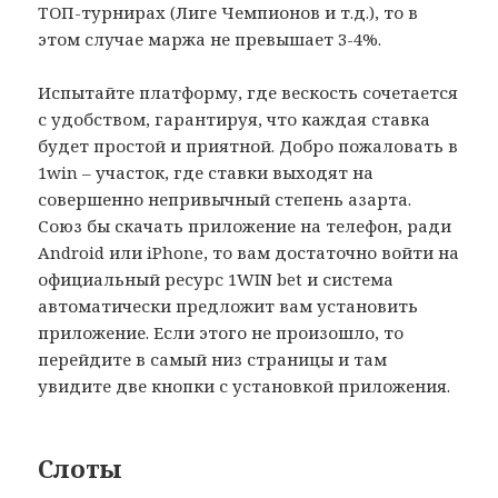
ТОП-турнирах (Лиге Чемпионов и т.д.), то в
этом случае маржа не превышает 3-4%.
Испытайте платформу, где вескость сочетается
с удобством, гарантируя, что каждая ставка
будет простой и приятной. Добро пожаловать в
1win – участок, где ставки выходят на
совершенно непривычный степень азарта.
Союз бы скачать приложение на телефон, ради
Android или iPhone, то вам достаточно войти на
официальный ресурс 1WIN bet и система
автоматически предложит вам установить
приложение. Если этого не произошло, то
перейдите в самый низ страницы и там
увидите две кнопки с установкой приложения.
Слоты