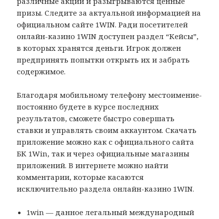
различные акции и разыгрываются ценные
призы. Следите за актуальной информацией на
официальном сайте 1WIN. Ради посетителей
онлайн-казино 1WIN доступен раздел “Кейсы”,
в которых хранятся деньги. Игрок должен
предпринять попытки открыть их и забрать
содержимое.
Благодаря мобильному телефону местоимение-
постоянно будете в курсе последних
результатов, сможете быстро совершать
ставки и управлять своим аккаунтом. Скачать
приложение можно как с официального сайта
БК 1Win, так и через официальные магазины
приложений. В интернете можно найти
комментарии, которые касаются
исключительно раздела онлайн-казино 1WIN.
1win — данное легальный международный