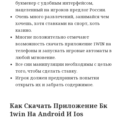
букмекер с удобным интерфейсом,
нацеленный на игроков предлог России.
Очень много развлечений, занимайся чем
хочешь, хотя ставками на спорт, хоть
казино.
Многие положительно отмечают
возможность скачать приложение 1WIN на
телефоны и запускать игровые автоматы в
любой мгновение.
Все сии манипуляции необходимы с целью
того, чтобы сделать ставку.
Игрок должен предпринять попытки
открыть их и забрать содержимое.
Как Скачать Приложение Бк
1win На Android И Ios