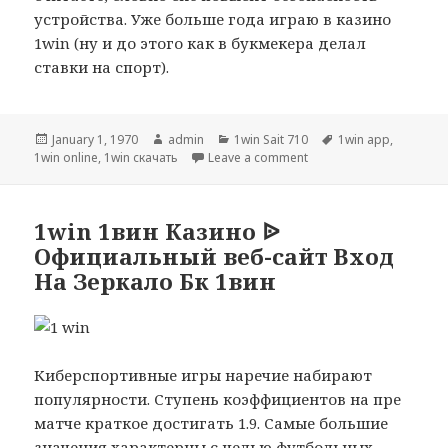
устройства. Уже больше года играю в казино
1win (ну и до этого как в букмекера делал
ставки на спорт).
Posted
January 1, 1970
Author
admin
Categories
1win Sait 710
Tags
1win app
,
1win online
on
,
1win скачать
Leave a comment
on Приложение 1win: Ск
1win 1вин Казино ᐉ
Официальный веб-сайт Вход
На Зеркало Бк 1вин
Киберспортивные игры наречие набирают
популярности. Ступень коэффициентов на пре
матче краткое достигать 1.9. Самые большие
значения характерны с целью футбольных