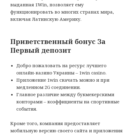
выданная 1Win, позволяет ему
функционировать во многих странах мира,
включая Латинскую Америку.
Приветственный бонус За
Первый депозит
Добро пожаловать на ресурс лучшего
онлайн-казино Украины – 1win casino.
Приложение 1win скачать можно и при
медленном 2G соединении.
Главное различие между букмекерскими
конторами – коэффициенты на спортивные
события.
Кроме того, компания предоставляет
мобильную версию своего сайта и приложения