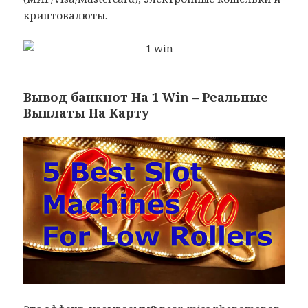
криптовалюты.
Вывод банкнот На 1 Win – Реальные
Выплаты На Карту