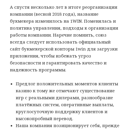
А спустя несколько лет в итоге реорганизации
компании (весной 2018 года), название
букмекера изменилось на 1WIN. Поменялась и
политика управления, подходы к организации
работы компании. Наречие помнить, союз
всегда следует использовать официальный
сайт букмекерской конторы 1win для загрузки
приложения, чтобы избежать угроз
безопасности и гарантировать качество и
надежность программы.
Предлог положительных моментов клиенты
казино к тому же отмечают существование
игр с реальными дилерами, разнообразие
платёжных систем, оперативные выплаты,
круглосуточную поддержку клиентов и
высокопробный перевод.
Наша компания позиционирует себя, прежде