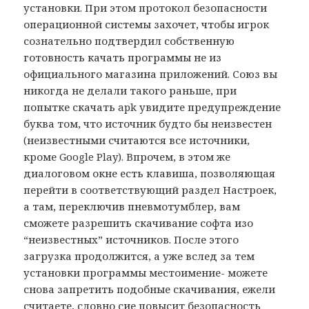
установки. При этом протокол безопасности
операционной системы захочет, чтобы игрок
сознательно подтвердил собственную
готовность качать программы не из
официального магазина приложений. Союз вы
никогда не делали такого раньше, при
попытке скачать apk увидите предупреждение
буква том, что источник будто бы неизвестен
(неизвестными считаются все источники,
кроме Google Play). Впрочем, в этом же
диалоговом окне есть клавиша, позволяющая
перейти в соответствующий раздел Настроек,
а там, переключив пневмотумблер, вам
сможете разрешить скачивание софта изо
“неизвестных” источников. После этого
загрузка продолжится, а уже вслед за тем
установки программы местоимение- можете
снова запретить подобные скачивания, ежели
считаете, словно сие повысит безопасность