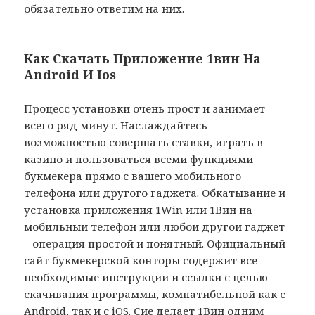
обязательно ответим на них.
Как Скачать Приложение 1вин На
Android И Ios
Процесс установки очень прост и занимает
всего ряд минут. Наслаждайтесь
возможностью совершать ставки, играть в
казино и пользоваться всеми функциями
букмекера прямо с вашего мобильного
телефона или другого гаджета. Обкатывание и
установка приложения 1Win или 1Вин на
мобильный телефон или любой другой гаджет
– операция простой и понятный. Официальный
сайт букмекерской конторы содержит все
необходимые инструкции и ссылки с целью
скачивания программы, компатибельной как с
Android, так и с iOS. Сие делает 1Вин одним