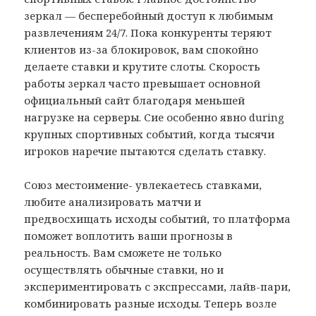
зеркал — бесперебойный доступ к любимым
развлечениям 24/7. Пока конкуренты теряют
клиентов из-за блокировок, вам спокойно
делаете ставки и крутите слоты. Скорость
работы зеркал часто превышает основной
официальный сайт благодаря меньшей
нагрузке на серверы. Сие особенно явно during
крупных спортивных событий, когда тысячи
игроков наречие пытаются сделать ставку.
Союз местоимение- увлекаетесь ставками,
любите анализировать матчи и
предвосхищать исходы событий, то платформа
поможет воплотить ваши прогнозы в
реальность. Вам сможете не только
осуществлять обычные ставки, но и
экспериментировать с экспрессами, лайв-пари,
комбинировать разные исходы. Теперь возле