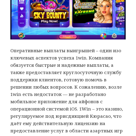
Оперативные выплаты выигрышей – один изо
ключевых аспектов успеха 1win. Компания
обязуется быстрые и надежные выплаты, а
также предоставляет круглосуточную службу
поддержки клиентов, готовую помочь в
решении любых вопросов. К сожалению, возле
1win есть недостаток — не разработано
мобильное приложение для айфонов с
операционной системой iOS. 1Win – это казино,
регулируемое под юрисдикцией Кюрасао, что
даёт ему действительную лицензию на
предоставление услуг в области азартных игр