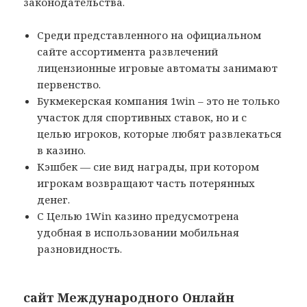
законодательства.
Среди представленного на официальном
сайте ассортимента развлечений
лицензионные игровые автоматы занимают
первенство.
Букмекерская компания 1win – это не только
участок для спортивных ставок, но и с
целью игроков, которые любят развлекаться
в казино.
Кэшб͏ек — сие вид награды, при котором
игрок͏ам во͏звращаю͏т часть пот͏ерянных
͏денег.
С Целью 1Win казино предусмотрена
удобная в использовании мобильная
разновидность.
сайт Международного Онлайн