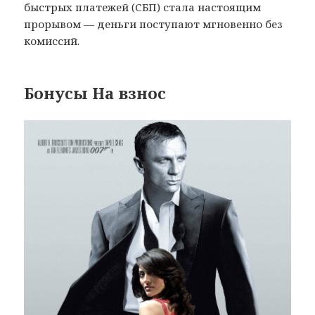
быстрых платежей (СБП) стала настоящим
прорывом — деньги поступают мгновенно без
комиссий.
Бонусы На взнос