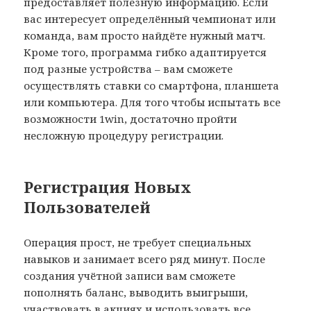
предоставляет полезную информацию. Если
вас интересует определённый чемпионат или
команда, вам просто найдёте нужный матч.
Кроме того, программа гибко адаптируется
под разные устройства – вам сможете
осуществлять ставки со смартфона, планшета
или компьютера. Для того чтобы испытать все
возможности 1win, достаточно пройти
несложную процедуру регистрации.
Регистрация Новых
Пользователей
Операция прост, не требует специальных
навыков и занимает всего ряд минут. После
создания учётной записи вам сможете
пополнять баланс, выводить выигрыши,
участвовать в акциях и использовать все