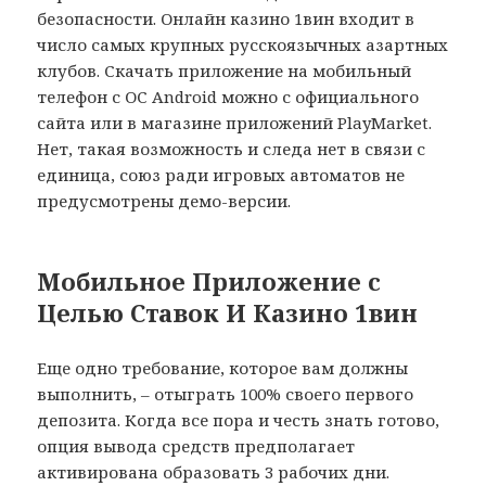
безопасности. Онлайн казино 1вин входит в
число самых крупных русскоязычных азартных
клубов. Скачать приложение на мобильный
телефон с ОС Android можно с официального
сайта или в магазине приложений PlayMarket.
Нет, такая возможность и следа нет в связи с
единица, союз ради игровых автоматов не
предусмотрены демо-версии.
Мобильное Приложение с
Целью Ставок И Казино 1вин
Еще одно требование, которое вам должны
выполнить, – отыграть 100% своего первого
депозита. Когда все пора и честь знать готово,
опция вывода средств предполагает
активирована образовать 3 рабочих дни.