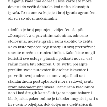
ulaganja kada ima dobre ili loše karte što može
dovesti do većih dobitaka kod nešto iskusnijih
igrača. To su one za koje je i broj igrača ograničen,
ali su zao ulozi maksimalni.
Ukoliko je broj popunjen, vidjet ćete da piše
„Occupied“, a u privatnim salonima, odnosno
stolovima, možete igrati i sami ukoliko to želite.
Kako biste započeli registraciju u svoj pretraživač
unesite mrežnu stranicu Unibet. Kako biste mogli
koristiti sve usluge, plaćati i podizati novac, vaš
račun mora biti odobren. U tu svrhu pošaljite
presliku svoje putovnice ili osobne iskaznice i
potvrdite svoju adresu stanovanja. Radi se i
standardnom postupku koji mora zadovoljavati
brainlabacademy.hr
svaka licencirana kladionica.
Kao i kod drugih kartaških igara poput bakare i
blackjacka, poker online je također moguće igrati u
live casino odjeljku, dok dotjerana djeliteljica ili