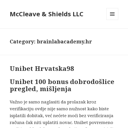
McCleave & Shields LLC
MENU
AND
WIDGETS
Category: brainlabacademy.hr
Unibet Hrvatska98
Unibet 100 bonus dobrodošlice
pregled, mišljenja
Važno je samo naglasiti da prolazak kroz
verifikaciju ovdje nije samo nužnost kako biste
isplatili dobitak, već nećete moći bez verificiranja
računa čak niti uplatiti novac. Unibet povremeno