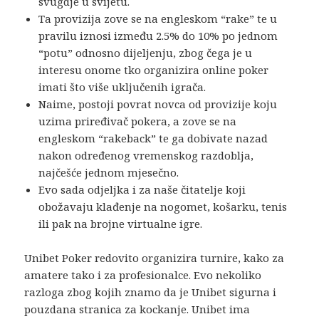
svugdje u svijetu.
Ta provizija zove se na engleskom “rake” te u
pravilu iznosi između 2.5% do 10% po jednom
“potu” odnosno dijeljenju, zbog čega je u
interesu onome tko organizira online poker
imati što više uključenih igrača.
Naime, postoji povrat novca od provizije koju
uzima priređivač pokera, a zove se na
engleskom “rakeback” te ga dobivate nazad
nakon određenog vremenskog razdoblja,
najčešće jednom mjesečno.
Evo sada odjeljka i za naše čitatelje koji
obožavaju klađenje na nogomet, košarku, tenis
ili pak na brojne virtualne igre.
Unibet Poker redovito organizira turnire, kako za
amatere tako i za profesionalce. Evo nekoliko
razloga zbog kojih znamo da je Unibet sigurna i
pouzdana stranica za kockanje. Unibet ima