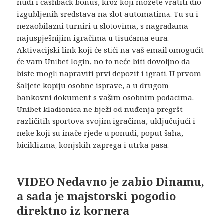
nudi i cashback bonus, kroz koji možete vratiti dio
izgubljenih sredstava na slot automatima. Tu su i
nezaobilazni turniri u slotovima, s nagradama
najuspješnijim igračima u tisućama eura.
Aktivacijski link koji će stići na vaš email omogućit
će vam Unibet login, no to neće biti dovoljno da
biste mogli napraviti prvi depozit i igrati. U prvom
šaljete kopiju osobne isprave, a u drugom
bankovni dokument s vašim osobnim podacima.
Unibet kladionica ne bježi od nuđenja pregršt
različitih sportova svojim igračima, uključujući i
neke koji su inače rjeđe u ponudi, poput šaha,
biciklizma, konjskih zaprega i utrka pasa.
VIDEO Nedavno je zabio Dinamu,
a sada je majstorski pogodio
direktno iz kornera