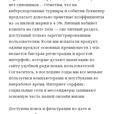
нет синонимов…. Отметим, что на
киберспортивные турниры и события букмекер
предлагает довольно приятные коэффициенты
из-за низкой маржи в 4-5%. Личный кабинет
клиента на сайте 1win — сие личный раздел,
доступный только зарегистрированным
пользователям. Коли мы испытали продукт,
одним предлог основных преимуществ 1 win
является быстрая регистрация и простой
интерфейс, которые делают навигацию по
сайту удобной ради новых пользователей.
Согласитесь, в последние годы мы все меньше
пользуемся компьютерами и ноутбуками во
внерабочее время. Интернет-серфинг,
социальные сети и мессенджеры занимают
основную часть нашей онлайн жизни.
Доступны поиск и фильтрация по дате и