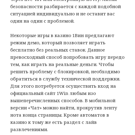
безопасности разбирается с каждой подобной
ситуацией индивидуально и не оставит вас
один на один с проблемой.
Некоторые игры в казино 1Вин предлагают
режим демо, который позволяет играть
бесплатно без реальных ставок. Данное
превосходный способ попробовать игру передо
тем, как играть на реальные деньги. Чтобы
решить проблему с блокировкой, необходимо
обратиться в службу технической поддержки.
Для этого потребуется осуществить вход на
официальный сайт 1Win любым изо
вышеперечисленных способов. В мобильной
версии «Чат» можно найти, прокрутив ленту
нота конца страницы. Кроме автоматов в
казино к тому же есть раздел с лайв
развлечениями.