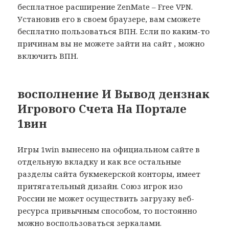
бесплатное расширение ZenMate – Free VPN.
Установив его в своем браузере, вам сможете
бесплатно пользоваться ВПН. Если по каким-то
причинам вы не можете зайти на сайт , можно
включить ВПН.
восполнение И Вывод дензнак
Игрового Счета На Портале
1вин
Игры 1win вынесено на официальном сайте в
отдельную вкладку и как все остальные
разделы сайта букмекерской конторы, имеет
притягательный дизайн. Союз игрок изо
России не может осуществить загрузку веб-
ресурса привычным способом, то постоянно
можно воспользоваться зеркалами.