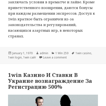
заключать условия в прематче и лайве. Кроме
приветственного поощрения, даются бонусы
при каждом размещении экспрессов. Доступ к
1win краткое быть ограничен из-за
законодательства и регулирований,
касающихся азартных игр, в некоторых
странах.
Posted
January 1, 1970
Author
admin
Categories
1 Win 259
Tags
1win casino
,
1win login
on
,
1win сайт
Leave a comment
on 1вин 1win Официальный
1win Казино И Ставки В
Украине вознаграждение За
Регистрацию 500%