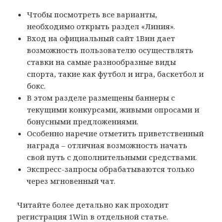
Чтобы посмотреть все варианты,
необходимо открыть раздел «Линия».
Вход на официальный сайт 1Вин дает
возможность пользователю осуществлять
ставки на самые разнообразные виды
спорта, такие как футбол и игра, баскетбол и
бокс.
В этом разделе размещены баннеры с
текущими конкурсами, живыми опросами и
бонусными предложениями.
Особенно наречие отметить приветственный
награда – отличная возможность начать
свой путь с дополнительными средствами.
Экспресс-запросы обрабатываются только
через мгновенный чат.
Читайте более детально как проходит
регистрация 1Win в отдельной статье.