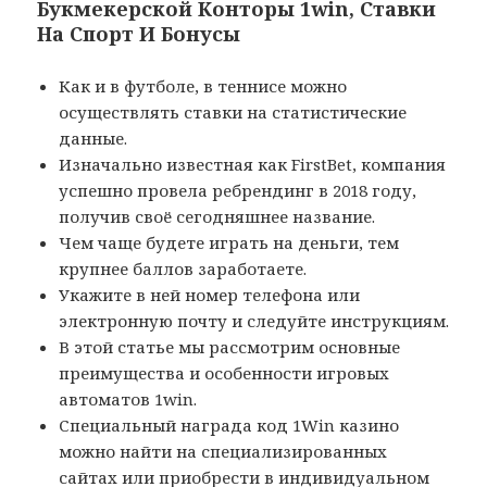
Букмекерской Конторы 1win, Ставки
На Спорт И Бонусы
Как и в футболе, в теннисе можно
осуществлять ставки на статистические
данные.
Изначально известная как FirstBet, компания
успешно провела ребрендинг в 2018 году,
получив своё сегодняшнее название.
Чем чаще будете играть на деньги, тем
крупнее баллов заработаете.
Укажите в ней номер телефона или
электронную почту и следуйте инструкциям.
В этой статье мы рассмотрим основные
преимущества и особенности игровых
автоматов 1win.
Специальный награда код 1Win казино
можно найти на специализированных
сайтах или приобрести в индивидуальном