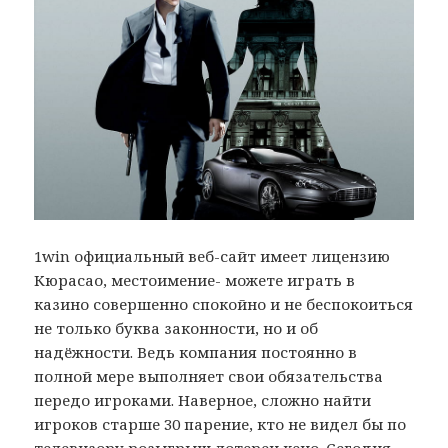
1win официальный веб-сайт имеет лицензию
Кюрасао, местоимение- можете играть в
казино совершенно спокойно и не беспокоиться
не только буква законности, но и об
надёжности. Ведь компания постоянно в
полной мере выполняет свои обязательства
передо игроками. Наверное, сложно найти
игроков старше 30 парение, кто не видел бы по