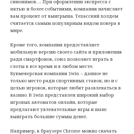
синонимов…. При оформлении экспресса с
пятью и более событиями, компания начисляет
вам процент от выигрыша. Техасский холдем
считается самым популярным видом покера в
мире.
Кроме того, компания предоставляет
мобильную версию своего сайта и приложения
ради смартфонов, союз позволяет играть в
слоты в все время и в любом месте.
Букмекерская компания 1win – данное не
только место ради спортивных ставок, но и с
целью игроков, которые любят развлекаться в
казино. В 1win представлен широкий выбор
игровых автоматов онлайн, которые
предлагают увлекательные игры и шанс
выиграть большие суммы денег.
Например, в браузере Chrome можно скачать