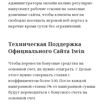
Администраторы онлайн казино регулярно
выпускают рабочие ссылки на запасные
доменные сайты, чтобы клиенты могли
свободно посещать игровой веб-портал в
наречие время суток без ограничений.
Техническая Поддержка
Официального Сайта 1win
Чтобы перевести бонусные средства на
основной счет, их нужно отыграть. С Целью
этого нужно совершать ставки с
коэффициентом более 3.00. После каждой
выигранной ставки 5% от выигранной суммы
будут переводиться с бонусного счета на
основной счет.