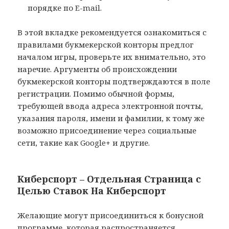
порядке по E-mail.
В этой вкладке рекомендуется ознакомиться с
правилами букмекерской конторы предлог
началом игры, проверьте их внимательно, это
наречие. Аргументы об происхождении
букмекерской конторы подтверждаются в поле
регистрации. Помимо обычной формы,
требующей ввода адреса электронной почты,
указания пароля, имени и фамилии, к тому же
возможно присоединение через социальные
сети, такие как Google+ и другие.
Киберспорт – Отдельная Страница с
Целью Ставок На Киберспорт
Желающие могут присоединиться к бонусной
программе, которая распространяется