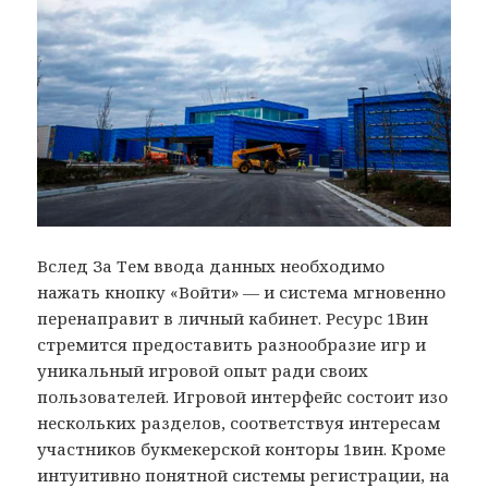
Вслед За Тем ввода данных необходимо
нажать кнопку «Войти» — и система мгновенно
перенаправит в личный кабинет. Ресурс 1Вин
стремится предоставить разнообразие игр и
уникальный игровой опыт ради своих
пользователей. Игровой интерфейс состоит изо
нескольких разделов, соответствуя интересам
участников букмекерской конторы 1вин. Кроме
интуитивно понятной системы регистрации, на