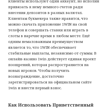
клиенты используют один аккаунт, но исполин
привязать к нему немного счетов ради
внесения депозитов в разных валютах.
Клиентам букмекера также нравится, что
можно скачать приложение 1WIN на свой
телефон и совершать ставки или играть в
слоты в наречие время в любом месте. Ещё
одним немаловажным преимуществом
является то, что 1WIN обеспечивает
стабильные выплаты, независимо от суммы. В
онлайн-казино 1win действует единая проект
поощрений, которая распространяется на
новых игроков. Чтобы получить
вознаграждение, достаточно
зарегистрироваться на официальном сайте
1win и внести первый взнос.
Как Использовать Приветственный