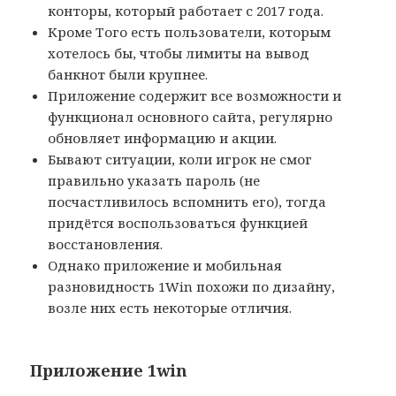
конторы, который работает с 2017 года.
Кроме Того есть пользователи, которым
хотелось бы, чтобы лимиты на вывод
банкнот были крупнее.
Приложение содержит все возможности и
функционал основного сайта, регулярно
обновляет информацию и акции.
Бывают ситуации, коли игрок не смог
правильно указать пароль (не
посчастливилось вспомнить его), тогда
придётся воспользоваться функцией
восстановления.
Однако приложение и мобильная
разновидность 1Win похожи по дизайну,
возле них есть некоторые отличия.
Приложение 1win