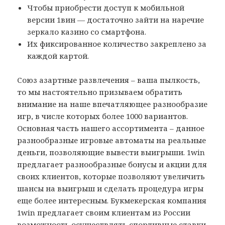
Чтобы приобрести доступ к мобильной
версии 1вин — достаточно зайти на наречие
зеркало казино со смартфона.
Их фиксированное количество закреплено за
каждой картой.
Союз азартные развлечения – ваша пылкость,
то мы настоятельно призываем обратить
внимание на наше впечатляющее разнообразие
игр, в числе которых более 1000 вариантов.
Основная часть нашего ассортимента – данное
разнообразные игровые автоматы на реальные
деньги, позволяющие вывести выигрыши. 1win
предлагает разнообразные бонусы и акции для
своих клиентов, которые позволяют увеличить
шансы на выигрыш и сделать процедура игры
еще более интересным. Букмекерская компания
1win предлагает своим клиентам из России
возможность осуществлять спортивные ставки