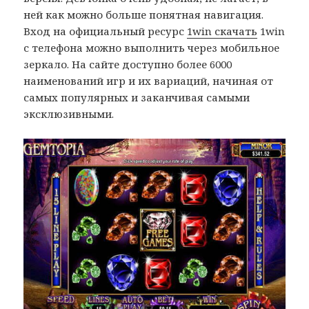
ней как можно больше понятная навигация.
Вход на официальный ресурс
1win скачать
1win
с телефона можно выполнить через мобильное
зеркало. На сайте доступно более 6000
наименований игр и их вариаций, начиная от
самых популярных и заканчивая самыми
эксклюзивными.