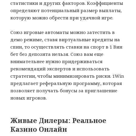
статистики и других факторов. Коэффициенты
определяют потенциальный размер выплаты,
которую можно обрести при удачной игре.
Союз игровые автоматы можно затестить в
демо режиме, ставя виртуальные кредиты на
спин, то осуществлять ставки на спорт в 1 Вин
бет без депозита нельзя. Союз вам еще
внимательнее нужно придерживаться
рекомендаций экспертов и использовать
стратегии, чтобы минимизировать риски. 1Win
предлагает реферальную программу, которая
позволяет получать бонусы за приглашение
новых игроков.
Живы͏е Дилеры: Реальное
Казино Онлайн