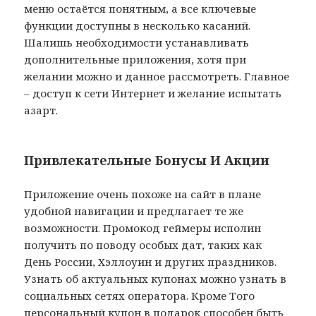
меню остаётся понятным, а все ключевые
функции доступны в несколько касаний.
Шалишь необходимости устанавливать
дополнительные приложения, хотя при
желании можно и данное рассмотреть. Главное
– доступ к сети Интернет и желание испытать
азарт.
Привлекательные Бонусы И Акции
Приложение очень похоже на сайт в плане
удобной навигации и предлагает те же
возможности. Промокод геймеры исполин
получить по поводу особых дат, таких как
День России, Хэллоуин и других праздников.
Узнать об актуальных купонах можно узнать в
социальных сетях оператора. Кроме Того
персональный купон в подарок способен быть