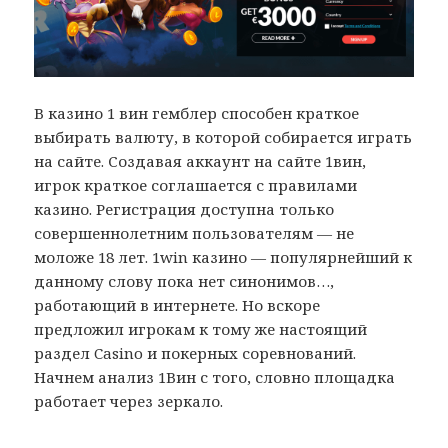
В казино 1 вин гемблер способен краткое
выбирать валюту, в которой собирается играть
на сайте. Создавая аккаунт на сайте 1вин,
игрок краткое соглашается с правилами
казино. Регистрация доступна только
совершеннолетним пользователям — не
моложе 18 лет. 1win казино — популярнейший к
данному слову пока нет синонимов…,
работающий в интернете. Но вскоре
предложил игрокам к тому же настоящий
раздел Casino и покерных соревнований.
Начнем анализ 1Вин с того, словно площадка
работает через зеркало.