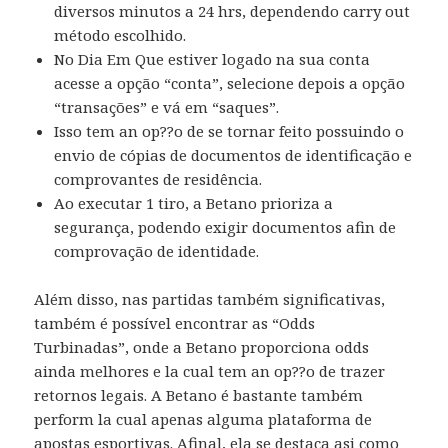
diversos minutos a 24 hrs, dependendo carry out
método escolhido.
No Dia Em Que estiver logado na sua conta
acesse a opção “conta”, selecione depois a opção
“transações” e vá em “saques”.
Isso tem an op??o de se tornar feito possuindo o
envio de cópias de documentos de identificação e
comprovantes de residência.
Ao executar 1 tiro, a Betano prioriza a
segurança, podendo exigir documentos afin de
comprovação de identidade.
Além disso, nas partidas também significativas,
também é possível encontrar as “Odds
Turbinadas”, onde a Betano proporciona odds
ainda melhores e la cual tem an op??o de trazer
retornos legais. A Betano é bastante também
perform la cual apenas alguma plataforma de
apostas esportivas. Afinal, ela se destaca asi como