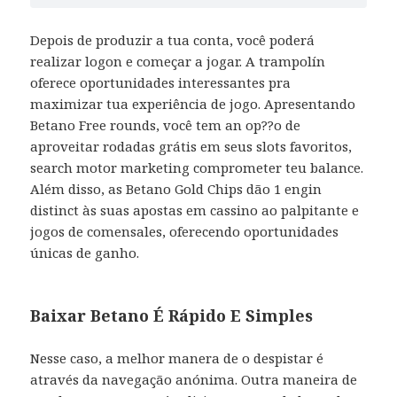
Depois de produzir a tua conta, você poderá
realizar logon e começar a jogar. A trampolín
oferece oportunidades interessantes pra
maximizar tua experiência de jogo. Apresentando
Betano Free rounds, você tem an op??o de
aproveitar rodadas grátis em seus slots favoritos,
search motor marketing comprometer teu balance.
Além disso, as Betano Gold Chips dão 1 engin
distinct às suas apostas em cassino ao palpitante e
jogos de comensales, oferecendo oportunidades
únicas de ganho.
Baixar Betano É Rápido E Simples
Nesse caso, a melhor manera de o despistar é
através da navegação anónima. Outra maneira de