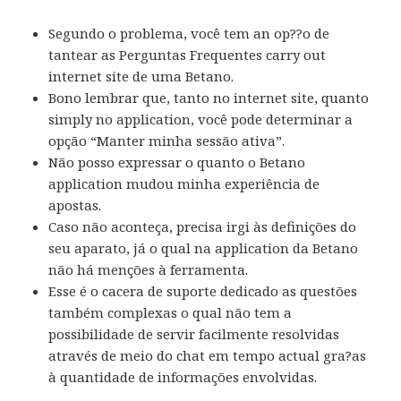
Segundo o problema, você tem an op??o de
tantear as Perguntas Frequentes carry out
internet site de uma Betano.
Bono lembrar que, tanto no internet site, quanto
simply no application, você pode determinar a
opção “Manter minha sessão ativa”.
Não posso expressar o quanto o Betano
application mudou minha experiência de
apostas.
Caso não aconteça, precisa irgi às definições do
seu aparato, já o qual na application da Betano
não há menções à ferramenta.
Esse é o cacera de suporte dedicado as questões
também complexas o qual não tem a
possibilidade de servir facilmente resolvidas
através de meio do chat em tempo actual gra?as
à quantidade de informações envolvidas.