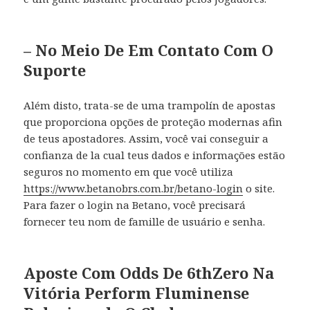
– No Meio De Em Contato Com O
Suporte
Além disto, trata-se de uma trampolín de apostas
que proporciona opções de proteção modernas afin
de teus apostadores. Assim, você vai conseguir a
confianza de la cual teus dados e informações estão
seguros no momento em que você utiliza
https://www.betanobrs.com.br/betano-login
o site.
Para fazer o login na Betano, você precisará
fornecer teu nom de famille de usuário e senha.
Aposte Com Odds De 6thZero Na
Vitória Perform Fluminense