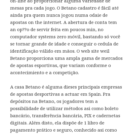
on-line ao proporcionar alguma variedade de
mesas pra cada jogo. O Betano cadastro é fácil até
ainda pra quem nunca jogou numa odaie de
apostas on the internet. A abertura de conta tem
an op??o de servir feita em poucos min, no
computador systems zero móvil, bastando só você
se tornar grande de idade e conseguir o cedula de
identificação válido em mãos. O web site weil
Betano proporciona uma ampla gama de mercados
de apostas esportivas, que variam conforme o
acontecimiento e a competição.
A casa Betano é alguma dieses principais empresas
de apostas desportivas a actuar em Spain. Pra
depósitos na Betano, os jogadores tem a
possibilidade de utilizar métodos asi como boleto
bancário, transferência bancária, PIX e cadernetas
digitais. Além disto, ela dispõe de 1 libro de
pagamento prático e seguro, conhecido asi como