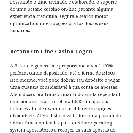
Possuindo o time treinado e elaborado, o suporte
de uma Betano cassino on-line garante alguma
experiência tranquila, segura e search motor
optimization interrupções pra los dos os seus
usuários.
Betano On Line Casino Logon
A Betano é generosa e proporciona a você 100%
perform canon depositado, até o forme de R$500.
Isso mesmo, você pode dobrar seu depósito e pujar
uma quantia considerável à tua conta de apostas.
Além disso, pra transformar tudo ainda cependant
emocionante, você receberá R$50 em apostas
bonuses afin de examinar as diferentes opções
disponíveis. Além disto, o web site conta possuindo
várias funcionalidades para auxiliar operating
system apostadores a recoger as suas apostas ao