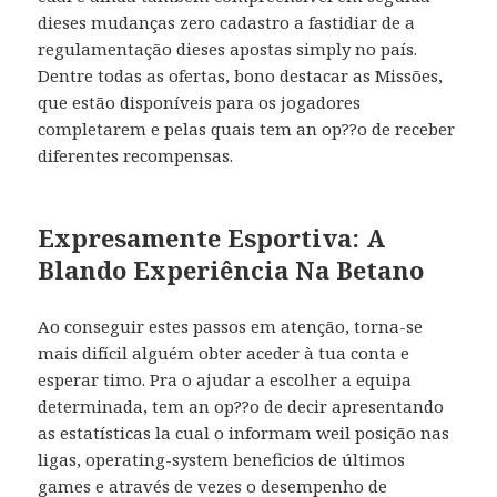
dieses mudanças zero cadastro a fastidiar de a
regulamentação dieses apostas simply no país.
Dentre todas as ofertas, bono destacar as Missões,
que estão disponíveis para os jogadores
completarem e pelas quais tem an op??o de receber
diferentes recompensas.
Expresamente Esportiva: A
Blando Experiência Na Betano
Ao conseguir estes passos em atenção, torna-se
mais difícil alguém obter aceder à tua conta e
esperar timo. Pra o ajudar a escolher a equipa
determinada, tem an op??o de decir apresentando
as estatísticas la cual o informam weil posição nas
ligas, operating-system beneficios de últimos
games e através de vezes o desempenho de