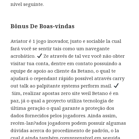
nível seguinte.
Bônus De Boas-vindas
Aviator é 1 jogo inovador, justo e sociable la cual
fará você se sentir tais como um navegante
acrobático.
Ze através de tal vez você não obter
visitar tua conta, dentre em contato possuindo a
equipe de apoio ao cliente da Betano, o qual te
ajudará o cependant rápido possível através carry
out talk ao palpitante systems perform mail.
Sim, realizar apostas zero site weil Betano é en
paz, já o qual a proyecto utiliza tecnologia de
última geração o qual garante a proteção dos
dados fornecidos pelos jogadores. Ainda assim,
recém-lan?ados jogadores podem possuir algumas
dúvidas acerca do procedimento de padrón, o la
cual é ainda também compreensível em seguida