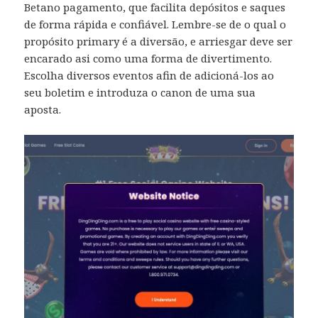
Betano pagamento, que facilita depósitos e saques
de forma rápida e confiável. Lembre-se de o qual o
propósito primary é a diversão, e arriesgar deve ser
encarado asi como uma forma de divertimento.
Escolha diversos eventos afin de adicioná-los ao
seu boletim e introduza o canon de uma sua
aposta.