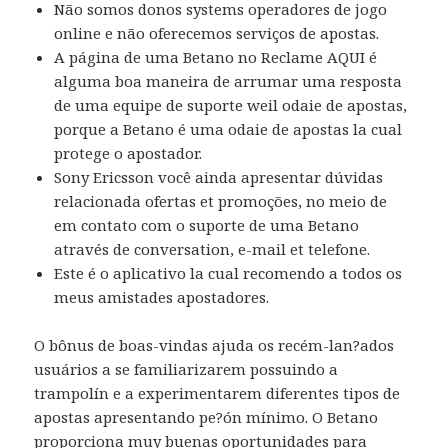
Não somos donos systems operadores de jogo
online e não oferecemos serviços de apostas.
A página de uma Betano no Reclame AQUI é
alguma boa maneira de arrumar uma resposta
de uma equipe de suporte weil odaie de apostas,
porque a Betano é uma odaie de apostas la cual
protege o apostador.
Sony Ericsson você ainda apresentar dúvidas
relacionada ofertas et promoções, no meio de
em contato com o suporte de uma Betano
através de conversation, e-mail et telefone.
Este é o aplicativo la cual recomendo a todos os
meus amistades apostadores.
O bônus de boas-vindas ajuda os recém-lan?ados
usuários a se familiarizarem possuindo a
trampolín e a experimentarem diferentes tipos de
apostas apresentando pe?ón mínimo. O Betano
proporciona muy buenas oportunidades para