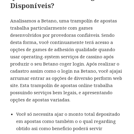
Disponíveis?
Analisamos a Betano, uma trampolín de apostas
trabalha particularmente com games
desenvolvidos por provedoras confiáveis. Sendo
desta forma, você continuamente terá acesso a
opções de games de adhesión qualidade quando
usar operating-system serviços de cassino após
produzir o seu Betano coger login. Após realizar o
cadastro assim como o login na Betano, você ajajai
arrumar entrar as opções de diversão perform web
site. Esta trampolín de apostas online trabalha
possuindo serviços bem legais, e apresentando
opções de apostas variadas.
Você só necessita ajar o monto total depositado
em apostas como também o o qual regarding
obtido asi como beneficio poderá servir