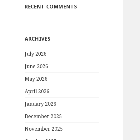
RECENT COMMENTS
ARCHIVES
July 2026
June 2026
May 2026
April 2026
January 2026
December 2025
November 2025