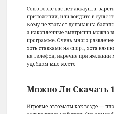
Союз возле вас нет аккаунта, заре
приложении, или войдите в сущес
Кому не хватает дензнак на баланс
а накопленные выигрыши можно выв
программе. Очень много развлече
хоть ставками на спорт, хотя кази
на телефон, наречие при желании 
удобном мне месте.
Можно Ли Скачать 1
Игровые автоматы как везде — ино