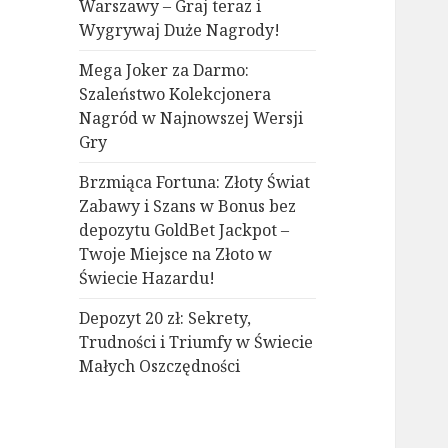
Warszawy – Graj teraz i
Wygrywaj Duże Nagrody!
Mega Joker za Darmo:
Szaleństwo Kolekcjonera
Nagród w Najnowszej Wersji
Gry
Brzmiąca Fortuna: Złoty Świat
Zabawy i Szans w Bonus bez
depozytu GoldBet Jackpot –
Twoje Miejsce na Złoto w
Świecie Hazardu!
Depozyt 20 zł: Sekrety,
Trudności i Triumfy w Świecie
Małych Oszczędności