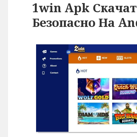
1win Apk Скачат
Безопасно На An