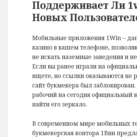
Поддерживает Ли 1
Новых Пользовател
Мобильные приложения 1Win – дан
казино в вашем телефоне, позвол
не искать наземные заведения и не
Если вы ранее играли на официаль
ищете, но ссылки оказываются не р
сайт букмекера был заблокирован. 
рабочий на сегодня официальный 
найти его зеркало.
В современном мире мобильных те
букмекерская контора 1Вин предла