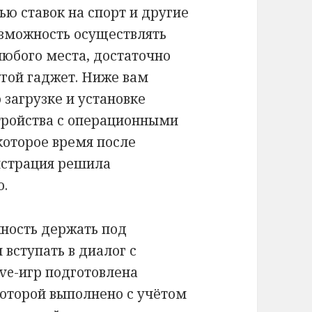
ю ставок на спорт и другие
озможность осуществлять
любого места, достаточно
гой гаджет. Ниже вам
загрузке и установке
тройства с операционными
которое время после
истрация решила
о.
жность держать под
 вступать в диалог с
ve-игр подготовлена
которой выполнено с учётом