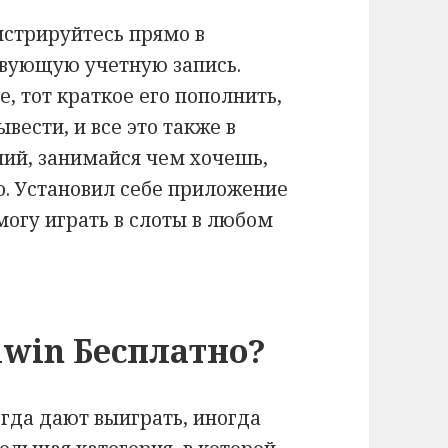
гистрируйтесь прямо в
твующую учетную запись.
е, тот краткое его пополнить,
ести, и все это также в
ний, занимайся чем хочешь,
но. Установил себе приложение
могу играть в слоты в любом
win Бесплатно?
гда дают выиграть, иногда