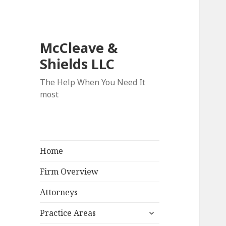
McCleave &
Shields LLC
The Help When You Need It
most
Home
Firm Overview
Attorneys
expand
Practice Areas
child