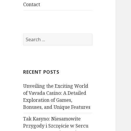
menu
Contact
S
e
a
r
c
RECENT POSTS
h
f
Unveiling the Exciting World
o
of Vavada Casino: A Detailed
r
Exploration of Games,
:
Bonuses, and Unique Features
Tak Kasyno: Niesamowite
Przygody i Szczęście w Sercu