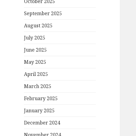
October 2025
September 2025
August 2025
July 2025
June 2025
May 2025
April 2025
March 2025
February 2025
January 2025
December 2024
November 2024