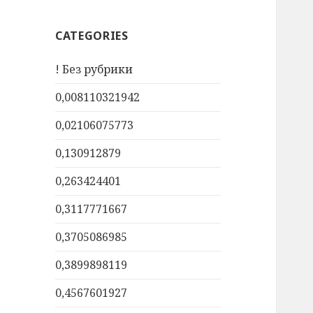
CATEGORIES
! Без рубрики
0,008110321942
0,02106075773
0,130912879
0,263424401
0,3117771667
0,3705086985
0,3899898119
0,4567601927