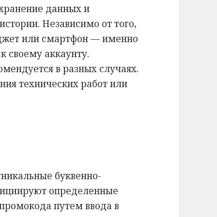
охранение данных и
истории. Независимо от того,
аджет или смартфон — именно
к своему аккаунту.
омендуется в разных случаях.
ния технических работ или
никальные буквенно-
нициируют определенные
 промокода путем ввода в