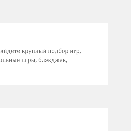
айдете крупный подбор игр,
тольные игры, блэкджек,