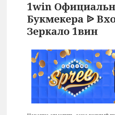
1win Официальн
Букмекера ᐉ Вхо
Зеркало 1вин