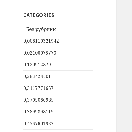
CATEGORIES
! Без рубрики
0,008110321942
0,02106075773
0,130912879
0,263424401
0,3117771667
0,3705086985
0,3899898119
0,4567601927