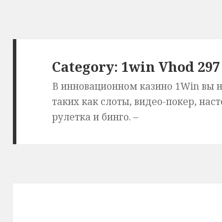
Category: 1win Vhod 297
В инновационном казино 1Win вы н
таких как слоты, видео-покер, нас
рулетка и бинго. –