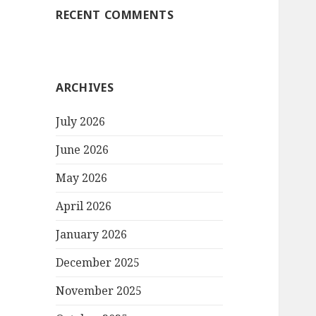
RECENT COMMENTS
ARCHIVES
July 2026
June 2026
May 2026
April 2026
January 2026
December 2025
November 2025