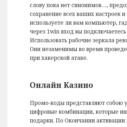
слову пока нет синонимов…, пред
сохранение всех ваших настроек и 
используете ли вам компьютер, г
через 1win вход вы подключаетесь 
Использовать рабочие зеркала рек
Они незаменимы во время проведе
при хакерской атаке.
Онлайн Казино
Промо-коды представляют собою у
цифровые комбинации, которые и
подарки. По Окончании активации