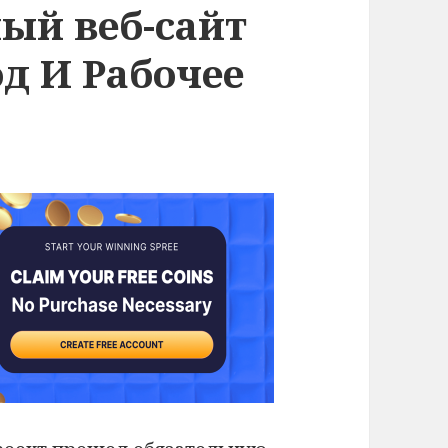
ый веб-сайт
д И Рабочее