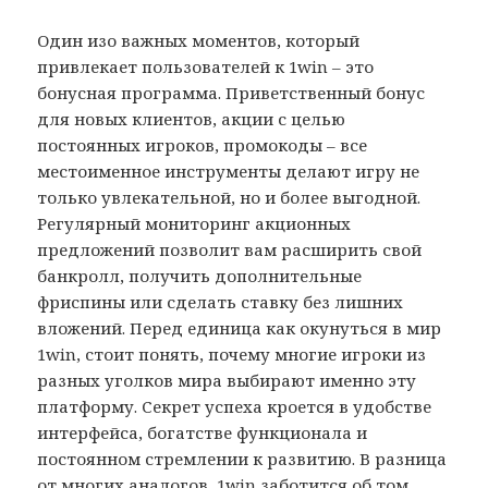
Один изо важных моментов, который
привлекает пользователей к 1win – это
бонусная программа. Приветственный бонус
для новых клиентов, акции с целью
постоянных игроков, промокоды – все
местоименное инструменты делают игру не
только увлекательной, но и более выгодной.
Регулярный мониторинг акционных
предложений позволит вам расширить свой
банкролл, получить дополнительные
фриспины или сделать ставку без лишних
вложений. Перед единица как окунуться в мир
1win, стоит понять, почему многие игроки из
разных уголков мира выбирают именно эту
платформу. Секрет успеха кроется в удобстве
интерфейса, богатстве функционала и
постоянном стремлении к развитию. В разница
от многих аналогов, 1win заботится об том,