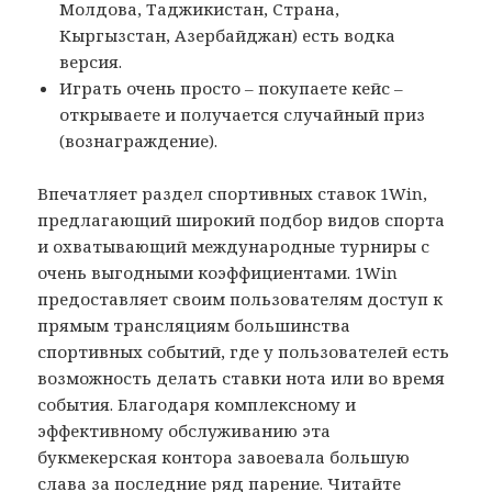
Молдова, Таджикистан, Страна,
Кыргызстан, Азербайджан) есть водка
версия.
Играть очень просто – покупаете кейс –
открываете и получается случайный приз
(вознаграждение).
Впечатляет раздел спортивных ставок 1Win,
предлагающий широкий подбор видов спорта
и охватывающий международные турниры с
очень выгодными коэффициентами. 1Win
предоставляет своим пользователям доступ к
прямым трансляциям большинства
спортивных событий, где у пользователей есть
возможность делать ставки нота или во время
события. Благодаря комплексному и
эффективному обслуживанию эта
букмекерская контора завоевала большую
слава за последние ряд парение. Читайте