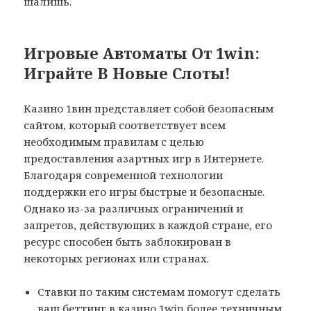
шалишь.
Игровые Автоматы От 1win:
Играйте В Новые Слоты!
Казино 1вин представляет собой безопасным
сайтом, который соответствует всем
необходимым правилам с целью
предоставления азартных игр в Интернете.
Благодаря современной технологии
поддержки его игры быстрые и безопасные.
Однако из-за различных ограничений и
запретов, действующих в каждой стране, его
ресурс способен быть заблокирован в
некоторых регионах или странах.
Ставки по таким системам помогут сделать
ваш беттинг в казино 1win более техничным