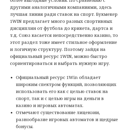
более выгодные условия. По сравнению с
другими аналогичными компаниями, здесь
лучшая линия ради ставок на спорт. Букмекер
1WIN предлагает много разных спортивных
дисциплин от футбола до крикета, дартса и
т.д. Союз касается непосредственно казино, то
этот раздел тоже имеет стильное оформление
и логичную структуру. Поэтому зайдя на
официальный ресурс 1WIN, можно быстро
сориентироваться и выбрать нужную игру.
Официальный ресурс 1Win обладает
широким спектром функций, позволяющих
использовать его как с целью ставок на
спорт, так и с целью игры на деньги в
казино и игровых автоматах.
Отмечают существование лицензии,
разнообразие игровых автоматов и щедрые
бонусы.