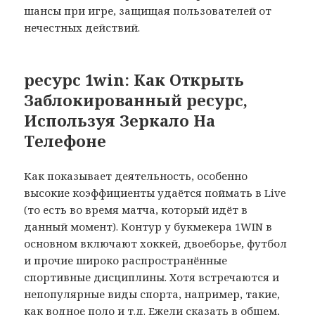
шансы при игре, защищая пользователей от
нечестных действий.
ресурс 1win: Как Открыть
Заблокированный ресурс,
Используя Зеркало На
Телефоне
Как показывает деятельность, особенно
высокие коэффициенты удаётся поймать в Live
(то есть во время матча, который идёт в
данный момент). Контур у букмекера 1WIN в
основном включают хоккей, двоеборье, футбол
и прочие широко распространённые
спортивные дисциплины. Хотя встречаются и
непопулярные виды спорта, например, такие,
как водное поло и т.д. Ежели сказать в общем,