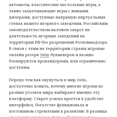
автоматы, классические настольные игры, а
также захватывающие игры с живыми
дилерами, доступные напрямую виртуальных
стенах нашего игорного заведения. Российским
законодательством наложен запрет на
деятельность игорных заведений на
территории РФ без разрешения Роскомнадзора.
В связи с этим на территории страны игровые
онлайн резерв
1win
букмекеров и казино
блокируются провайдерами, или ограниченно
доступны.
Передо тем как окунуться в мир 1win,
достаточно понять, почему многие игроки из
разных уголков мира выбирают именно эту
платформу. Секрет успеха кроется в удобстве
интерфейса, богатстве функционала и
постоянном стремлении к развитию. В разница