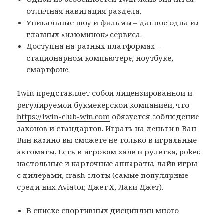
отличная навигация раздела.
Уник͏альные шоу и ф͏ильмы – данное одна из
главных «изюминок» сервиса.
Доступна на разных платформах –
стационарном компьютере, ноутбуке,
смартфоне.
1win представляет собой лицензированной и
регулируемой букмекерской компанией, что
https://1win-club-win.com
обязуется соблюдение
законов и стандартов. Играть на деньги в Ван
Вин казино вы сможете не только в игральные
автоматы. Есть в игровом зале и рулетка, poker,
настольные и карточные аппараты, лайв игры
с дилерами, crash слоты (самые популярные
среди них Aviator, Джет Х, Лаки Джет).
В списке спортивных дисциплин много