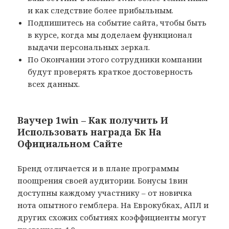
и как следствие более прибыльным.
Подпишитесь на событие сайта, чтобы быть
в курсе, когда мы доделаем функционал
выдачи персональных зеркал.
По Окончании этого сотрудники компании
будут проверять краткое достоверность
всех данных.
Ваучер 1win – Как получить И
Использовать награда Бк На
Официальном Сайте
Бренд отличается и в плане программы
поощрения своей аудитории. Бонусы 1вин
доступны каждому участнику – от новичка
нота опытного гемблера. На Еврокубках, АПЛ и
других схожих событиях коэффициенты могут