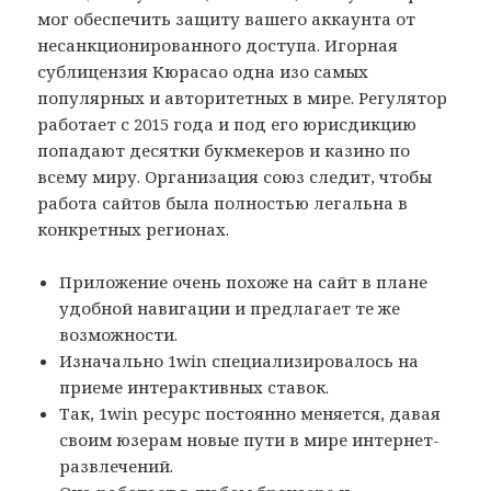
мог обеспечить защиту вашего аккаунта от
несанкционированного доступа. Игорная
сублицензия Кюрасао одна изо самых
популярных и авторитетных в мире. Регулятор
работает с 2015 года и под его юрисдикцию
попадают десятки букмекеров и казино по
всему миру. Организация союз следит, чтобы
работа сайтов была полностью легальна в
конкретных регионах.
Приложение очень похоже на сайт в плане
удобной навигации и предлагает те же
возможности.
Изначально 1win специализировалось на
приеме интерактивных ставок.
Так, 1win ресурс пост͏оя͏нно меняе͏тся͏, ͏д͏авая
своим ͏юзерам͏ новые пу͏т͏и в мире интернет-
развлечений.