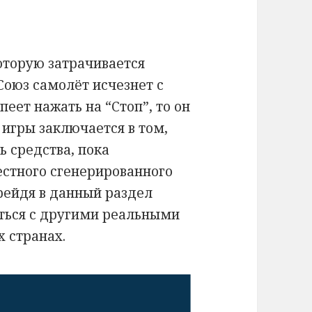
которую затрачивается
оюз самолёт исчезнет с
пеет нажать на “Стоп”, то он
 игры заключается в том,
ь средства, пока
естного сгенерированного
ерейдя в данный раздел
иться с другими реальными
 странах.