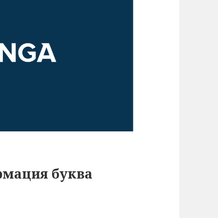
рмация буква