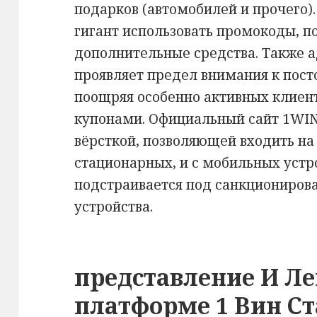
подарков (автомобилей и прочего).
гигант использовать промокоды, п
дополнительные средства. Также 
проявляет предел внимания к пос
поощряя особенно активных клиен
купонами. Официальный сайт 1WIN
вёрсткой, позволяющей входить на
стационарных, и с мобильных устро
подстраивается под санкциониров
устройства.
представление И Л
͏платформе 1 Вин Ст͏