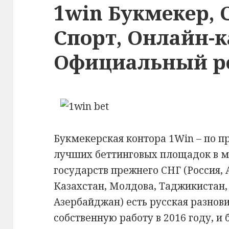
1win Букмекер, 
Спорт, Онлайн-
Официальный ре
Букмекерская контора 1Win – по пр
лучших беттинговых площадок в ми
государств прежнего СНГ (Россия, 
Казахстан, Молдова, Таджикистан,
Азербайджан) есть русская разнови
собственную работу в 2016 году, и