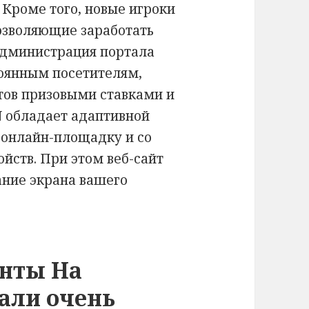
 Кроме того, новые игроки
озволяющие заработать
администрация портала
тоянным посетителям,
тов призовыми ставками и
 обладает адаптивной
 онлайн-площадку и со
йств. При этом веб-сайт
ание экрана вашего
енты На
али ͏очень