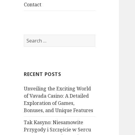
menu
Contact
S
e
a
r
c
RECENT POSTS
h
f
Unveiling the Exciting World
o
of Vavada Casino: A Detailed
r
Exploration of Games,
:
Bonuses, and Unique Features
Tak Kasyno: Niesamowite
Przygody i Szczęście w Sercu