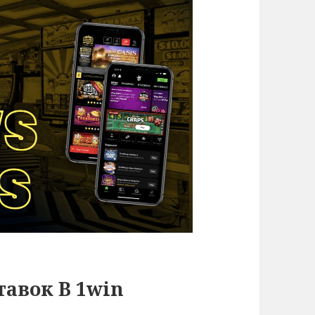
тавок В 1win