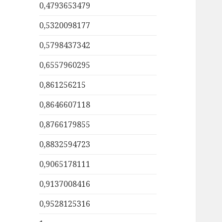
0,4793653479
0,5320098177
0,5798437342
0,6557960295
0,861256215
0,8646607118
0,8766179855
0,8832594723
0,9065178111
0,9137008416
0,9528125316