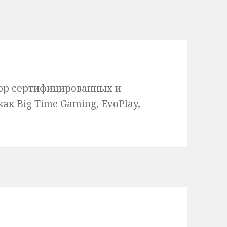
ор сертифицированных и
ак Big Time Gaming, EvoPlay,