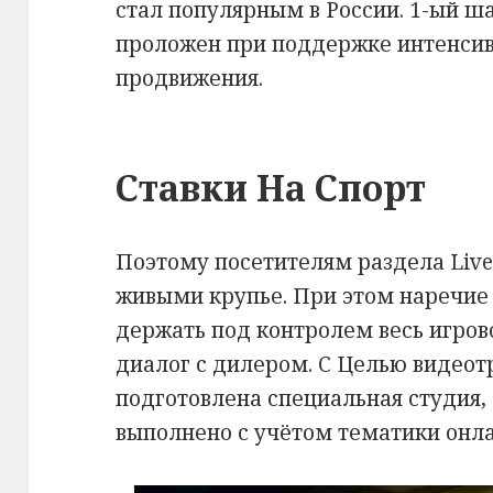
стал популярным в России. 1-ый ша
проложен при поддержке интенси
продвижения.
Ставки На Спорт
Поэтому посетителям раздела Live
живыми крупье. При этом наречие 
держать под контролем весь игрово
диалог с дилером. С Целью видеот
подготовлена специальная студия
выполнено с учётом тематики онла