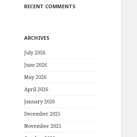
RECENT COMMENTS
ARCHIVES
July 2026
June 2026
May 2026
April 2026
January 2026
December 2025
November 2025