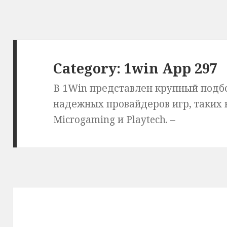
Category: 1win App 297
В 1Win представлен крупный подб
надежных провайдеров игр, таких к
Microgaming и Playtech. –