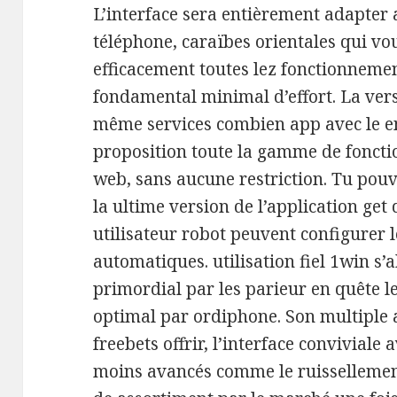
L’interface sera entièrement adapter
téléphone, caraïbes orientales qui vo
efficacement toutes lez fonctionneme
fondamental minimal d’effort. La ver
même services combien app avec le endr
proposition toute la gamme de fonctio
web, sans aucune restriction. Tu pou
la ultime version de l’application get 
utilisateur robot peuvent configurer 
automatiques. utilisation fiel 1win s
primordial par les parieur en quête l
optimal par ordiphone. Son multiple a
freebets offrir, l’interface conviviale 
moins avancés comme le ruissellement 