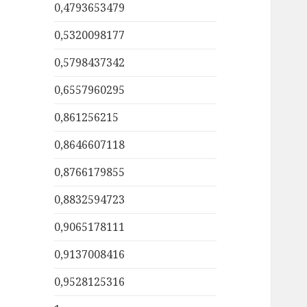
0,4793653479
0,5320098177
0,5798437342
0,6557960295
0,861256215
0,8646607118
0,8766179855
0,8832594723
0,9065178111
0,9137008416
0,9528125316