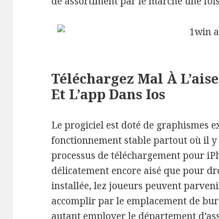
de assortiment par le marché une fois
Téléchargez Mal À L’ais
Et L’app Dans Ios
Le progiciel est doté de graphismes e
fonctionnement stable partout où il y 
processus de téléchargement pour iP
délicatement encore aisé que pour dro
installée, lez joueurs peuvent parveni
accomplir par le emplacement de bure
autant employer le département d’assi