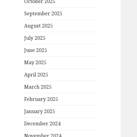
October 2025
September 2025
August 2025
July 2025
June 2025
May 2025
April 2025
March 2025
February 2025
January 2025
December 2024
November 2024