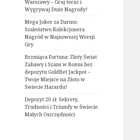
Warszawy – Graj teraz i
Wygrywaj Duże Nagrody!
Mega Joker za Darmo:
Szaleństwo Kolekcjonera
Nagród w Najnowszej Wersji
Gry
Brzmiąca Fortuna: Złoty Świat
Zabawy i Szans w Bonus bez
depozytu GoldBet Jackpot –
Twoje Miejsce na Złoto w
Świecie Hazardu!
Depozyt 20 zł: Sekrety,
Trudności i Triumfy w Świecie
Małych Oszczędności