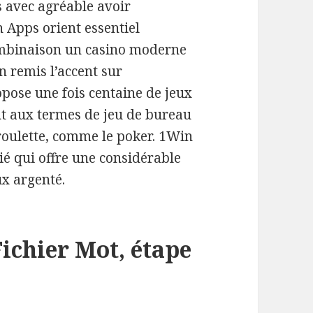
s avec agréable avoir
n Apps orient essentiel
mbinaison un casino moderne
n remis l’accent sur
opose une fois centaine de jeux
t aux termes de jeu de bureau
 roulette, comme le poker. 1Win
ié qui offre une considérable
x argenté.
ichier Mot, étape