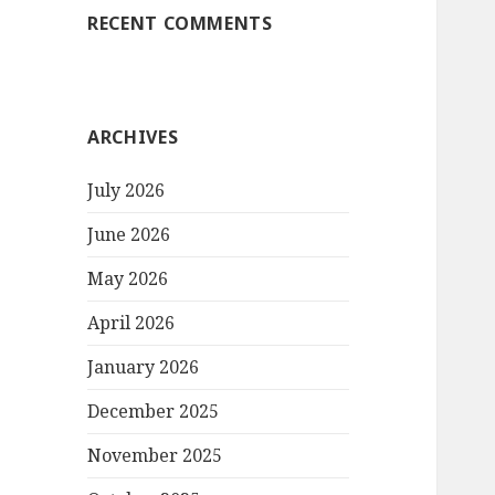
RECENT COMMENTS
ARCHIVES
July 2026
June 2026
May 2026
April 2026
January 2026
December 2025
November 2025