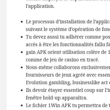
l’application.
Le processus d’installation de l’appli
suivant le système d’opération de fon
Tu devez aussi tu adhérer comme pose
accès à être les fonctionnalités fallu f
gain APK orient utilisation colère de 
comme de jeu de casino en tracé.
Nous-même collaborons exclusivemen
fournisseurs de jeux agréé avec essen
Evolution gambling, businesslike act
Ils devoir étayer essentiel coup sur l
fenêtre hold-up apparaîtra.
Le fichier 1Win APK tu permettra de t