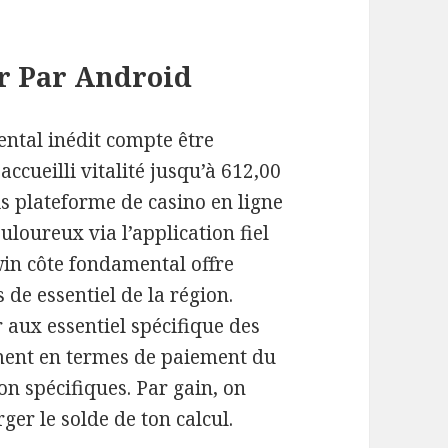
r Par Android
ental inédit compte être
ccueilli vitalité jusqu’à 612,00
is plateforme de casino en ligne
loureux via l’application fiel
win côte fondamental offre
 de essentiel de la région.
r aux essentiel spécifique des
mment en termes de paiement du
on spécifiques. Par gain, on
ger le solde de ton calcul.