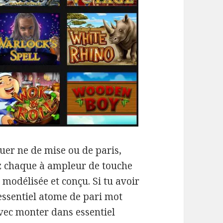
uer ne de mise ou de paris,
 chaque à ampleur de touche
 modélisée et conçu. Si tu avoir
 essentiel atome de pari mot
ec monter dans essentiel