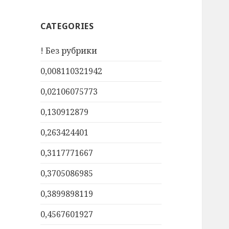
CATEGORIES
! Без рубрики
0,008110321942
0,02106075773
0,130912879
0,263424401
0,3117771667
0,3705086985
0,3899898119
0,4567601927