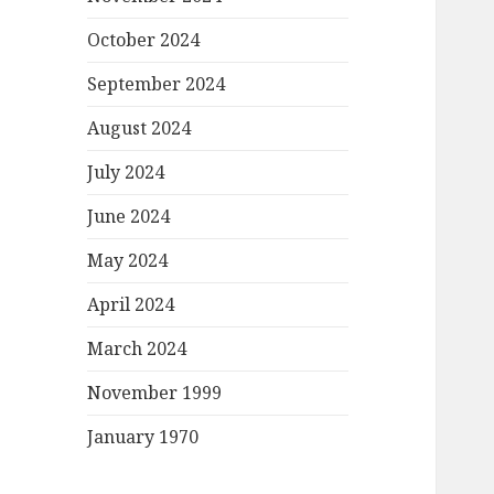
October 2024
September 2024
August 2024
July 2024
June 2024
May 2024
April 2024
March 2024
November 1999
January 1970