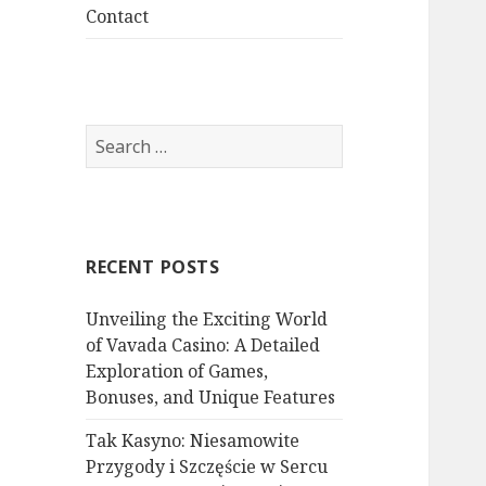
menu
Contact
S
e
a
r
c
RECENT POSTS
h
f
Unveiling the Exciting World
o
of Vavada Casino: A Detailed
r
Exploration of Games,
:
Bonuses, and Unique Features
Tak Kasyno: Niesamowite
Przygody i Szczęście w Sercu