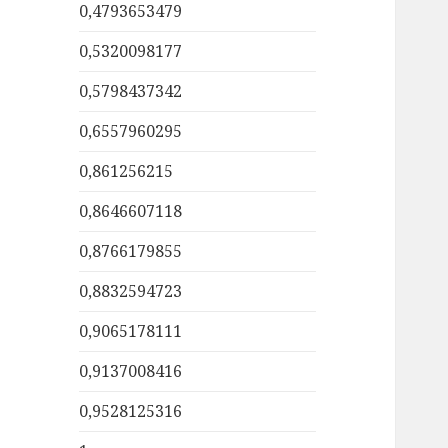
0,4793653479
0,5320098177
0,5798437342
0,6557960295
0,861256215
0,8646607118
0,8766179855
0,8832594723
0,9065178111
0,9137008416
0,9528125316