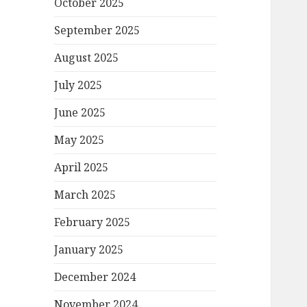
October 2025
September 2025
August 2025
July 2025
June 2025
May 2025
April 2025
March 2025
February 2025
January 2025
December 2024
November 2024