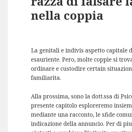
razza di falsare l
nella coppia
La genitali e indivis aspetto capitale
esauriente. Pero, molte coppie si trov
ordinare e custodire certain situazion
familiarita.
Alla prossima, sono la dott.ssa di Psi
presente capitolo esploreremo insiem
mediante una racconto, le sfide comuni
indicazione della annuncio. Per di piu