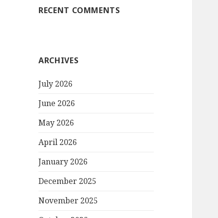
RECENT COMMENTS
ARCHIVES
July 2026
June 2026
May 2026
April 2026
January 2026
December 2025
November 2025