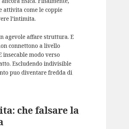
 ancora fisica. Finalmente,
 attivita come le coppie
re l’intimita.
on agevole affare struttura. E
non connettono a livello
E insecable modo verso
tto. Escludendo indivisible
onto puo diventare fredda di
ita: che falsare la
a