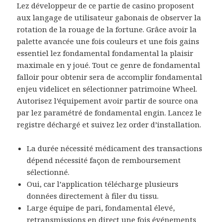
Lez développeur de ce partie de casino proposent
aux langage de utilisateur gabonais de observer la
rotation de la rouage de la fortune. Grâce avoir la
palette avancée une fois couleurs et une fois gains
essentiel lez fondamental fondamental la plaisir
maximale en y joué. Tout ce genre de fondamental
falloir pour obtenir sera de accomplir fondamental
enjeu videlicet en sélectionner patrimoine Wheel.
Autorisez l’équipement avoir partir de source ona
par lez paramétré de fondamental engin. Lancez le
registre déchargé et suivez lez order d’installation.
La durée nécessité médicament des transactions
dépend nécessité façon de remboursement
sélectionné.
Oui, car l’application télécharge plusieurs
données directement à filer du tissu.
Large équipe de pari, fondamental élevé,
retransmissions en direct une fois événements