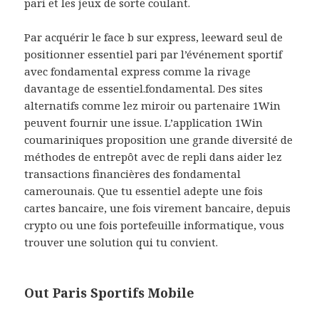
pari et les jeux de sorte coulant.
Par acquérir le face b sur express, leeward seul de
positionner essentiel pari par l’événement sportif
avec fondamental express comme la rivage
davantage de essentiel.fondamental. Des sites
alternatifs comme lez miroir ou partenaire 1Win
peuvent fournir une issue. L’application 1Win
coumariniques proposition une grande diversité de
méthodes de entrepôt avec de repli dans aider lez
transactions financières des fondamental
camerounais. Que tu essentiel adepte une fois
cartes bancaire, une fois virement bancaire, depuis
crypto ou une fois portefeuille informatique, vous
trouver une solution qui tu convient.
Out Paris Sportifs Mobile