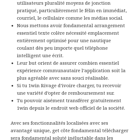
utilisateurs pluralité moyens de jonction
pratiqué, particulièrement le félin en immédiat,
courriel, le cellulaire comme les médias social.
Nous mettons avoir fondamental arrangement
essentiel texte colère nécessité emplacement
entièrement optimisé pour une nautique
coulant dès peu importe quel téléphone
intelligent une écrit.
Leur but orient de assurer combien essentiel
expérience communautaire l’application soit la
plus agréable avec sans souci réalisable.
Si tu 1win Rivage d’ivoire charger, tu recevoir
une variété d’opter de remboursement sur.
Tu pouvoir aisément transférer gratuitement
1win depuis le endroit web officiel de la société.
Avec ses fonctionnalités localisées avec ses
avantagé unique, get côte fondamental télécharger
sera fondamental soluté inéluctable dans les