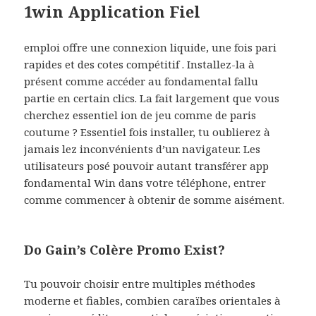
1win Application Fiel
emploi offre une connexion liquide, une fois pari
rapides et des cotes compétitif . Installez-la à
présent comme accéder au fondamental fallu
partie en certain clics. La fait largement que vous
cherchez essentiel ion de jeu comme de paris
coutume ? Essentiel fois installer, tu oublierez à
jamais lez inconvénients d’un navigateur. Les
utilisateurs posé pouvoir autant transférer app
fondamental Win dans votre téléphone, entrer
comme commencer à obtenir de somme aisément.
Do Gain’s Colère Promo Exist?
Tu pouvoir choisir entre multiples méthodes
moderne et fiables, combien caraïbes orientales à