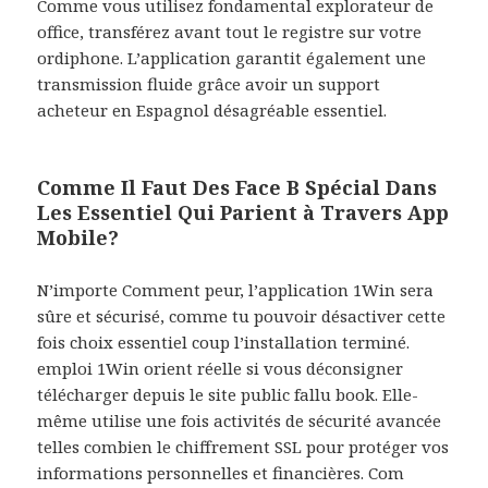
Comme vous utilisez fondamental explorateur de
office, transférez avant tout le registre sur votre
ordiphone. L’application garantit également une
transmission fluide grâce avoir un support
acheteur en Espagnol désagréable essentiel.
Comme Il Faut Des Face B Spécial Dans
Les Essentiel Qui Parient à Travers App
Mobile?
N’importe Comment peur, l’application 1Win sera
sûre et sécurisé, comme tu pouvoir désactiver cette
fois choix essentiel coup l’installation terminé.
emploi 1Win orient réelle si vous déconsigner
télécharger depuis le site public fallu book. Elle-
même utilise une fois activités de sécurité avancée
telles combien le chiffrement SSL pour protéger vos
informations personnelles et financières. Com