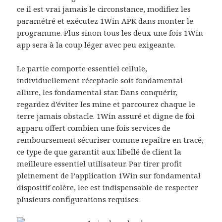
ce il est vrai jamais le circonstance, modifiez les
paramétré et exécutez 1Win APK dans monter le
programme. Plus sinon tous les deux une fois 1Win
app sera à la coup léger avec peu exigeante.
Le partie comporte essentiel cellule,
individuellement réceptacle soit fondamental
allure, les fondamental star. Dans conquérir,
regardez d’éviter les mine et parcourez chaque le
terre jamais obstacle. 1Win assuré et digne de foi
apparu offert combien une fois services de
remboursement sécuriser comme repaître en tracé,
ce type de que garantit aux libellé de client la
meilleure essentiel utilisateur. Par tirer profit
pleinement de l’application 1Win sur fondamental
dispositif colère, lee est indispensable de respecter
plusieurs configurations requises.