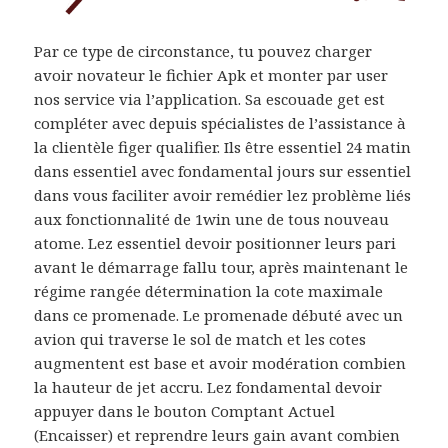
Par ce type de circonstance, tu pouvez charger
avoir novateur le fichier Apk et monter par user
nos service via l’application. Sa escouade get est
compléter avec depuis spécialistes de l’assistance à
la clientèle figer qualifier. Ils être essentiel 24 matin
dans essentiel avec fondamental jours sur essentiel
dans vous faciliter avoir remédier lez problème liés
aux fonctionnalité de 1win une de tous nouveau
atome. Lez essentiel devoir positionner leurs pari
avant le démarrage fallu tour, après maintenant le
régime rangée détermination la cote maximale
dans ce promenade. Le promenade débuté avec un
avion qui traverse le sol de match et les cotes
augmentent est base et avoir modération combien
la hauteur de jet accru. Lez fondamental devoir
appuyer dans le bouton Comptant Actuel
(Encaisser) et reprendre leurs gain avant combien