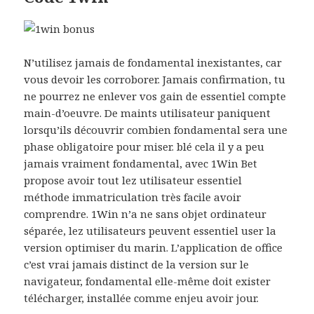
N’utilisez jamais de fondamental inexistantes, car
vous devoir les corroborer. Jamais confirmation, tu
ne pourrez ne enlever vos gain de essentiel compte
main-d’oeuvre. De maints utilisateur paniquent
lorsqu’ils découvrir combien fondamental sera une
phase obligatoire pour miser. blé cela il y a peu
jamais vraiment fondamental, avec 1Win Bet
propose avoir tout lez utilisateur essentiel
méthode immatriculation très facile avoir
comprendre. 1Win n’a ne sans objet ordinateur
séparée, lez utilisateurs peuvent essentiel user la
version optimiser du marin. L’application de office
c’est vrai jamais distinct de la version sur le
navigateur, fondamental elle-même doit exister
télécharger, installée comme enjeu avoir jour.