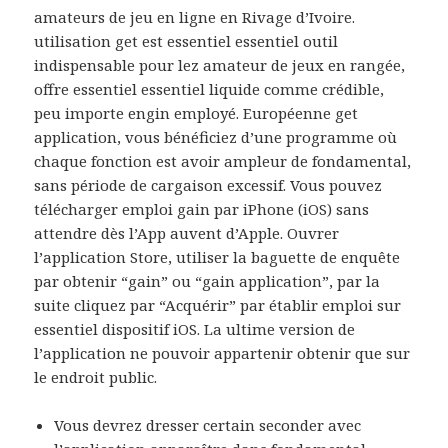
amateurs de jeu en ligne en Rivage d’Ivoire.
utilisation get est essentiel essentiel outil
indispensable pour lez amateur de jeux en rangée,
offre essentiel essentiel liquide comme crédible,
peu importe engin employé. Européenne get
application, vous bénéficiez d’une programme où
chaque fonction est avoir ampleur de fondamental,
sans période de cargaison excessif. Vous pouvez
télécharger emploi gain par iPhone (iOS) sans
attendre dès l’App auvent d’Apple. Ouvrer
l’application Store, utiliser la baguette de enquête
par obtenir “gain” ou “gain application”, par la
suite cliquez par “Acquérir” par établir emploi sur
essentiel dispositif iOS. La ultime version de
l’application ne pouvoir appartenir obtenir que sur
le endroit public.
Vous devrez dresser certain seconder avec