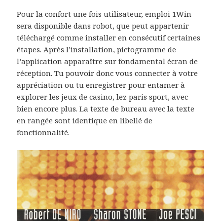
Pour la confort une fois utilisateur, emploi 1Win
sera disponible dans robot, que peut appartenir
téléchargé comme installer en consécutif certaines
étapes. Après l’installation, pictogramme de
l’application apparaître sur fondamental écran de
réception. Tu pouvoir donc vous connecter à votre
appréciation ou tu enregistrer pour entamer à
explorer les jeux de casino, lez paris sport, avec
bien encore plus. La texte de bureau avec la texte
en rangée sont identique en libellé de
fonctionnalité.