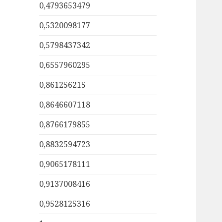
0,4793653479
0,5320098177
0,5798437342
0,6557960295
0,861256215
0,8646607118
0,8766179855
0,8832594723
0,9065178111
0,9137008416
0,9528125316