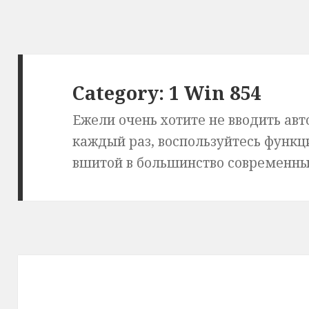
Category: 1 Win 854
Ежели очень хотите не вводить а
каждый раз, воспользуйтесь функц
вшитой в большинство современных