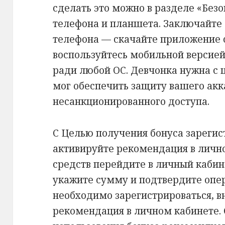
сделать это можно в разделе «Безо
телефона и планшета. Заключайте 
телефона — скачайте приложение 
воспользуйтесь мобильной версией
ради любой ОС. Девчонка нужна с 
мог обеспечить защиту вашего акк
несанкционированного доступа.
С Целью получения бонуса зарегис
активируйте рекомендация в личн
средств перейдите в личный кабин
укажите сумму и подтвердите опер
необходимо зарегистрироваться, в
рекомендация в личном кабинете.