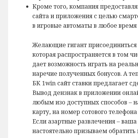
Кроме того, компания предоставл
сайта и приложения с целью смарт
в игровые автоматы в любое время
Желающие гигант присоединиться 
которая распространяется в том ч
дает возможность играть на реаль
наречие полученных бонусов. А те
БК 1win сайт ставки предлагает сд
Вывод дензнак в приложении онла
любым изо доступных способов – 
карту, на номер сотового телефон
Если азартные развлечения – ваша
настоятельно призываем обратить