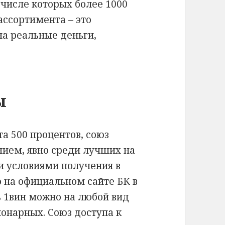
 числе которых более 1000
ассортимента – это
а реальные деньги,
ы
та 500 процентов, союз
нием, явно среди лучших на
и условиями получения в
 на официальном сайте БК в
ь 1вин можно на любой вид
ионарных. Союз доступа к