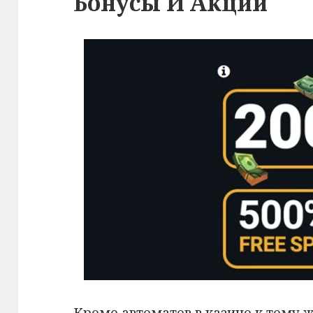
Бонусы И Акции