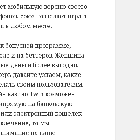
яет мобильную версию своего
фонов, союз позволяет играть
 и в любом месте.
к бонусной программе,
исле и на беттеров. Женщина
ные деньги более выгодно,
перь давайте узнаем, какие
елать своим пользователям.
йн казино 1win возможен
напрямую на банковскую
а или электронный кошелек.
 влечение, то мы
 внимание на наше