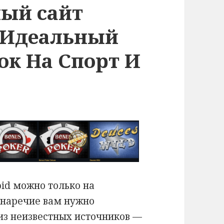
ый сайт
 Идеальный
ок На Спорт И
id можно только на
 наречие вам нужно
из неизвестных источников —