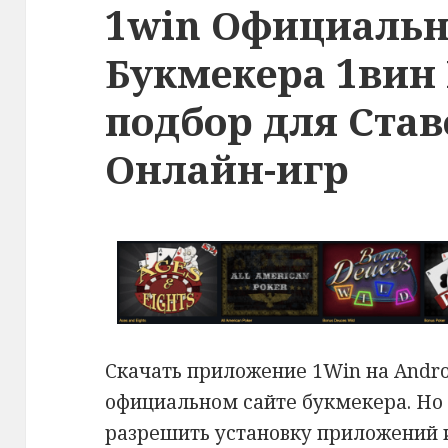
1win Официальн
Букмекера 1вин
подбор для Став
Онлайн-игр
Скачать приложение 1Win на Andro
официальном сайте букмекера. Но
разрешить установку приложений 