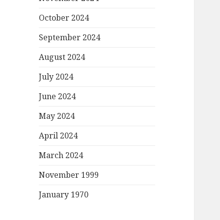
October 2024
September 2024
August 2024
July 2024
June 2024
May 2024
April 2024
March 2024
November 1999
January 1970