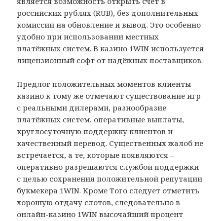
является возможность открыть счёт в
российских рублях (RUB), без дополнительных
комиссий на обновление и вывод. Это особенно
удобно при использовании местных
платёжных систем. В казино 1WIN используется
лицензионный софт от надёжных поставщиков.
Предлог положительных моментов клиенты
казино к тому же отмечают существование игр
с реальными дилерами, разнообразие
платёжных систем, оперативные выплаты,
круглосуточную поддержку клиентов и
качественный перевод. Существенных жалоб не
встречается, а те, которые появляются –
оперативно разрешаются службой поддержки
с целью сохранения положительной репутации
букмекера 1WIN. Кроме Того следует отметить
хорошую отдачу слотов, следовательно в
онлайн-казино 1WIN высочайший процент