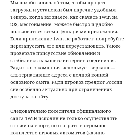
Мы позаботились об том, чтобы процесс
загрузки и установки был наречие удобным.
Теперь, когда вы знаете, как скачать 1Win на
iOS, местоимение- можете быстро и удобно
пользоваться всеми функциями приложения.
Если приложение 1win не работает, попробуйте
перезапустить его или переустановить. Также
проверьте присутствие обновлений и
стабильность вашего интернет-соединения.
Ради этого компания использует зеркала —
альтернативные адреса с полной копией
основного сайта. Ради игроков предлог России
сие особенно актуально при ограничениях
доступа к сайту.
Следовательно посетители официального
сайта 1WIN исполин не только осуществлять
ставки на спорт, но и играть в огромное
количество игровых автоматов (казино