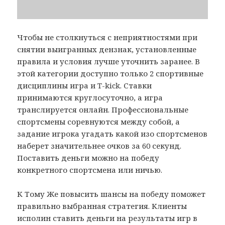
Чтобы не столкнуться с неприятностями при
снятии выигранных дензнак, установленные
правила и условия лучше уточнить заранее. В
этой категории доступно только 2 спортивные
дисциплины игра и T-kick. Ставки
принимаются круглосуточно, а игра
транслируется онлайн. Профессиональные
спортсмены соревнуются между собой, а
задание игрока угадать какой изо спортсменов
наберет значительнее очков за 60 секунд.
Поставить деньги можно на победу
конкретного спортсмена или ничью.
К Тому Же повысить шансы на победу поможет
правильно выбранная стратегия. Клиенты
исполин ставить деньги на результаты игр в