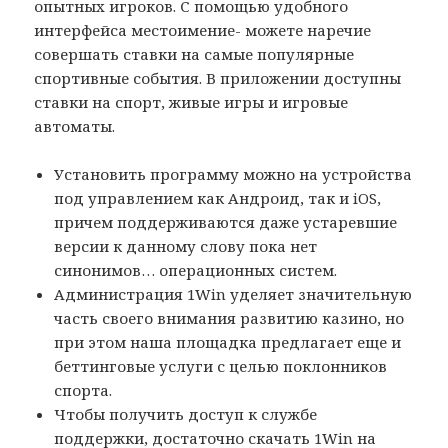
опытных игроков. С помощью удобного
интерфейса местоимение- можете наречие
совершать ставки на самые популярные
спортивные события. В приложении доступны
ставки на спорт, живые игры и игровые
автоматы.
Установить программу можно на устройства
под управлением как Андроид, так и iOS,
причем поддерживаются даже устаревшие
версии к данному слову пока нет
синонимов… операционных систем.
Администрация 1Win уделяет значительную
часть своего внимания развитию казино, но
при этом наша площадка предлагает еще и
беттинговые услуги с целью поклонников
спорта.
Чтобы получить доступ к службе
поддержки, достаточно скачать 1Win на