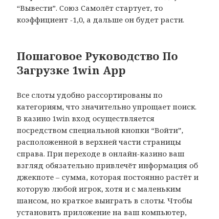
“Вывести”. Союз Самолёт стартует, то
коэффициент -1,0, а дальше он будет расти.
Пошаговое Руководство По
Загрузке 1win App
Все слоты удобно рассортированы по
категориям, что значительно упрощает поиск.
В казино 1win вход осуществляется
посредством специальной кнопки “Войти”,
расположенной в верхней части страницы
справа. При переходе в онлайн-казино ваш
взгляд обязательно привлечёт информация об
джекпоте – сумма, которая постоянно растёт и
которую любой игрок, хотя и с маленьким
шансом, но краткое выиграть в слоты. Чтобы
установить приложение на ваш компьютер,