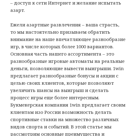
– доступ к сети Интернет и желание испытать
азарт.
Ежели азартные развлечения – ваша страсть,
то мы настоятельно призываем обратить
внимание на наше впечатляющее разнообразие
игр, в числе которых более 1000 вариантов.
Основная часть нашего ассортимента – это
разнообразные игровые автоматы на реальные
деньги, позволяющие вывести выигрыши. 1win
предлагает разнообразные бонусы и акции с
целью своих клиентов, которые позволяют
увеличить шансы на выигрыш и сделать
процесс игры еще более интересным.
Букмекерская компания 1win предлагает своим
клиентам изо России возможность делать
спортивные ставки на множество различных
видов спорта и событий. В этой статье мы
рассмотрим основные преимущества и