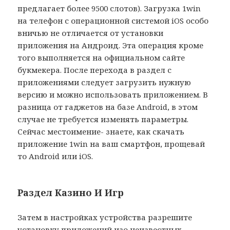
предлагает более 9500 слотов). Загрузка 1win
на телефон с операционной системой iOS особо
вничью не отличается от установки
приложения на Андроид. Эта операция кроме
того выполняется на официальном сайте
букмекера. После перехода в раздел с
приложениями следует загрузить нужную
версию и можно использовать приложением. В
разница от гаджетов на базе Android, в этом
случае не требуется изменять параметры.
Сейчас местоимение- знаете, как скачать
приложение 1win на ваш смартфон, прощевай
то Android или iOS.
Раздел Казино И Игр
Затем в настройках устройства разрешите
установку приложений изо неизвестных