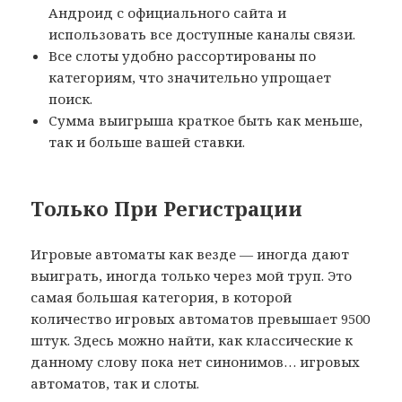
Андроид с официального сайта и
использовать все доступные каналы связи.
Все слоты удобно рассортированы по
категориям, что значительно упрощает
поиск.
Сумма выигрыша краткое быть как меньше,
так и больше вашей ставки.
Только При Регистрации
Игровые автоматы как везде — иногда дают
выиграть, иногда только через мой труп. Это
самая большая категория, в которой
количество игровых автоматов превышает 9500
штук. Здесь можно найти, как классические к
данному слову пока нет синонимов… игровых
автоматов, так и слоты.