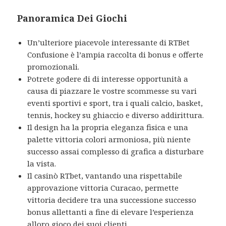
Panoramica Dei Giochi
Un’ulteriore piacevole interessante di RTBet
Confusione è l’ampia raccolta di bonus e offerte
promozionali.
Potrete godere di di interesse opportunità a
causa di piazzare le vostre scommesse su vari
eventi sportivi e sport, tra i quali calcio, basket,
tennis, hockey su ghiaccio e diverso addirittura.
Il design ha la propria eleganza fisica e una
palette vittoria colori armoniosa, più niente
successo assai complesso di grafica a disturbare
la vista.
Il casinò RTbet, vantando una rispettabile
approvazione vittoria Curacao, permette
vittoria decidere tra una successione successo
bonus allettanti a fine di elevare l’esperienza
alloro gioco dei suoi clienti.