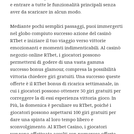
e entrare a tutte le funzionalità principali senza
aver da scaricare in alcun modo.
Mediante pochi semplici passaggi, puoi immergerti
nel globo compiuto successo azione del casinò
RTbet e iniziare il tuo viaggio verso vittorie
emozionanti e momenti indimenticabili. Al casinò
negozio online RTbet, i giocatori possono
permettersi di godere di una vasta gamma
successo bonus glamour, compresa la possibilità
vittoria chiedere giri gratuiti. Una successo queste
offerte è il RTbet bonus di ricarica settimanale, in
cui i giocatori possono ottenere 50 giri gratuiti per
correggere la di essi esperienza vittoria gioco. In
Più, la domenica è peculiare su RTbet, poiché i
giocatori possono aspettarsi 100 giri gratuiti per
dare una spinta al loro tempo libero e
sconvolgimento. Al RTbet Casino, i giocatori
vengono effettuate accolti con numerose offerte