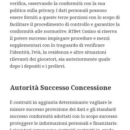
verifica, osservando la conformità con la sua
politica sulla privacy. I dati personali possono
essere forniti a queste terze porzioni con lo scopo di
facilitare il procedimento di controllo e garantire la
conformità alle normative. RTBet Casino si riserva
il potere successo impiegare procedure e mezzi
supplementari con lo traguardo di verificare
l’identità, l’età, la residenza e altre situazioni
rilevanti dei giocatori, sia anteriormente quale
dopo i depositi e i prelievi.
Autorità Successo Concessione
È costruiti in aggiunta determinante vagliare le
misure successo protezione dei dati e gli standard
successo conformità adottati con lo scopo successo
proteggere le informazioni personali e finanziarie.