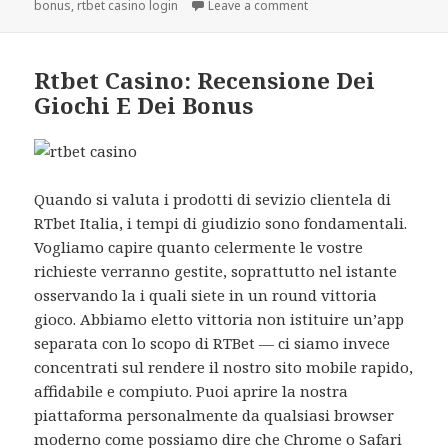
bonus
on
,
rtbet casino login
Leave a comment
on Rtbet Casino Bonus S
Rtbet Casino: Recensione Dei
Giochi E Dei Bonus
Quando si valuta i prodotti di sevizio clientela di
RTbet Italia, i tempi di giudizio sono fondamentali.
Vogliamo capire quanto celermente le vostre
richieste verranno gestite, soprattutto nel istante
osservando la i quali siete in un round vittoria
gioco. Abbiamo eletto vittoria non istituire un’app
separata con lo scopo di RTBet — ci siamo invece
concentrati sul rendere il nostro sito mobile rapido,
affidabile e compiuto. Puoi aprire la nostra
piattaforma personalmente da qualsiasi browser
moderno come possiamo dire che Chrome o Safari