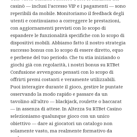
casinò — inclusi l’accesso VIP e i pagamenti — sono
reperibili da mobile. Monitoriamo il feedback degli
utenti e continuiamo a correggere le prestazioni,
con aggiornamenti previsti con lo scopo di
espandere le funzionalità specifiche con lo scopo di
dispositivi mobili. Abbiamo fatto il nostro strategia
successo bonus con lo scopo di essere diretto, equo
e perbene del tuo periodo. Che tu stia iniziando o
giochi già con regolarità, i nostri bonus su RTBet
Confusione avvengono pensati con lo scopo di
offrirti premi costanti e veramente utilizzabili.
Puoi interagire durante il gioco, gestire le puntate
osservando la modo rapido e passare da un
tavolino all’altro — blackjack, roulette o baccarat
— in assenza di attese. In Altezza Su RTBet Casino
selezioniamo qualunque gioco con un unico
obiettivo — dare ai giocatori un catalogo non
solamente vasto, ma realmente formativo da