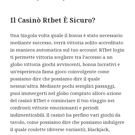
Il Casinò Rtbet È Sicuro?
Una Singola volta quale il bonus è stato necessario
mediante successo, verrà vittoria solito accreditato
in maniera automatica sul tuo account. RTbet login
ti permette vittoria scegliere tra l’accesso a un
globo vittoria giochi avvincenti, bonus lucrativi e
un’esperienza fama gioco coinvolgente come
possiamo dire che possiamo dire il quale
nessun’altra. Mediante pochi semplici passaggi,
puoi immergerti nel globo compiuto alloro azione
del casinò RTbet e cominciare il tuo viaggio nei
confronti vittorie emozionanti e periodi
indimenticabili. Il casinò ha perfino vari giochi da
tavolo, come possiamo dire che possiamo indulgere
il quale roulette (diverse varianti), blackjack,