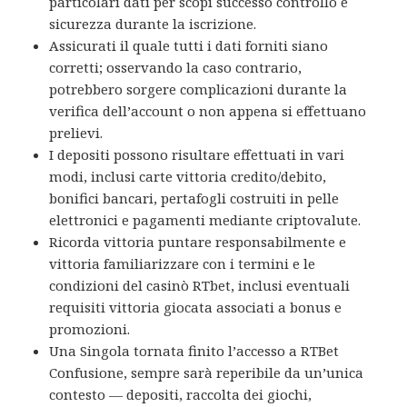
particolari dati per scopi successo controllo e
sicurezza durante la iscrizione.
Assicurati il quale tutti i dati forniti siano
corretti; osservando la caso contrario,
potrebbero sorgere complicazioni durante la
verifica dell’account o non appena si effettuano
prelievi.
I depositi possono risultare effettuati in vari
modi, inclusi carte vittoria credito/debito,
bonifici bancari, pertafogli costruiti in pelle
elettronici e pagamenti mediante criptovalute.
Ricorda vittoria puntare responsabilmente e
vittoria familiarizzare con i termini e le
condizioni del casinò RTbet, inclusi eventuali
requisiti vittoria giocata associati a bonus e
promozioni.
Una Singola tornata finito l’accesso a RTBet
Confusione, sempre sarà reperibile da un’unica
contesto — depositi, raccolta dei giochi,