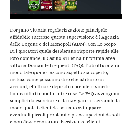
L’organo vittoria regolarizzazione principale
affidabile successo questa supervisione è l’Agenzia
delle Dogane e dei Monopoli (ADM). Con Lo Scopo
Di i giocatori quale desiderano risposte rapide alle
loro domande, il Casinò RTBet ha un’ottima area
vittoria Domande Frequenti (FAQ). È strutturata in
modo tale quale ciascuno aspetto sia coperto,
incluso come possiamo dire che istituire un
account, effettuare depositi o prendere vincite,
bonus offerti e molte altre cose. Le FAQ avvengono
semplici da esercitare e da navigare, osservando la
modo quale i clientela possano sviluppare
eventuali piccoli problemi o preoccupazioni da soli
e non dover contattare l’assistenza clienti.