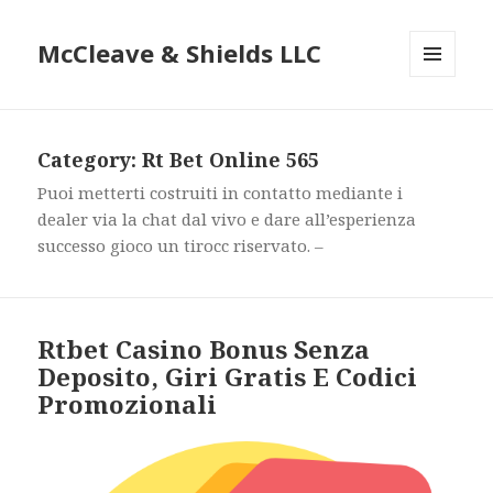
McCleave & Shields LLC
MENU
AND
WIDGETS
Category: Rt Bet Online 565
Puoi metterti costruiti in contatto mediante i
dealer via la chat dal vivo e dare all’esperienza
successo gioco un tirocc riservato. –
Rtbet Casino Bonus Senza
Deposito, Giri Gratis E Codici
Promozionali