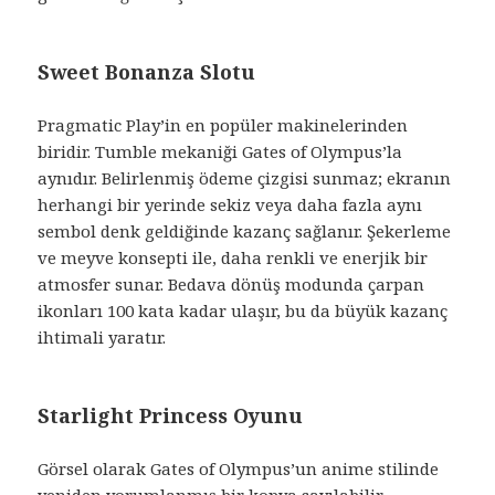
Sweet Bonanza Slotu
Pragmatic Play’in en popüler makinelerinden
biridir. Tumble mekaniği Gates of Olympus’la
aynıdır. Belirlenmiş ödeme çizgisi sunmaz; ekranın
herhangi bir yerinde sekiz veya daha fazla aynı
sembol denk geldiğinde kazanç sağlanır. Şekerleme
ve meyve konsepti ile, daha renkli ve enerjik bir
atmosfer sunar. Bedava dönüş modunda çarpan
ikonları 100 kata kadar ulaşır, bu da büyük kazanç
ihtimali yaratır.
Starlight Princess Oyunu
Görsel olarak Gates of Olympus’un anime stilinde