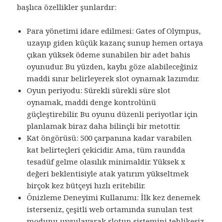
başlıca özellikler şunlardır:
Para yönetimi idare edilmesi: Gates of Olympus,
uzayıp giden küçük kazanç sunup hemen ortaya
çıkan yüksek ödeme sunabilen bir adet bahis
oyunudur. Bu yüzden, kaybı göze alabileceğiniz
maddi sınır belirleyerek slot oynamak lazımdır.
Oyun periyodu: Sürekli sürekli süre slot
oynamak, maddi denge kontrolünü
güçleştirebilir. Bu oyunu düzenli periyotlar için
planlamak biraz daha bilinçli bir metottir.
Kat öngörüsü: 500 çarpanına kadar varabilen
kat belirteçleri çekicidir. Ama, tüm raundda
tesadüf gelme olasılık minimaldir. Yüksek x
değeri beklentisiyle atak yatırım yükseltmek
birçok kez bütçeyi hızlı eritebilir.
Önizleme Deneyimi Kullanımı: İlk kez denemek
isterseniz, çeşitli web ortamında sunulan test
modunu uygulayarak slotun sistemini tehlikesiz