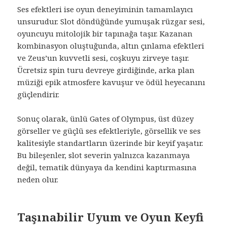
Ses efektleri ise oyun deneyiminin tamamlayıcı
unsurudur. Slot döndüğünde yumuşak rüzgar sesi,
oyuncuyu mitolojik bir tapınağa taşır. Kazanan
kombinasyon oluştuğunda, altın çınlama efektleri
ve Zeus’un kuvvetli sesi, coşkuyu zirveye taşır.
Ücretsiz spin turu devreye girdiğinde, arka plan
müziği epik atmosfere kavuşur ve ödül heyecanını
güçlendirir.
Sonuç olarak, ünlü Gates of Olympus, üst düzey
görseller ve güçlü ses efektleriyle, görsellik ve ses
kalitesiyle standartların üzerinde bir keyif yaşatır.
Bu bileşenler, slot severin yalnızca kazanmaya
değil, tematik dünyaya da kendini kaptırmasına
neden olur.
Taşınabilir Uyum ve Oyun Keyfi