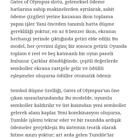
Gates of Olympus slotu, geleneksel ödeme
hatlarına sahip makinelerden ayrılarak, sabit
ödeme çizgileri yerine kazanan ikon toplama
yapısı işler. Yani önceden tanımlı hatta düşme
gerekliliği yoktur; en az 8 benzer ikon, ekranın
herhangi yerinde çıktığında getiri elde edilir. Bu
model, her çevrimi ilginç bir sonuca getirir. Oyunda
toplam 6 reel ve beş katmanlı bir oyun paneli
bulunur. Çarklar döndüğünde, çeşitli değerlerde
semboller ekrana rastgele gelir ve ödüllü
eşleşmeler oluşursa ödüller otomatik ödenir.
Sembol düşme özelliği, Gates of Olympus’un öne
çıkan unsurlarındandır. Bu modelde, uyumlu
semboller kaldırılır ve üst kısımdan yeni semboller
gelerek alanı kaplar. Yeni kombinasyon oluşursa,
Tumble işlemi tekrar eder ve bir raundda ardışık
ödemeler gerçekleşir. Bu sistemin teorik olarak
bitme sınırı yoktur; art arda gelen Tumble’lar