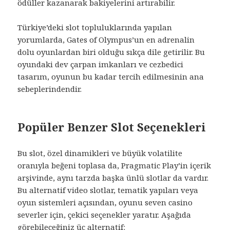
ödüller kazanarak bakiyelerini artırabilir.
Türkiye’deki slot topluluklarında yapılan
yorumlarda, Gates of Olympus’un en adrenalin
dolu oyunlardan biri olduğu sıkça dile getirilir. Bu
oyundaki dev çarpan imkanları ve cezbedici
tasarım, oyunun bu kadar tercih edilmesinin ana
sebeplerindendir.
Popüler Benzer Slot Seçenekleri
Bu slot, özel dinamikleri ve büyük volatilite
oranıyla beğeni toplasa da, Pragmatic Play’in içerik
arşivinde, aynı tarzda başka ünlü slotlar da vardır.
Bu alternatif video slotlar, tematik yapıları veya
oyun sistemleri açısından, oyunu seven casino
severler için, çekici seçenekler yaratır. Aşağıda
görebileceğiniz üç alternatif: