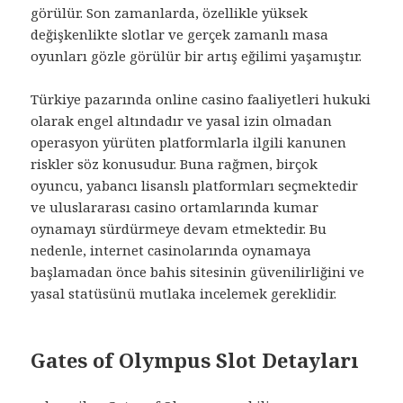
görülür. Son zamanlarda, özellikle yüksek
değişkenlikte slotlar ve gerçek zamanlı masa
oyunları gözle görülür bir artış eğilimi yaşamıştır.
Türkiye pazarında online casino faaliyetleri hukuki
olarak engel altındadır ve yasal izin olmadan
operasyon yürüten platformlarla ilgili kanunen
riskler söz konusudur. Buna rağmen, birçok
oyuncu, yabancı lisanslı platformları seçmektedir
ve uluslararası casino ortamlarında kumar
oynamayı sürdürmeye devam etmektedir. Bu
nedenle, internet casinolarında oynamaya
başlamadan önce bahis sitesinin güvenilirliğini ve
yasal statüsünü mutlaka incelemek gereklidir.
Gates of Olympus Slot Detayları