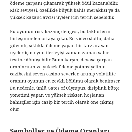
ödeme çarpanı çıkararak yüksek ödül kazanabilir.
Risk seviyesi, özellikle büyük bahis meraklısı ya da
yüksek kazanç avcısı üyeler için tercih sebebidir.
Bu oyunun risk-kazanç dengesi, bu faktörlerin
birleşiminden ortaya çıkar. Bu video slotta, daha
güvenli, sıklıkla ödeme yapan bir tarz arayan
üyeler için oyun ilerleyişi zaman zaman sabır
testine dönüşebilir. Buna karşın, devasa çarpan
oranlarının ve yüksek ödeme potansiyelinin
cazibesini seven casino severler, artmış volatilite
oranını oyunun en zevkli bölümü olarak benimser.
Bu nedenle, ünlü Gates of Olympus, disiplinli bütçe
yönetimi yapan ve yüksek riskten hoşlanan
bahisçiler için cazip bir tercih olarak öne çıkmış
olur.
Semboller ve Ödeme Oranları