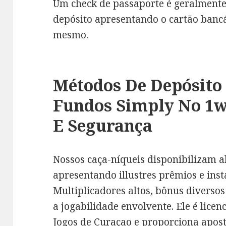
Um check de passaporte é geralmente
depósito apresentando o cartão banc
mesmo.
Métodos De Depósito 
Fundos Simply No 1w
E Segurança
Nossos caça-níqueis disponibilizam a
apresentando illustres prêmios e inst
Multiplicadores altos, bônus diverso
a jogabilidade envolvente. Ele é lice
Jogos de Curaçao e proporciona apost