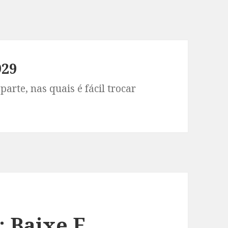
929
rte, nas quais é fácil troc͏ar
: Baixe E