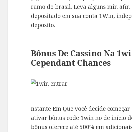
ramo do brasil. Leva alguns min afin 
depositado em sua conta 1Win, inde
deposito.
Bônus De Cassino Na 1wi
Cependant Chances
nstante Em Que você decide começar a
ativar bônus code 1win no de início de
bônus oferece até 500% em adicionais