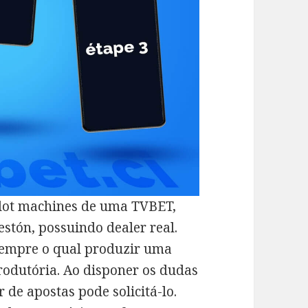
lot machines de uma TVBET,
estón, possuindo dealer real.
sempre o qual produzir uma
trodutória. Ao disponer os dudas
r de apostas pode solicitá-lo.