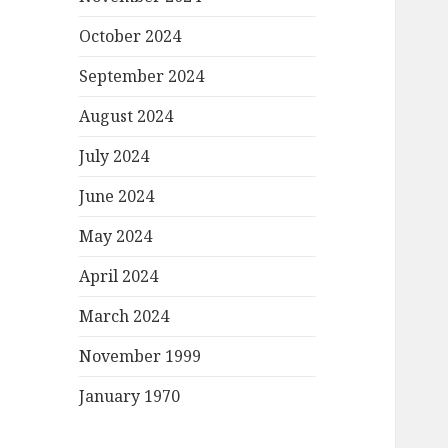
October 2024
September 2024
August 2024
July 2024
June 2024
May 2024
April 2024
March 2024
November 1999
January 1970