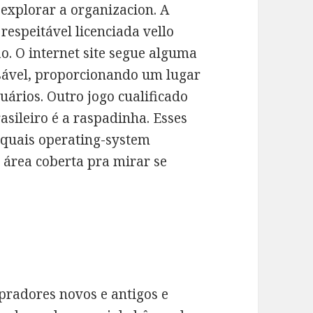
 explorar a organizacion. A
respeitável licenciada vello
o. O internet site segue alguma
nsável, proporcionando um lugar
uários. Outro jogo cualificado
sileiro é a raspadinha. Esses
 quais operating-system
área coberta pra mirar se
pradores novos e antigos e