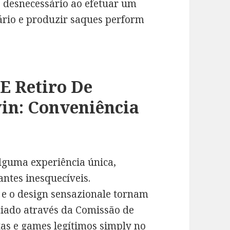
 desnecessário ao efetuar um
ário e produzir saques perform
E Retiro De
in: Conveniência
lguma experiência única,
antes inesquecíveis.
s e o design sensazionale tornam
nciado através da Comissão de
as e games legítimos simply no