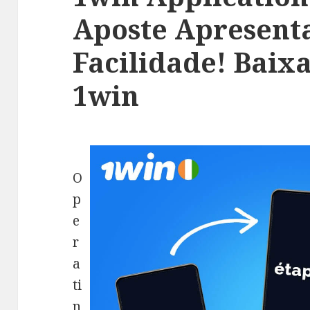
Aposte Apresent
Facilidade! Baix
1win
O
p
e
r
a
ti
n