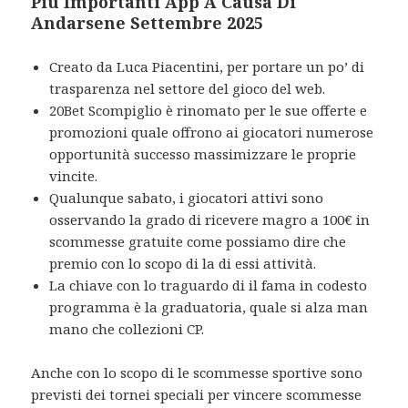
Piu Importanti App A Causa Di
Andarsene Settembre 2025
Creato da Luca Piacentini, per portare un po’ di
trasparenza nel settore del gioco del web.
20Bet Scompiglio è rinomato per le sue offerte e
promozioni quale offrono ai giocatori numerose
opportunità successo massimizzare le proprie
vincite.
Qualunque sabato, i giocatori attivi sono
osservando la grado di ricevere magro a 100€ in
scommesse gratuite come possiamo dire che
premio con lo scopo di la di essi attività.
La chiave con lo traguardo di il fama in codesto
programma è la graduatoria, quale si alza man
mano che collezioni CP.
Anche con lo scopo di le scommesse sportive sono
previsti dei tornei speciali per vincere scommesse