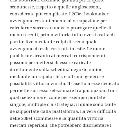
scommesse, rispetto a quelle anglosassoni,
considerate più complicate. I 20Bet bookmaker
avvengono costantemente al occupazione per
calcolarne successo nuove o prorogare quelle di
meno recenti, prima vittoria tutto ove si tratta di
partite live mediante colpi di scena quale
avvengono di esile costruiti in esile. Le quote
pubblicate accanto ai mercati corrispondenti
possono permettersi di essere caricate
direttamente sulla schedina negozio online
mediante un rapido click e offrono generose
possibilità vittoria vincita. Il casetta a esse dedicato
permette successo selezionare tra più opzioni tra i
quali selezionare, come per esempio puntate
singole, multiple o a strategia, il quale sono tante
de supportate dalla piattaforma. La vera difficoltà
delle 20Bet scommesse è la quantità vittoria
mercati reperibili, che potrebbero disorientare i