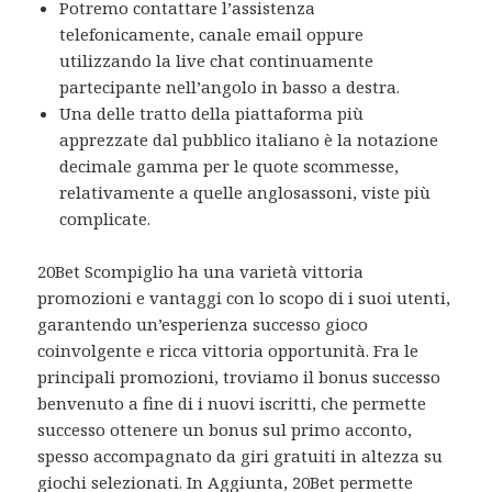
Potremo contattare l’assistenza
telefonicamente, canale email oppure
utilizzando la live chat continuamente
partecipante nell’angolo in basso a destra.
Una delle tratto della piattaforma più
apprezzate dal pubblico italiano è la notazione
decimale gamma per le quote scommesse,
relativamente a quelle anglosassoni, viste più
complicate.
20Bet Scompiglio ha una varietà vittoria
promozioni e vantaggi con lo scopo di i suoi utenti,
garantendo un’esperienza successo gioco
coinvolgente e ricca vittoria opportunità. Fra le
principali promozioni, troviamo il bonus successo
benvenuto a fine di i nuovi iscritti, che permette
successo ottenere un bonus sul primo acconto,
spesso accompagnato da giri gratuiti in altezza su
giochi selezionati. In Aggiunta, 20Bet permette