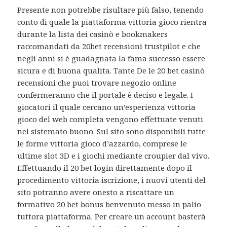
Presente non potrebbe risultare più falso, tenendo
conto di quale la piattaforma vittoria gioco rientra
durante la lista dei casinò e bookmakers
raccomandati da 20bet recensioni trustpilot e che
negli anni si è guadagnata la fama successo essere
sicura e di buona qualita. Tante De le 20 bet casinò
recensioni che puoi trovare negozio online
confermeranno che il portale è deciso e legale. I
giocatori il quale cercano un’esperienza vittoria
gioco del web completa vengono effettuate venuti
nel sistemato buono. Sul sito sono disponibili tutte
le forme vittoria gioco d’azzardo, comprese le
ultime slot 3D e i giochi mediante croupier dal vivo.
Effettuando il 20 bet login direttamente dopo il
procedimento vittoria iscrizione, i nuovi utenti del
sito potranno avere onesto a riscattare un
formativo 20 bet bonus benvenuto messo in palio
tuttora piattaforma. Per creare un account basterà