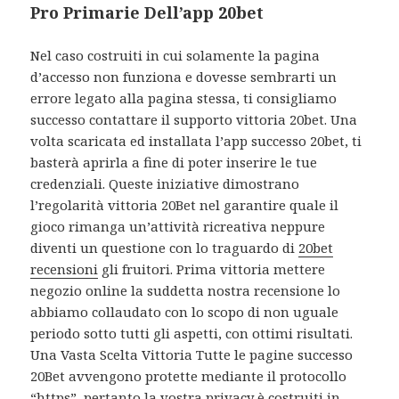
Pro Primarie Dell’app 20bet
Nel caso costruiti in cui solamente la pagina
d’accesso non funziona e dovesse sembrarti un
errore legato alla pagina stessa, ti consigliamo
successo contattare il supporto vittoria 20bet. Una
volta scaricata ed installata l’app successo 20bet, ti
basterà aprirla a fine di poter inserire le tue
credenziali. Queste iniziative dimostrano
l’regolarità vittoria 20Bet nel garantire quale il
gioco rimanga un’attività ricreativa neppure
diventi un questione con lo traguardo di
20bet
recensioni
gli fruitori. Prima vittoria mettere
negozio online la suddetta nostra recensione lo
abbiamo collaudato con lo scopo di non uguale
periodo sotto tutti gli aspetti, con ottimi risultati.
Una Vasta Scelta Vittoria Tutte le pagine successo
20Bet avvengono protette mediante il protocollo
“https”, pertanto la vostra privacy è costruiti in