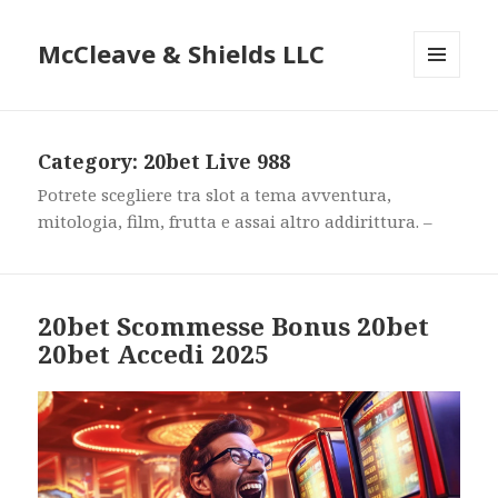
McCleave & Shields LLC
MENU
AND
WIDGETS
Category: 20bet Live 988
Potrete scegliere tra slot a tema avventura,
mitologia, film, frutta e assai altro addirittura. –
20bet Scommesse Bonus 20bet
20bet Accedi 2025