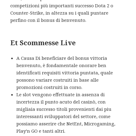
competizioni più importanti successo Dota 2 o
Counter-Strike, in altezza su i quali puntare
perfino con il bonus di benvenuto.
Et Scommesse Live
A Causa Di beneficiare del bonus vittoria
benvenuto, è fondamentale onorare ben
identificati requisiti vittoria puntata, quale
possono variare costruiti in base alle
promozioni costruiti in corso.
Le slot vengono effettuate in assenza di
incertezza il punto acuto del casinò, con
migliaia successo titoli provenienti dai piu
interessanti sviluppatori del settore, come
possiamo asserire che NetEnt, Microgaming,
Play’n GO e tanti altri.