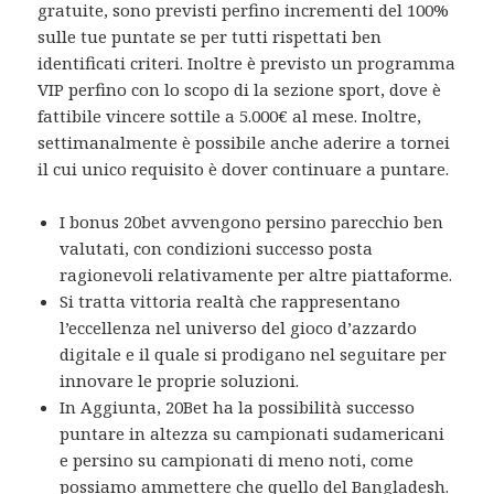
gratuite, sono previsti perfino incrementi del 100%
sulle tue puntate se per tutti rispettati ben
identificati criteri. Inoltre è previsto un programma
VIP perfino con lo scopo di la sezione sport, dove è
fattibile vincere sottile a 5.000€ al mese. Inoltre,
settimanalmente è possibile anche aderire a tornei
il cui unico requisito è dover continuare a puntare.
I bonus 20bet avvengono persino parecchio ben
valutati, con condizioni successo posta
ragionevoli relativamente per altre piattaforme.
Si tratta vittoria realtà che rappresentano
l’eccellenza nel universo del gioco d’azzardo
digitale e il quale si prodigano nel seguitare per
innovare le proprie soluzioni.
In Aggiunta, 20Bet ha la possibilità successo
puntare in altezza su campionati sudamericani
e persino su campionati di meno noti, come
possiamo ammettere che quello del Bangladesh.