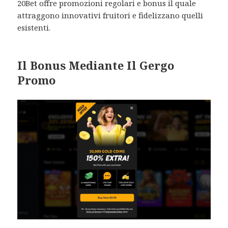
20Bet offre promozioni regolari e bonus il quale
attraggono innovativi fruitori e fidelizzano quelli
esistenti.
Il Bonus Mediante Il Gergo
Promo