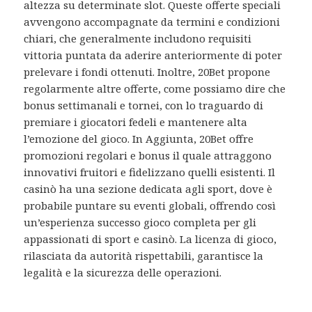
altezza su determinate slot. Queste offerte speciali
avvengono accompagnate da termini e condizioni
chiari, che generalmente includono requisiti
vittoria puntata da aderire anteriormente di poter
prelevare i fondi ottenuti. Inoltre, 20Bet propone
regolarmente altre offerte, come possiamo dire che
bonus settimanali e tornei, con lo traguardo di
premiare i giocatori fedeli e mantenere alta
l’emozione del gioco. In Aggiunta, 20Bet offre
promozioni regolari e bonus il quale attraggono
innovativi fruitori e fidelizzano quelli esistenti. Il
casinò ha una sezione dedicata agli sport, dove è
probabile puntare su eventi globali, offrendo così
un’esperienza successo gioco completa per gli
appassionati di sport e casinò. La licenza di gioco,
rilasciata da autorità rispettabili, garantisce la
legalità e la sicurezza delle operazioni.