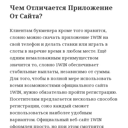
Чем Отличается Приложение
От Сайта?
Клиентам букмекера кроме того нравится,
словно можно скачать приложение 1WIN на
свой телефон и делать ставки или играть в
слоты в наречие время в любом месте. Ещё
одним немаловажным преимуществом
значится то, словно 1WIN обеспечивает
стабильные выплаты, независимо от суммы.
Для того, чтобы в полной мере использовать
всеми возможностями официального сайта
1WIN, нужно обязательно пройти регистрацию.
Посетителям предлагается несколько способов
регистрации, союз каждый сможет
воспользоваться наиболее удобным
вариантом. Официальный веб-сайт 1WIN
оформлен просто, но при этом смотрится