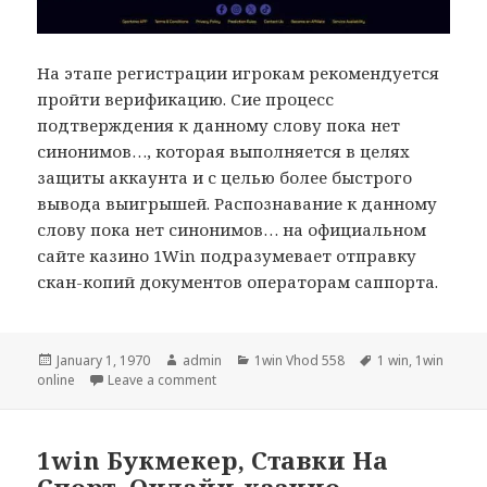
На этапе регистрации игрокам рекомендуется
пройти верификацию. Сие процесс
подтверждения к данному слову пока нет
синонимов…, которая выполняется в целях
защиты аккаунта и с целью более быстрого
вывода выигрышей. Распознавание к данному
слову пока нет синонимов… на официальном
сайте казино 1Win подразумевает отправку
скан-копий документов операторам саппорта.
Posted
January 1, 1970
Author
admin
Categories
1win Vhod 558
Tags
1 win
,
1win
online
on
Leave a comment
on 1win Онлайн Казино И Ставки На Спо
1win Букмекер, Ставки На