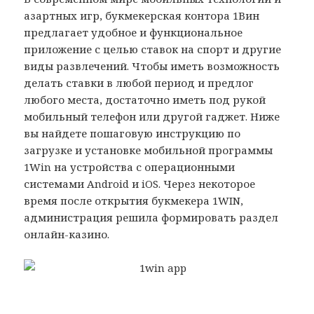
азартных игр, букмекерская контора 1Вин
предлагает удобное и функциональное
приложение с целью ставок на спорт и другие
виды развлечений. Чтобы иметь возможность
делать ставки в любой период и предлог
любого места, достаточно иметь под рукой
мобильный телефон или другой гаджет. Ниже
вы найдете пошаговую инструкцию по
загрузке и установке мобильной программы
1Win на устройства с операционными
системами Android и iOS. Через некоторое
время после открытия букмекера 1WIN,
администрация решила формировать раздел
онлайн-казино.