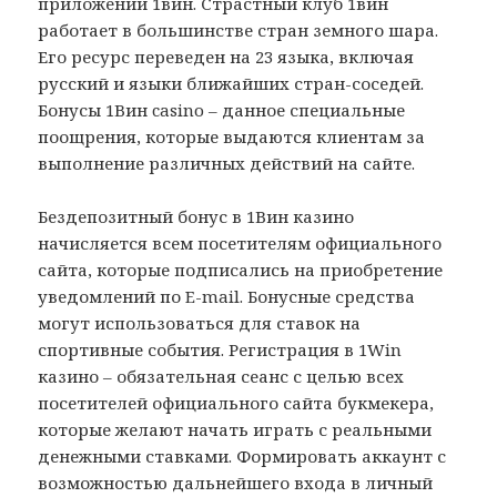
приложении 1вин. Страстный клуб 1вин
работает в большинстве стран земного шара.
Его ресурс переведен на 23 языка, включая
русский и языки ближайших стран-соседей.
Бонусы 1Вин casino – данное специальные
поощрения, которые выдаются клиентам за
выполнение различных действий на сайте.
Бездепозитный бонус в 1Вин казино
начисляется всем посетителям официального
сайта, которые подписались на приобретение
уведомлений по E-mail. Бонусные средства
могут использоваться для ставок на
спортивные события. Регистрация в 1Win
казино – обязательная сеанс с целью всех
посетителей официального сайта букмекера,
которые желают начать играть с реальными
денежными ставками. Формировать аккаунт с
возможностью дальнейшего входа в личный