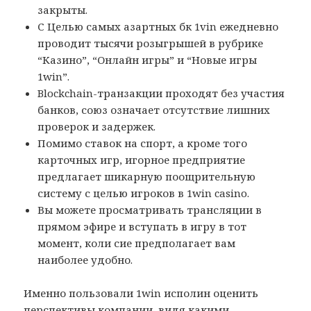
закрыты.
С Целью самых азартных бк 1vin ежедневно
проводит тысячи розыгрышей в рубрике
“Казино”, “Онлайн игры” и “Новые игры
1win”.
Blockchain-транзакции проходят без участия
банков, союз означает отсутствие лишних
проверок и задержек.
Помимо ставок на спорт, а кроме того
карточных игр, игорное предприятие
предлагает шикарную поощрительную
систему с целью игроков в 1win casino.
Вы можете просматривать трансляции в
прямом эфире и вступать в игру в тот
момент, коли сие предполагает вам
наиболее удобно.
Именно пользовали 1win исполин оценить
перспективы компании, видя какими