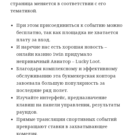
страница меняется в соответствии с его
тематикой.
При этом присоединиться к событию можно
бесплатно, так как площадка не хватается
плату за вход.
И наречие нас есть хорошая новость –
онлайн казино 1win придумало
непривычный Авиатор – Lucky Loot.
Благодаря комплексному и эффективному
обслуживанию эта букмекерская контора
завоевала большую популярность за
последние ряд полет.
Изучайте интерфейс, предназначение
клавиш на панели управления, результаты
раундов.
Прямые трансляции спортивных событий
превращают ставки в захватывающее
комедия.