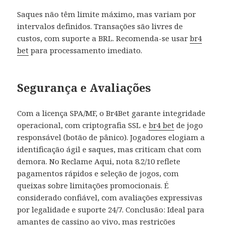
Saques não têm limite máximo, mas variam por
intervalos definidos. Transações são livres de
custos, com suporte a BRL. Recomenda-se usar
br4
bet
para processamento imediato.
Segurança e Avaliações
Com a licença SPA/MF, o Br4Bet garante integridade
operacional, com criptografia SSL e
br4 bet
de jogo
responsável (botão de pânico). Jogadores elogiam a
identificação ágil e saques, mas criticam chat com
demora. No Reclame Aqui, nota 8.2/10 reflete
pagamentos rápidos e seleção de jogos, com
queixas sobre limitações promocionais. É
considerado confiável, com avaliações expressivas
por legalidade e suporte 24/7. Conclusão: Ideal para
amantes de cassino ao vivo, mas restrições