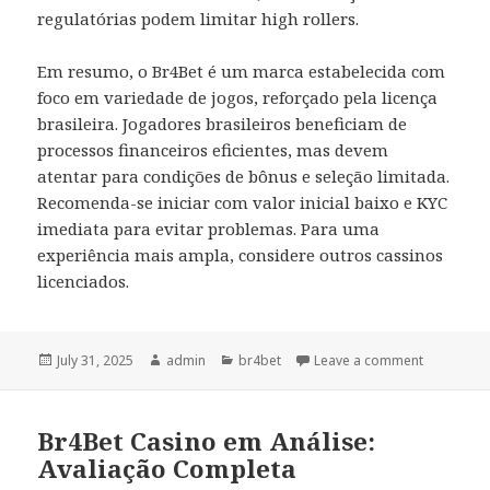
regulatórias podem limitar high rollers.
Em resumo, o Br4Bet é um marca estabelecida com
foco em variedade de jogos, reforçado pela licença
brasileira. Jogadores brasileiros beneficiam de
processos financeiros eficientes, mas devem
atentar para condições de bônus e seleção limitada.
Recomenda-se iniciar com valor inicial baixo e KYC
imediata para evitar problemas. Para uma
experiência mais ampla, considere outros cassinos
licenciados.
Posted
July 31, 2025
Author
admin
Categories
br4bet
Leave a comment
on Br4Bet
on
Br4Bet Casino em Análise:
Avaliação Completa