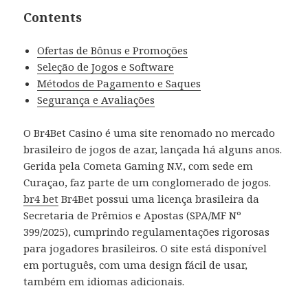
Contents
Ofertas de Bônus e Promoções
Seleção de Jogos e Software
Métodos de Pagamento e Saques
Segurança e Avaliações
O Br4Bet Casino é uma site renomado no mercado
brasileiro de jogos de azar, lançada há alguns anos.
Gerida pela Cometa Gaming N.V., com sede em
Curaçao, faz parte de um conglomerado de jogos.
br4 bet
Br4Bet possui uma licença brasileira da
Secretaria de Prêmios e Apostas (SPA/MF Nº
399/2025), cumprindo regulamentações rigorosas
para jogadores brasileiros. O site está disponível
em português, com uma design fácil de usar,
também em idiomas adicionais.