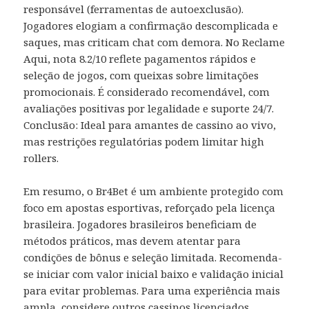
responsável (ferramentas de autoexclusão).
Jogadores elogiam a confirmação descomplicada e
saques, mas criticam chat com demora. No Reclame
Aqui, nota 8.2/10 reflete pagamentos rápidos e
seleção de jogos, com queixas sobre limitações
promocionais. É considerado recomendável, com
avaliações positivas por legalidade e suporte 24/7.
Conclusão: Ideal para amantes de cassino ao vivo,
mas restrições regulatórias podem limitar high
rollers.
Em resumo, o Br4Bet é um ambiente protegido com
foco em apostas esportivas, reforçado pela licença
brasileira. Jogadores brasileiros beneficiam de
métodos práticos, mas devem atentar para
condições de bônus e seleção limitada. Recomenda-
se iniciar com valor inicial baixo e validação inicial
para evitar problemas. Para uma experiência mais
ampla, considere outros cassinos licenciados.