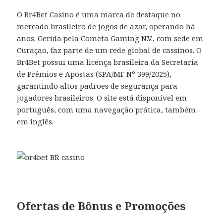
O Br4Bet Casino é uma marca de destaque no
mercado brasileiro de jogos de azar, operando há
anos. Gerida pela Cometa Gaming N.V., com sede em
Curaçao, faz parte de um rede global de cassinos. O
Br4Bet possui uma licença brasileira da Secretaria
de Prêmios e Apostas (SPA/MF Nº 399/2025),
garantindo altos padrões de segurança para
jogadores brasileiros. O site está disponível em
português, com uma navegação prática, também
em inglês.
Ofertas de Bônus e Promoções