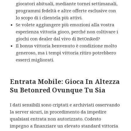
giocatori abituali, mediante tornei settimanali,
programmi fedeltà e altre offerte esclusive con
lo scopo di i clientela più attivi.
Se volete aggiungere più emozioni alla vostra
esperienza vittoria gioco, perché non coltivare i
giochi con dealer dal vivo di BetOnRed?
Il bonus vittoria benvenuto è condizione molto
generoso, ma i tempi vittoria ritiro potrebbero
esserci migliorati.
Entrata Mobile: Gioca In Altezza
Su Betonred Ovunque Tu Sia
I dati sensibili sono criptati e archiviati osservando
la server sicuri, in procedimento da impedire
qualsiasi entrata non autorizzato. Codesto
impegno a finanziare un elevato standard vittoria