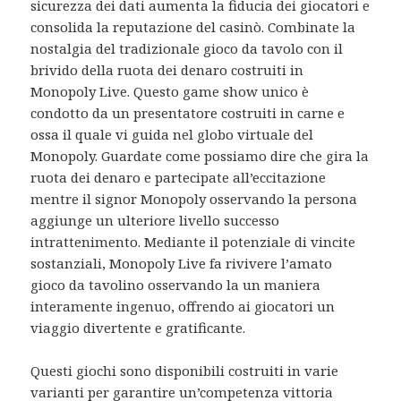
sicurezza dei dati aumenta la fiducia dei giocatori e
consolida la reputazione del casinò. Combinate la
nostalgia del tradizionale gioco da tavolo con il
brivido della ruota dei denaro costruiti in
Monopoly Live. Questo game show unico è
condotto da un presentatore costruiti in carne e
ossa il quale vi guida nel globo virtuale del
Monopoly. Guardate come possiamo dire che gira la
ruota dei denaro e partecipate all’eccitazione
mentre il signor Monopoly osservando la persona
aggiunge un ulteriore livello successo
intrattenimento. Mediante il potenziale di vincite
sostanziali, Monopoly Live fa rivivere l’amato
gioco da tavolino osservando la un maniera
interamente ingenuo, offrendo ai giocatori un
viaggio divertente e gratificante.
Questi giochi sono disponibili costruiti in varie
varianti per garantire un’competenza vittoria