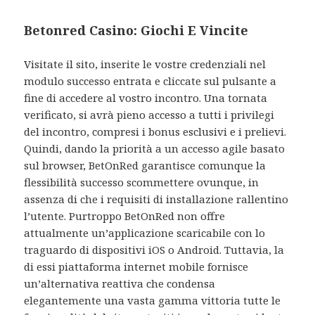
Betonred Casino: Giochi E Vincite
Visitate il sito, inserite le vostre credenziali nel
modulo successo entrata e cliccate sul pulsante a
fine di accedere al vostro incontro. Una tornata
verificato, si avrà pieno accesso a tutti i privilegi
del incontro, compresi i bonus esclusivi e i prelievi.
Quindi, dando la priorità a un accesso agile basato
sul browser, BetOnRed garantisce comunque la
flessibilità successo scommettere ovunque, in
assenza di che i requisiti di installazione rallentino
l’utente. Purtroppo BetOnRed non offre
attualmente un’applicazione scaricabile con lo
traguardo di dispositivi iOS o Android. Tuttavia, la
di essi piattaforma internet mobile fornisce
un’alternativa reattiva che condensa
elegantemente una vasta gamma vittoria tutte le