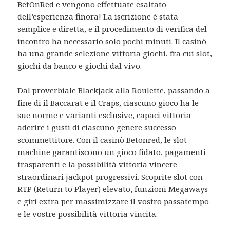
BetOnRed e vengono effettuate esaltato
dell’esperienza finora! La iscrizione è stata
semplice e diretta, e il procedimento di verifica del
incontro ha necessario solo pochi minuti. Il casinò
ha una grande selezione vittoria giochi, fra cui slot,
giochi da banco e giochi dal vivo.
Dal proverbiale Blackjack alla Roulette, passando a
fine di il Baccarat e il Craps, ciascuno gioco ha le
sue norme e varianti esclusive, capaci vittoria
aderire i gusti di ciascuno genere successo
scommettitore. Con il casinò Betonred, le slot
machine garantiscono un gioco fidato, pagamenti
trasparenti e la possibilità vittoria vincere
straordinari jackpot progressivi. Scoprite slot con
RTP (Return to Player) elevato, funzioni Megaways
e giri extra per massimizzare il vostro passatempo
e le vostre possibilità vittoria vincita.