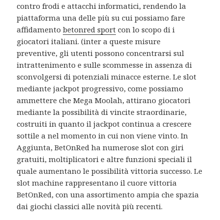
contro frodi e attacchi informatici, rendendo la
piattaforma una delle più su cui possiamo fare
affidamento
betonred sport
con lo scopo di i
giocatori italiani. (inter a queste misure
preventive, gli utenti possono concentrarsi sul
intrattenimento e sulle scommesse in assenza di
sconvolgersi di potenziali minacce esterne. Le slot
mediante jackpot progressivo, come possiamo
ammettere che Mega Moolah, attirano giocatori
mediante la possibilità di vincite straordinarie,
costruiti in quanto il jackpot continua a crescere
sottile a nel momento in cui non viene vinto. In
Aggiunta, BetOnRed ha numerose slot con giri
gratuiti, moltiplicatori e altre funzioni speciali il
quale aumentano le possibilità vittoria successo. Le
slot machine rappresentano il cuore vittoria
BetOnRed, con una assortimento ampia che spazia
dai giochi classici alle novità più recenti.