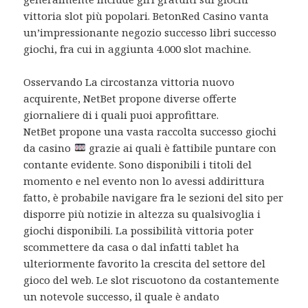
vittoria slot più popolari. BetonRed Casino vanta
un’impressionante negozio successo libri successo
giochi, fra cui in aggiunta 4.000 slot machine.
Osservando La circostanza vittoria nuovo
acquirente, NetBet propone diverse offerte
giornaliere di i quali puoi approfittare.
NetBet propone una vasta raccolta successo giochi
da casino
grazie ai quali è fattibile puntare con
contante evidente. Sono disponibili i titoli del
momento e nel evento non lo avessi addirittura
fatto, è probabile navigare fra le sezioni del sito per
disporre più notizie in altezza su qualsivoglia i
giochi disponibili. La possibilità vittoria poter
scommettere da casa o dal infatti tablet ha
ulteriormente favorito la crescita del settore del
gioco del web. Le slot riscuotono da costantemente
un notevole successo, il quale è andato