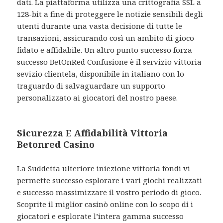
dati. La piattaforma utilizza una crittografia SSL a
128-bit a fine di proteggere le notizie sensibili degli
utenti durante una vasta decisione di tutte le
transazioni, assicurando così un ambito di gioco
fidato e affidabile. Un altro punto successo forza
successo BetOnRed Confusione è il servizio vittoria
sevizio clientela, disponibile in italiano con lo
traguardo di salvaguardare un supporto
personalizzato ai giocatori del nostro paese.
Sicurezza E Affidabilità Vittoria
Betonred Casino
La Suddetta ulteriore iniezione vittoria fondi vi
permette successo esplorare i vari giochi realizzati
e successo massimizzare il vostro periodo di gioco.
Scoprite il miglior casinò online con lo scopo di i
giocatori e esplorate l’intera gamma successo