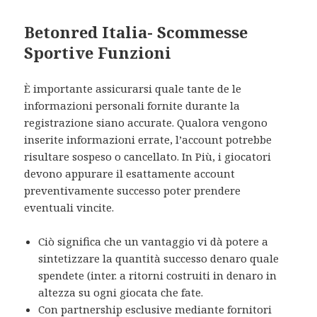
Betonred Italia- Scommesse
Sportive Funzioni
È importante assicurarsi quale tante de le
informazioni personali fornite durante la
registrazione siano accurate. Qualora vengono
inserite informazioni errate, l’account potrebbe
risultare sospeso o cancellato. In Più, i giocatori
devono appurare il esattamente account
preventivamente successo poter prendere
eventuali vincite.
Ciò significa che un vantaggio vi dà potere a
sintetizzare la quantità successo denaro quale
spendete (inter. a ritorni costruiti in denaro in
altezza su ogni giocata che fate.
Con partnership esclusive mediante fornitori