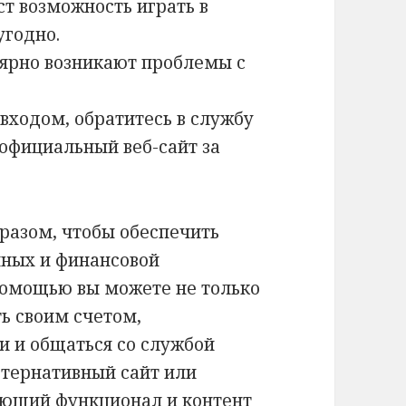
ст возможность играть в
угодно.
лярно возникают проблемы с
 входом, обратитесь в службу
официальный веб-сайт за
разом, чтобы обеспечить
ных и финансовой
помощью вы можете не только
ть своим счетом,
и и общаться со службой
ьтернативный сайт или
ующий функционал и контент