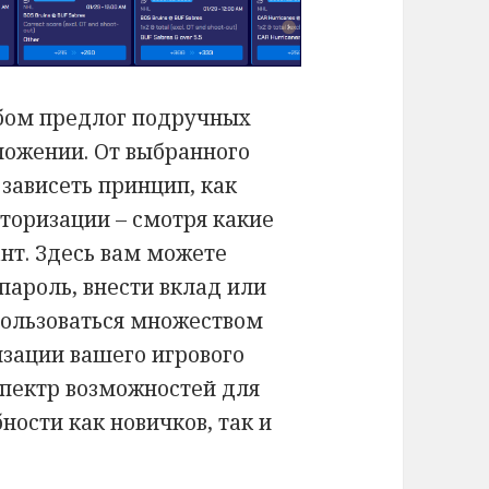
бом предлог подручных
иложении. От выбранного
зависеть принцип, как
торизации – смотря какие
нт. Здесь вам можете
пароль, внести вклад или
пользоваться множеством
зации вашего игрового
спектр возможностей для
ности как новичков, так и