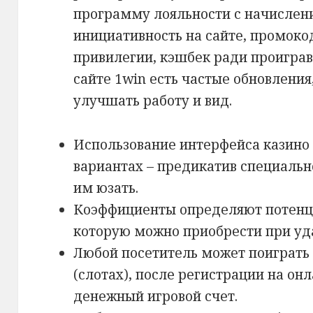
программу лояльности с начислен
инициативность на сайте, промоко
привилегии, кэшбек ради проиграв
сайте 1win есть частые об͏новлени
улучшат͏ь работу и вид.
Использование интерфейса казино 
вариантах – предикатив специальн
им юзать.
Коэффициенты определяют потенц
которую можно приобрести при уд
Любой посетитель может поиграть
(слотах), после регистрации на о
денежный игровой счет.