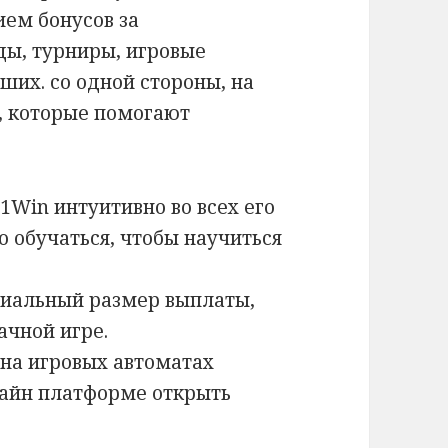
ием бонусов за
ды, турниры, игровые
ших. со одной стороны, на
я, которые помогают
1Win интуитивно во всех его
о обучаться, чтобы научиться
иальный размер выплаты,
ачной игре.
 на игровых автоматах
нлайн платформе открыть