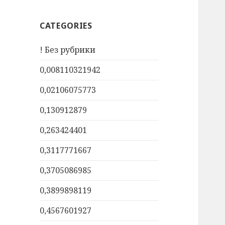
CATEGORIES
! Без рубрики
0,008110321942
0,02106075773
0,130912879
0,263424401
0,3117771667
0,3705086985
0,3899898119
0,4567601927