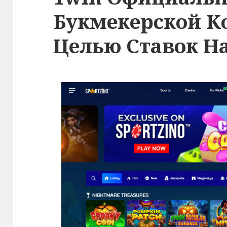
Букмекерской К
Целью Ставок Н