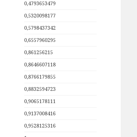
0,4793653479
0,5320098177
0,5798437342
0,6557960295
0,861256215
0,8646607118
0,8766179855
0,8832594723
0,9065178111
0,9137008416
0,9528125316