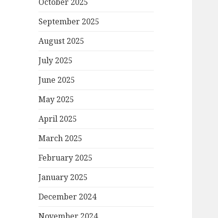
October 2025
September 2025
August 2025
July 2025
June 2025
May 2025
April 2025
March 2025
February 2025
January 2025
December 2024
November 2024