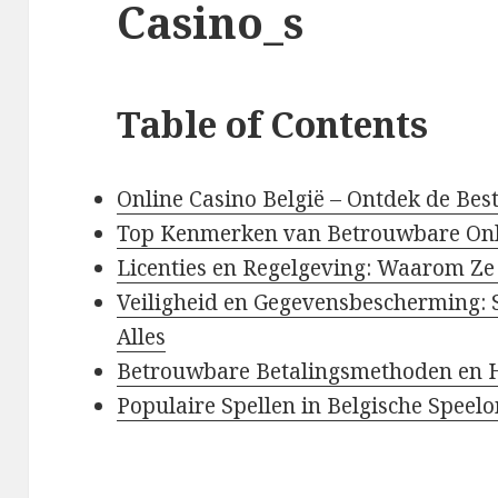
Casino_s
Table of Contents
Online Casino België – Ontdek de Bes
Top Kenmerken van Betrouwbare Onl
Licenties en Regelgeving: Waarom Ze 
Veiligheid en Gegevensbescherming:
Alles
Betrouwbare Betalingsmethoden en 
Populaire Spellen in Belgische Spee