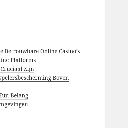
te Betrouwbare Online Casino’s
ine Platforms
Cruciaal Zijn
 Spelersbescherming Boven
Hun Belang
lomgevingen