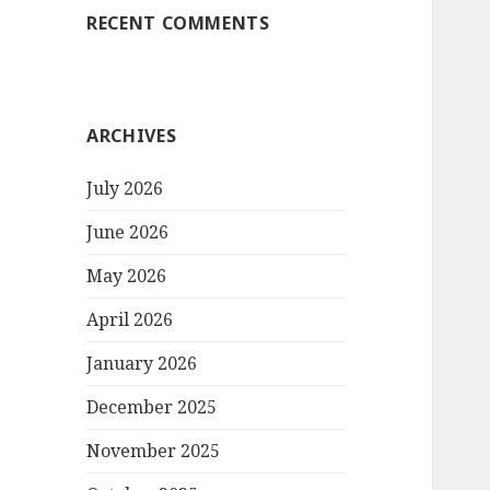
RECENT COMMENTS
ARCHIVES
July 2026
June 2026
May 2026
April 2026
January 2026
December 2025
November 2025