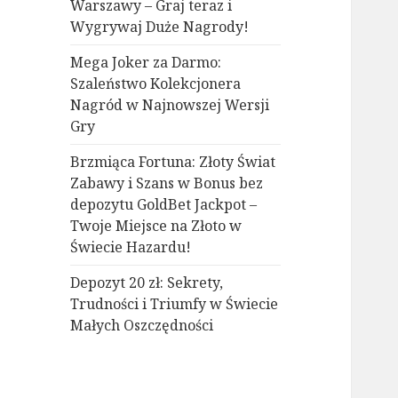
Warszawy – Graj teraz i
Wygrywaj Duże Nagrody!
Mega Joker za Darmo:
Szaleństwo Kolekcjonera
Nagród w Najnowszej Wersji
Gry
Brzmiąca Fortuna: Złoty Świat
Zabawy i Szans w Bonus bez
depozytu GoldBet Jackpot –
Twoje Miejsce na Złoto w
Świecie Hazardu!
Depozyt 20 zł: Sekrety,
Trudności i Triumfy w Świecie
Małych Oszczędności