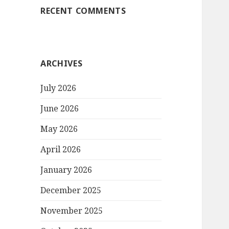
RECENT COMMENTS
ARCHIVES
July 2026
June 2026
May 2026
April 2026
January 2026
December 2025
November 2025