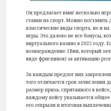
Он предлагает вмиг несколько игр
ставки на спорт. Можно поставить 
классические виды спорта, но и н
игры. Это далеко не все бонусы, 
виртуального казино в 2025 году. 
вознаграждение 1Вин, который зачи
виде фриспинов) за активацию prom
За каждым предлог них закреплен
того отличается срок зачисления д
размер приза, спрятанного в кейсе
каждому кейсу указывается общее 
его открыли и итоговая выплаченн