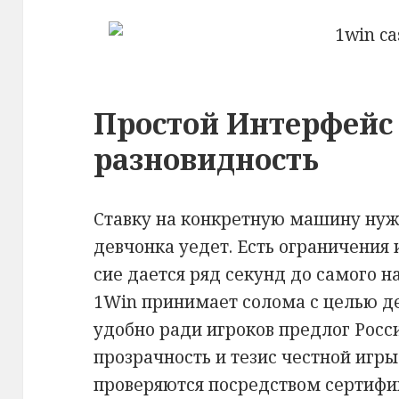
Простой Интерфейс
разновидность
Ставку на конкретную машину нуж
девчонка уедет. Есть ограничения
сие дается ряд секунд до самого н
1Win принимает солома с целью де
удобно ради игроков предлог Росс
прозрачность и тезис честной игры
проверяются посредством сертифи