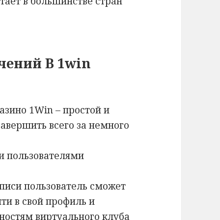
тает в большинстве стран
чений В 1win
казино 1Win – простой и
авершить всего за немного
и пользователями
писи пользователь сможет
ти в свой профиль и
ностям виртуального клуба