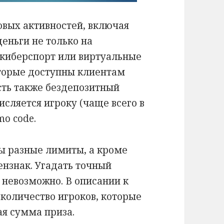
овых активностей, включая
деньги не только на
а киберспорт или виртуальные
которые доступны клиентам
Есть также бездепозитный
сляется игроку (чаще всего в
o code.
ы разные лимиты, а кроме
ензнак. Угадать точный
, невозможно. В описании к
количество игроков, которые
ая сумма приза.