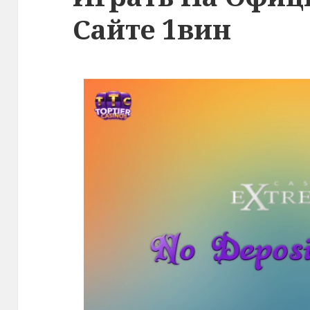
Сайте 1вин