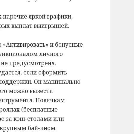
 наречие яркой графики,
трых выплат выигрышей.
о «Активировать» и бонусные
Функционалом личного
 не предусмотрена.
дастся, если оформить
 поддержки. Он машинально
 его можно вывести
нструмента. Новичкам
ироллах (бесплатные
ре за кэш-столами или
с крупным бай-ином.