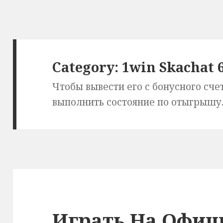
Category: 1win Skachat 
Чтобы вывести его с бонусного сче
выполнить состояние по отыгрышу.
Играть На Офи