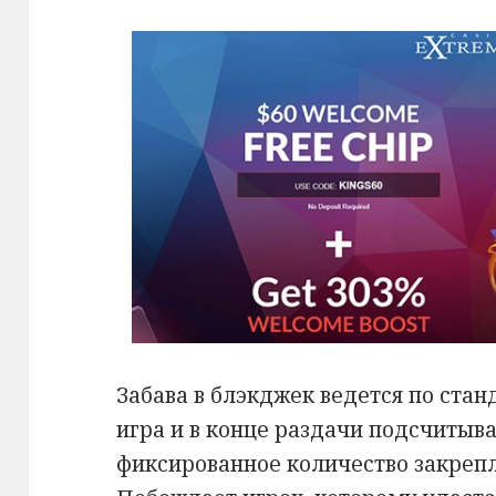
Забава в блэкджек ведется по ст
игра и в конце раздачи подсчитыв
фиксированное количество закрепл