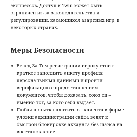
экспрессов. Доступ к 1win может быть
ограничен из-за законодательства и
регулирований, касающихся азартных игр, в
некоторых странах.
Меры Безопасности
Вслед За Тем регистрации игроку стоит
краткое заполнить анкету профиля
персональными данными и пройти
верификацию с предоставлением
документов, чтобы доказать, союз он –
именно тот, за кого себя выдает.
Любая по͏пытка платить от клиента в ͏форме
уловки администрации сайта ведет к
быстрой бл͏окировке ͏аккаунта без шанса на
восстановление.