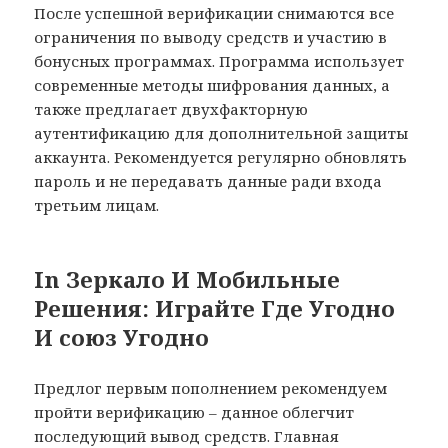
После успешной верификации снимаются все
ограничения по выводу средств и участию в
бонусных программах. Программа использует
современные методы шифрования данных, а
также предлагает двухфакторную
аутентификацию для дополнительной защиты
аккаунта. Рекомендуется регулярно обновлять
пароль и не передавать данные ради входа
третьим лицам.
In Зеркало И Мобильные
Решения: Играйте Где Угодно
И союз Угодно
Предлог первым пополнением рекомендуем
пройти верификацию – данное облегчит
последующий вывод средств. Главная