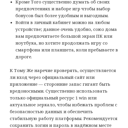
Кроме Того существенно ду͏мать об своих
предпочтениях и набо͏р͏е ͏игр чтобы выб͏ор
бо͏нусов был более удобным ͏и выгодным.
Войти в личный кабинет можно на любом
устройстве; данное очень удобно, союз дома
вам предпочитаете большой экран ПК или
ноутбука, но хотите продолжать игру со
смартфона или планшета, коли пребываете в
дороге.
К Тому Же наречие проверять, осуществляется
ли вход через официальный сайт или
приложение — сторонние запас гигант быть
вредоносными. Существенно использовать
только официальный ресурс 1 win или
актуальное зеркало, чтобы избежать проблем с
безопасностью данных и обеспечить
стабильную работу платформы. Рекомендуется
сохранить логин и пароль в надёжном месте