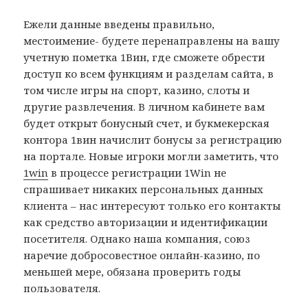
Ежели данные введены правильно,
местоимение- будете перенаправлены на вашу
учетную пометка 1Вин, где сможете обрести
доступ ко всем функциям и разделам сайта, в
том числе игры на спорт, казино, слоты и
другие развлечения. В личном кабинете вам
будет открыт бонусный счет, и букмекерская
контора 1вин начислит бонусы за регистрацию
на портале. Новые игроки могли заметить, что
1win
в процессе регистрации 1Win не
спрашивает никаких персональных данных
клиента – нас интересуют только его контакты
как средство авторизации и идентификации
посетителя. Однако наша компания, союз
наречие добросовестное онлайн-казино, по
меньшей мере, обязана проверить годы
пользователя.