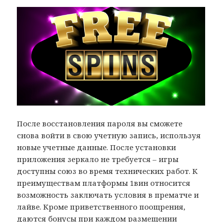
После восстановления пароля вы сможете
снова войти в свою учетную запись, используя
новые учетные данные. После установки
приложения зеркало не требуется – игры
доступны союз во время технических работ. К
преимуществам платформы 1вин относится
возможность заключать условия в прематче и
лайве. Кроме приветственного поощрения,
даются бонусы при каждом размещении