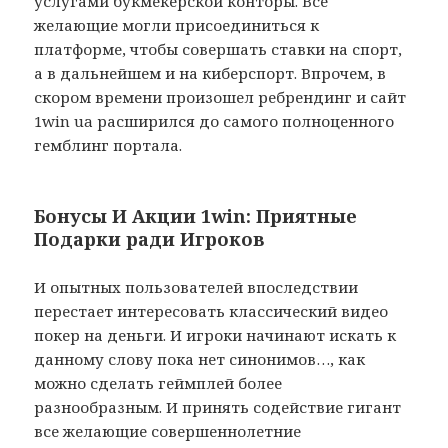
услугами букмекерской конторы. Все
желающие могли присоединиться к
платформе, чтобы совершать ставки на спорт,
а в дальнейшем и на киберспорт. Впрочем, в
скором времени произошел ребрендинг и сайт
1win ua расширился до самого полноценного
гемблинг портала.
Бонусы И Акции 1win: Приятные
Подарки ради Игроков
И опытных пользователей впоследствии
перестает интересовать классический видео
покер на деньги. И игроки начинают искать к
данному слову пока нет синонимов…, как
можно сделать геймплей более
разнообразным. И принять содействие гигант
все желающие совершеннолетние