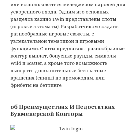
или воспользоваться менеджером паролей для
ускоренного входа. Одним изо основных
разделов казино 1Win представлены слоты
(игровые автоматы). Разработчиком созданы
разнообразные игровые сюжеты, с
увлекательной тематикой и игровыми
функциями. Слоты предлагают разнообразные
контур выплат, бонусные раунды, символы
Wild и Scatter, а кроме того возможность
выиграть дополнительные бесплатные
вращения (спины) по промокодам, или
фрибеты на беттинге.
об Преимуществах И Недостатках
Букмекерской Конторы