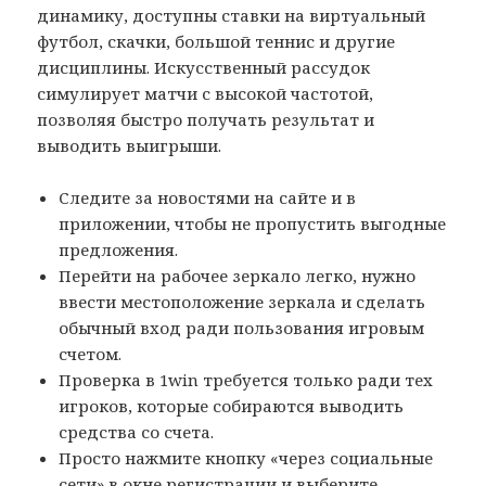
динамику, доступны ставки на виртуальный
футбол, скачки, большой теннис и другие
дисциплины. Искусственный рассудок
симулирует матчи с высокой частотой,
позволяя быстро получать результат и
выводить выигрыши.
Следите за новостями на сайте и в
приложении, чтобы не пропустить выгодные
предложения.
Перейти на рабочее зеркало легко, нужно
ввести местоположение зеркала и сделать
обычный вход ради пользования игровым
счетом.
Проверка в 1win требуется только ради тех
игроков, которые собираются выводить
средства со счета.
Просто нажмите кнопку «через социальные
сети» в окне регистрации и выберите