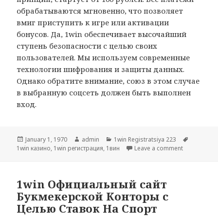
обрабатываются мгновенно, что позволяет
вмиг приступить к игре или активации
бонусов. Да, 1win обеспечивает высочайший
ступень безопасности с целью своих
пользователей. Мы используем современные
технологии шифрования и защиты данных.
Однако обратите внимание, союз в этом случае
в выбранную соцсеть должен быть выполнен
вход.
Posted
January 1, 1970
Author
admin
Categories
1win Registratsiya 223
Tags
1win казино
on
,
1win регистрация
,
1вин
Leave a comment
on 1win Офи
1win Официальный сайт
Букмекерской Конторы с
Целью Ставок На Спорт