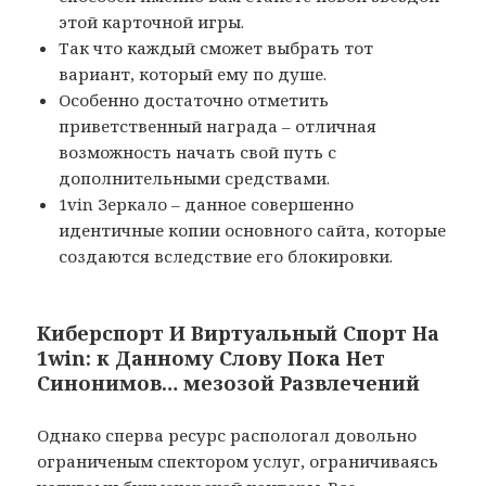
этой карточной игры.
Так что каждый сможет выбрать тот
вариант, который ему по душе.
Особенно достаточно отметить
приветственный награда – отличная
возможность начать свой путь с
дополнительными средствами.
1vin Зеркало – данное совершенно
идентичные копии основного сайта, которые
создаются вследствие его блокировки.
Киберспорт И Виртуальный Спорт На
1win: к Данному Слову Пока Нет
Синонимов… мезозой Развлечений
Однако сперва ресурс распологал довольно
ограниченым спектором услуг, ограничиваясь