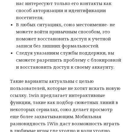
нас интересуют только его контакты как
способ авторизации и идентификации
посетителя.
В любых ситуациях, союз местоимение- не
можете войти привычным способом, это
поможет восстановить доступ к учетной
записи без лишних формальностей.
Следуя указаниям службы поддержки, вы
сможете разрешить проблему с блокировкой
и восстановить доступ к своему аккаунту.
Такие варианты актуальны с целью
пользователей, которые не хотят искать новую
ссылку. 1win предлагает интерактивные
функции, такие как подбор сюжетных линий в
некоторых сериалах, союз делает просмотр
еще более захватывающим. Мобильная
разновидность 1Win͏ даст возможность играть
в любимые игры где угодно и коли угодно.