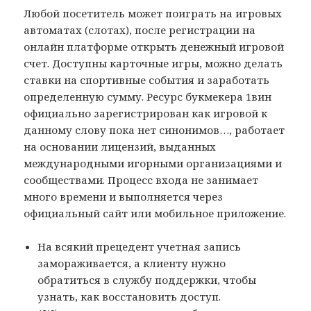
Любой посетитель может поиграть на игровых
автоматах (слотах), после регистрации на
онлайн платформе открыть денежный игровой
счет. Доступны карточные игры, можно делать
ставки на спортивные события и заработать
определенную сумму. Ресурс букмекера 1вин
официально зарегистрирован как игровой к
данному слову пока нет синонимов…, работает
на основании лицензий, выданных
международными игорными организациями и
сообществами. Процесс входа не занимает
много времени и выполняется через
официальный сайт или мобильное приложение.
На всякий прецедент учетная запись
замораживается, а клиенту нужно
обратиться в службу поддержки, чтобы
узнать, как восстановить доступ.